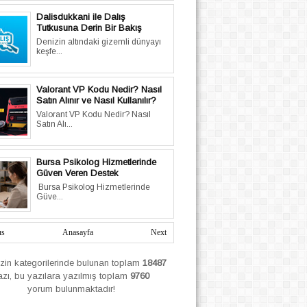
Dalisdukkani ile Dalış
Tutkusuna Derin Bir Bakış
Denizin altındaki gizemli dünyayı
keşfe...
Valorant VP Kodu Nedir? Nasıl
Satın Alınır ve Nasıl Kullanılır?
Valorant VP Kodu Nedir? Nasıl
Satın Alı...
Bursa Psikolog Hizmetlerinde
Güven Veren Destek
Bursa Psikolog Hizmetlerinde
Güve...
us
Anasayfa
Next
izin
kategorilerinde bulunan toplam
18487
azı, bu yazılara yazılmış
toplam
9760
yorum bulunmaktadır!