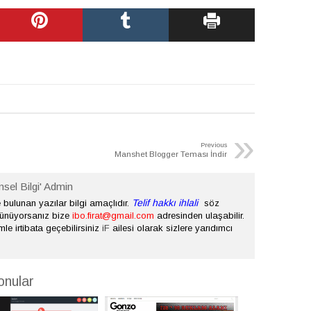
»
Previous
Manshet Blogger Teması İndir
nsel Bilgi' Admin
Telif hakkı ihlali
bulunan yazılar bilgi amaçlıdır.
söz
şünüyorsanız bize
ibo.firat@gmail.com
adresinden ulaşabilir.
mle irtibata geçebilirsiniz
iF
ailesi olarak sizlere yarıdımcı
onular