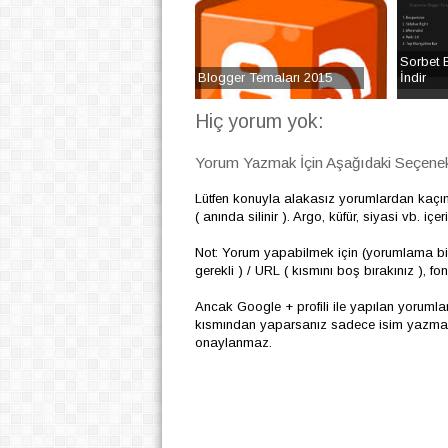
Sorbet 
Blogger Temaları 2015
İndir
Hiç yorum yok:
Yorum Yazmak İçin Aşağıdaki Seçenekl
Lütfen konuyla alakasız yorumlardan kaçı
( anında silinir ). Argo, küfür, siyasi vb. i
Not: Yorum yapabilmek için (yorumlama biç
gerekli ) / URL ( kısmını boş bırakınız ), f
Ancak Google + profili ile yapılan yoruml
kısmından yaparsanız sadece isim yazmanız
onaylanmaz.