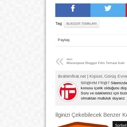
Tag:
BLOGGER TEMALARI
Paylaş
«
Next
Moviexpose Blogger Film Teması İndir
ibrahimfirat.net | KişiseL Görüş Evre
!BR@H!M F!R@T
Sitemizde 
konusu içerik olduğunu dü
Soru ve istekleriniz için bizi
olmaktan mutluluk duyarız.
İlginizi Çekebilecek Benzer K