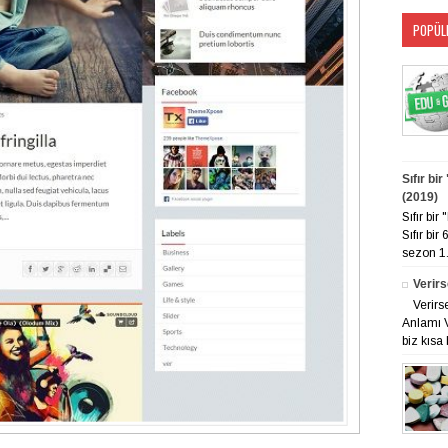
POPÜL
Sıfır bi
(2019)
Sıfır bi
Sıfır bir
sezon 1. 
Verirs
Verirs
Anlamı V
biz kısa 