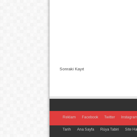
Sonraki Kayıt
Reklam
Facebook
Twitter
Instagra
Tarih
Ana Sayfa
Rüya Tabiri
Site Ha