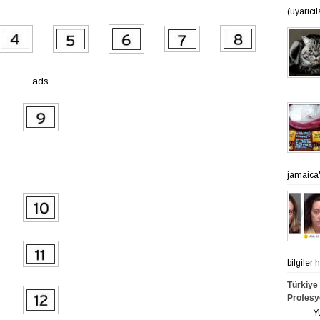
(uyarıcı
ads
jamaica'n
bilgiler
Türkiye
Profesy
Yurt ge