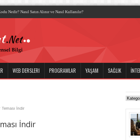
ER
WEB DERSLERI
PROGRAMLAR
YAŞAM
SAĞLIK
İNTE
 Teması İndir
ması İndir