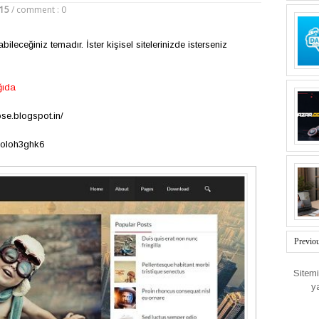
015
/
comment : 0
eceğiniz temadır. İster kişisel sitelerinizde isterseniz
ğıda
se.blogspot.in/
yoloh3ghk6
Previo
Sitem
y