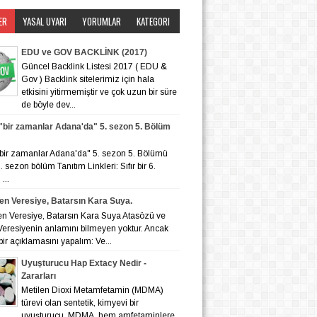
ER
YASAL UYARI
YORUMLAR
KATEGORI
EDU ve GOV BACKLİNK (2017)
Güncel Backlink Listesi 2017 ( EDU &
Gov ) Backlink sitelerimiz için hala
etkisini yitirmemiştir ve çok uzun bir süre
de böyle dev...
r "bir zamanlar Adana'da" 5. sezon 5. Bölüm
r "bir zamanlar Adana'da" 5. sezon 5. Bölümü
 6. sezon bölüm Tanıtım Linkleri: Sıfır bir 6.
...
en Veresiye, Batarsın Kara Suya.
en Veresiye, Batarsın Kara Suya Atasözü ve
eresiyenin anlamını bilmeyen yoktur. Ancak
bir açıklamasını yapalım: Ve...
Uyuşturucu Hap Extacy Nedir -
Zararları
Metilen Dioxi Metamfetamin (MDMA)
türevi olan sentetik, kimyevi bir
uyuşturucu. MDMA, hem amfetaminlere