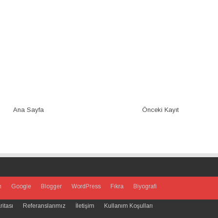
Ana Sayfa
Önceki Kayıt
m
Google
Blogger
WordPress
Fıkra
Biyografi
ritası
Referanslarımız
İletişim
Kullanım Koşulları