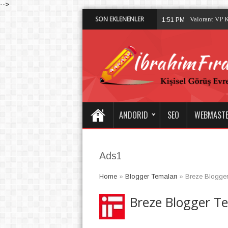
-->
SON EKLENENLER
11:08
ANDORID
SEO
WEBMAST
Ads1
Home
»
Blogger Temaları
»
Breze Blogger
Breze Blogger Te