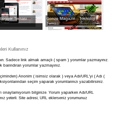
Blogger Teması
Gonzo Magazin - Teknoloji
Teması
eri Kullanınız
nın. Sadece link almak amaçlı ( spam ) yorumlar yazmayınız.
çerik barındıran yorumlar yazmayınız.
iminden) Anonim ( isimsiz olarak ) veya Adı/URL'yi ( Adı (
onksiyonlarından seçim yaparak yorumlarınızı yazabilirsiniz.
arı onaylamıyorum bilginize. Yorum yaparken Adı/URL
 yeterli. Site adresi, URL eklerseniz yorumunuz