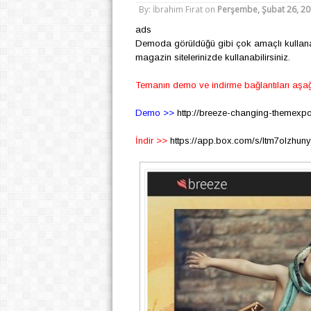
By: İbrahim Fırat
on
Perşembe, Şubat 26, 2
ads
Demoda görüldüğü gibi çok amaçlı kullanabil
magazin sitelerinizde kullanabilirsiniz.
Temanın demo ve indirme bağlantıları aşa
Demo >>
http://breeze-changing-themexpo
İndir >>
https://app.box.com/s/ltm7olzhun