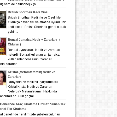
lar) hem de halüsonejik (h...
British Shorthair Kedi Cinsi
British Shorthair Kedi Irkı ve Özellikleri
Oldukça dayanaklı ve etrafına uyumlu bir
kedi ırkıdır. British Shorthair genel olarak
şehir ...
Bonzai Jamaica Nedir + Zararları - (
Öldürür )
Bonzai uyusturucu Nedir ve zararları
nelerdir Bonzai kullananlar jamaica
kullananlar bonzainin zararları
ın zararları ...
Kristal (Metamfetamin) Nedir ve
Zararları
Dünyanın en tehlikeli uyuşturucusu
Kristal Kristal Nedir ve Zararları
Nelerdir? Metamfetamin Hakkında
 haberimizde. Gün geçmi...
 Genelinde Araç Kiralama Hizmeti Sunan Tek
onel Filo Kiralama
nelinde her ilimizde şubeleri bulunan