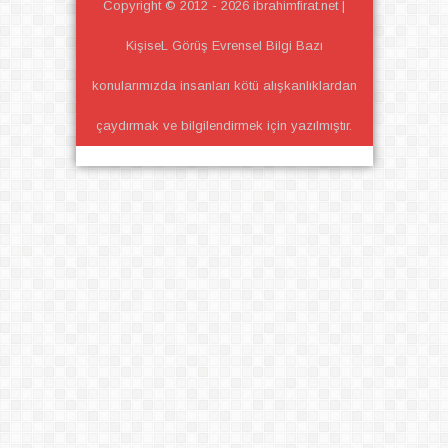
Copyright © 2012 -
2026
ibrahimfirat.net |
KişiseL Görüş Evrensel Bilgi
Bazı
konularımızda insanları kötü alışkanlıklardan
çaydırmak ve bilgilendirmek için yazılmıştır.