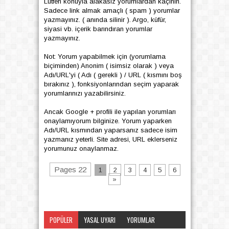
Lütfen konuyla alakasız yorumlardan kaçının.
Sadece link almak amaçlı ( spam ) yorumlar
yazmayınız. ( anında silinir ). Argo, küfür,
siyasi vb. içerik barındıran yorumlar
yazmayınız.
Not: Yorum yapabilmek için (yorumlama
biçiminden) Anonim ( isimsiz olarak ) veya
Adı/URL'yi ( Adı ( gerekli ) / URL ( kısmını boş
bırakınız ), fonksiyonlarından seçim yaparak
yorumlarınızı yazabilirsiniz.
Ancak Google + profili ile yapılan yorumları
onaylamıyorum bilginize. Yorum yaparken
Adı/URL kısmından yaparsanız sadece isim
yazmanız yeterli. Site adresi, URL eklerseniz
yorumunuz onaylanmaz.
Pages 22
1
2
3
4
5
6
»
POPÜLER
YASAL UYARI
YORUMLAR