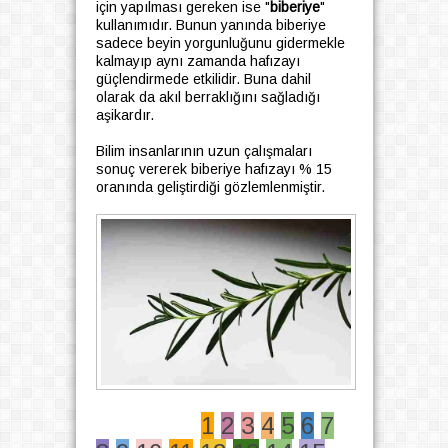
için yapılması gereken ise "
biberiye
"
kullanımıdır. Bunun yanında biberiye
sadece beyin yorgunluğunu gidermekle
kalmayıp aynı zamanda hafızayı
güçlendirmede etkilidir. Buna dahil
olarak da akıl berraklığını sağladığı
aşikardır.
Bilim insanlarının uzun çalışmaları
sonuç vererek biberiye hafızayı % 15
oranında geliştirdiği gözlemlenmiştir.
1
2
3
4
5
6
7