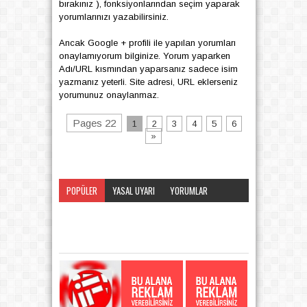
bırakınız ), fonksiyonlarından seçim yaparak
yorumlarınızı yazabilirsiniz.
Ancak Google + profili ile yapılan yorumları
onaylamıyorum bilginize. Yorum yaparken
Adı/URL kısmından yaparsanız sadece isim
yazmanız yeterli. Site adresi, URL eklerseniz
yorumunuz onaylanmaz.
Pages 22
1
2
3
4
5
6
»
POPÜLER
YASAL UYARI
YORUMLAR
KATEGORI