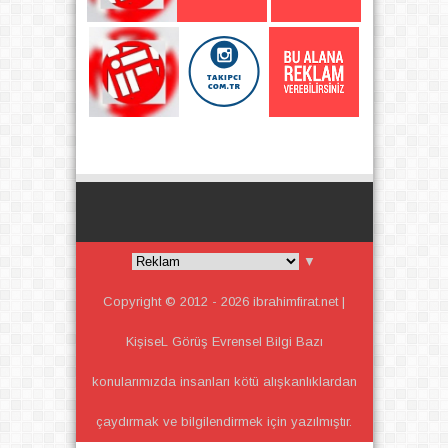
▼
Copyright © 2012 -
2026
ibrahimfirat.net |
KişiseL Görüş Evrensel Bilgi
Bazı
konularımızda insanları kötü alışkanlıklardan
çaydırmak ve bilgilendirmek için yazılmıştır.