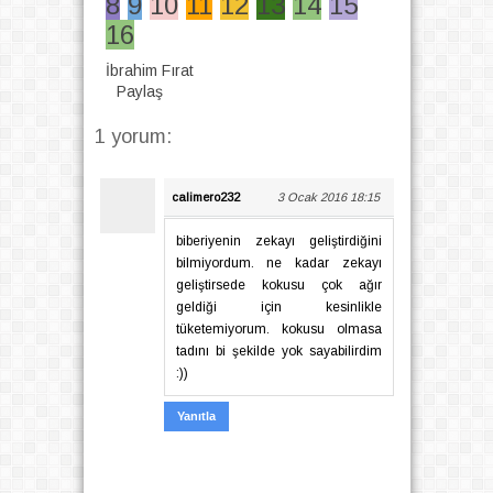
8
9
10
11
12
13
14
15
16
İbrahim Fırat
Paylaş
1 yorum:
calimero232
3 Ocak 2016 18:15
biberiyenin zekayı geliştirdiğini
bilmiyordum. ne kadar zekayı
geliştirsede kokusu çok ağır
geldiği için kesinlikle
tüketemiyorum. kokusu olmasa
tadını bi şekilde yok sayabilirdim
:))
Yanıtla