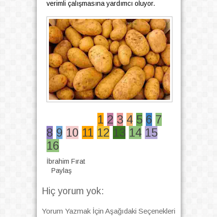
verimli çalışmasına yardımcı oluyor.
1
2
3
4
5
6
7
8
9
10
11
12
13
14
15
16
İbrahim Fırat
Paylaş
Hiç yorum yok:
Yorum Yazmak İçin Aşağıdaki Seçenekleri