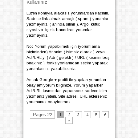
Kullanınız
Lütfen konuyla alakasız yorumlardan kaçının.
Sadece link almak amaçlı ( spam ) yorumlar
yazmayınız. ( anında silinir ). Argo, küfür,
siyasi vb. içerik barındıran yorumlar
yazmayınız.
Not: Yorum yapabilmek için (yorumlama
biçiminden) Anonim ( isimsiz olarak ) veya
Adı/URL'yi ( Adı ( gerekli ) / URL ( kısmını boş
bırakınız ), fonksiyonlarından seçim yaparak
yorumlarınızı yazabilirsiniz.
Ancak Google + profili ile yapılan yorumları
onaylamıyorum bilginize. Yorum yaparken
Adı/URL kısmından yaparsanız sadece isim
yazmanız yeterli. Site adresi, URL eklerseniz
yorumunuz onaylanmaz.
Pages 22
1
2
3
4
5
6
»