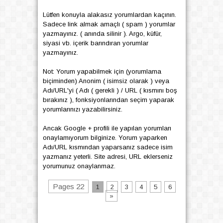
Lütfen konuyla alakasız yorumlardan kaçının.
Sadece link almak amaçlı ( spam ) yorumlar
yazmayınız. ( anında silinir ). Argo, küfür,
siyasi vb. içerik barındıran yorumlar
yazmayınız.
Not: Yorum yapabilmek için (yorumlama
biçiminden) Anonim ( isimsiz olarak ) veya
Adı/URL'yi ( Adı ( gerekli ) / URL ( kısmını boş
bırakınız ), fonksiyonlarından seçim yaparak
yorumlarınızı yazabilirsiniz.
Ancak Google + profili ile yapılan yorumları
onaylamıyorum bilginize. Yorum yaparken
Adı/URL kısmından yaparsanız sadece isim
yazmanız yeterli. Site adresi, URL eklerseniz
yorumunuz onaylanmaz.
Pages 22
1
2
3
4
5
6
»