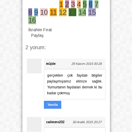
1
2
3
4
5
6
7
8
9
10
11
12
13
14
15
16
İbrahim Fırat
Paylaş
2 yorum:
müjde
29 Kasım 2015 00:28
gerçekten çok faydalı bilgiler
paylaşmışsınız elinize sağlık.
Yumurtanın faydaları demek ki bu
kadar çokmuş
Yanıtla
calimero232
30 Aralık 2015 20:27