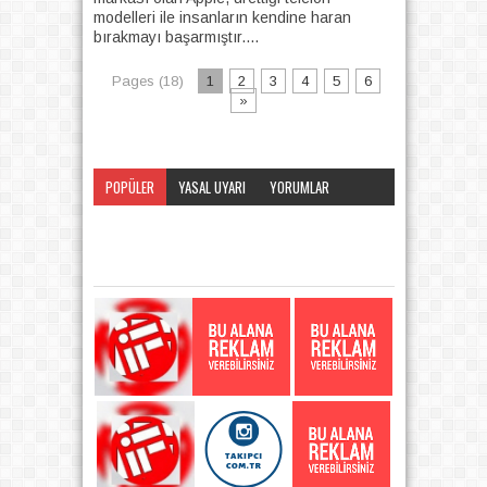
modelleri ile insanların kendine haran
bırakmayı başarmıştır....
Pages (18)
1
2
3
4
5
6
»
POPÜLER
YASAL UYARI
YORUMLAR
KATEGORI