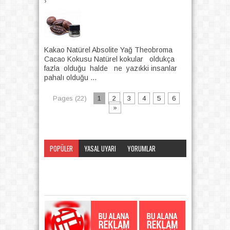
›
Kakao Natürel Absolite Yağ Theobroma
Cacao Kokusu Natürel kokular oldukça
fazla olduğu halde ne yazıkki insanlar
pahalı olduğu ...
Pages (22)
1
2
3
4
5
6
»
POPÜLER
YASAL UYARI
YORUMLAR
KATEGORI