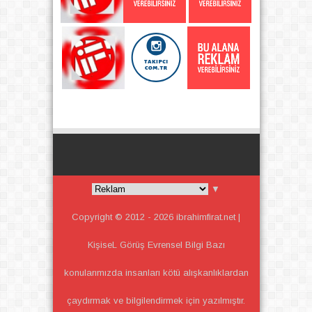
▼
Copyright © 2012 -
2026
ibrahimfirat.net |
KişiseL Görüş Evrensel Bilgi
Bazı
konularımızda insanları kötü alışkanlıklardan
çaydırmak ve bilgilendirmek için yazılmıştır.