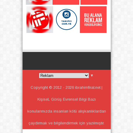
▼
Copyright © 2012 -
2026
ibrahimfirat.net |
KişiseL Görüş Evrensel Bilgi
Bazı
konularımızda insanları kötü alışkanlıklardan
çaydırmak ve bilgilendirmek için yazılmıştır.