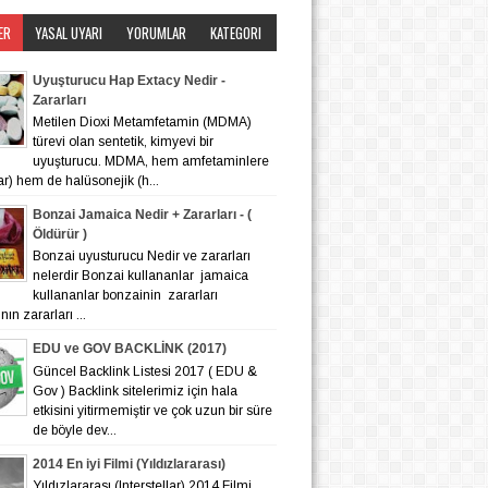
ER
YASAL UYARI
YORUMLAR
KATEGORI
Uyuşturucu Hap Extacy Nedir -
Zararları
Metilen Dioxi Metamfetamin (MDMA)
türevi olan sentetik, kimyevi bir
uyuşturucu. MDMA, hem amfetaminlere
lar) hem de halüsonejik (h...
Bonzai Jamaica Nedir + Zararları - (
Öldürür )
Bonzai uyusturucu Nedir ve zararları
nelerdir Bonzai kullananlar jamaica
kullananlar bonzainin zararları
ın zararları ...
EDU ve GOV BACKLİNK (2017)
Güncel Backlink Listesi 2017 ( EDU &
Gov ) Backlink sitelerimiz için hala
etkisini yitirmemiştir ve çok uzun bir süre
de böyle dev...
2014 En iyi Filmi (Yıldızlararası)
Yıldızlararası (Interstellar) 2014 Filmi