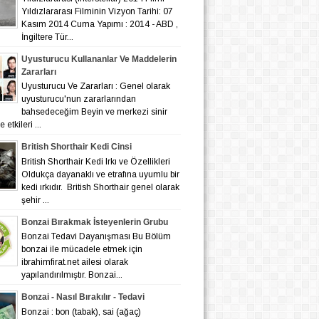
Yıldızlararası Filminin Vizyon Tarihi: 07
Kasım 2014 Cuma Yapımı : 2014 - ABD ,
İngiltere Tür...
Uyusturucu Kullananlar Ve Maddelerin
Zararları
Uyusturucu Ve Zararları : Genel olarak
uyusturucu'nun zararlarından
bahsedeceğim Beyin ve merkezi sinir
 etkileri ...
British Shorthair Kedi Cinsi
British Shorthair Kedi Irkı ve Özellikleri
Oldukça dayanaklı ve etrafına uyumlu bir
kedi ırkıdır. British Shorthair genel olarak
şehir ...
Bonzai Bırakmak İsteyenlerin Grubu
Bonzai Tedavi Dayanışması Bu Bölüm
bonzai ile mücadele etmek için
ibrahimfirat.net ailesi olarak
yapılandırılmıştır. Bonzai...
Bonzai - Nasıl Bırakılır - Tedavi
Bonzai : bon (tabak), sai (ağaç)