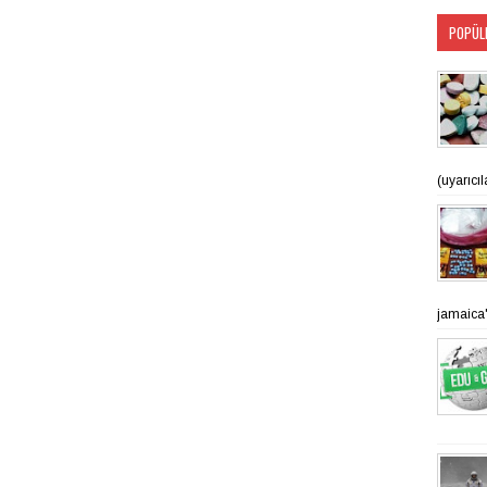
POPÜL
(uyarıcı
jamaica'n