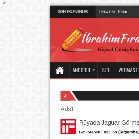
-->
SON EKLENENLER
Diyarbakı
4:52 PM
ANDORID
SEO
WEBMAST
J
Ads1
Rüyada Jaguar Görm
By: İbrahim Fırat
on
Çarşamba, 