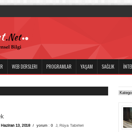
ER
WEB DERSLERI
PROGRAMLAR
YAŞAM
SAĞLIK
İNTE
ek
Haziran 13, 2018
/
yorum : 0
J
,
Rüya Tabirleri