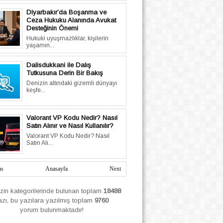
Diyarbakır’da Boşanma ve
Ceza Hukuku Alanında Avukat
Desteğinin Önemi
Hukuki uyuşmazlıklar, kişilerin
yaşamın...
Dalisdukkani ile Dalış
Tutkusuna Derin Bir Bakış
Denizin altındaki gizemli dünyayı
keşfe...
Valorant VP Kodu Nedir? Nasıl
Satın Alınır ve Nasıl Kullanılır?
Valorant VP Kodu Nedir? Nasıl
Satın Alı...
us
Anasayfa
Next
izin
kategorilerinde bulunan toplam
18488
azı, bu yazılara yazılmış
toplam
9760
yorum bulunmaktadır!