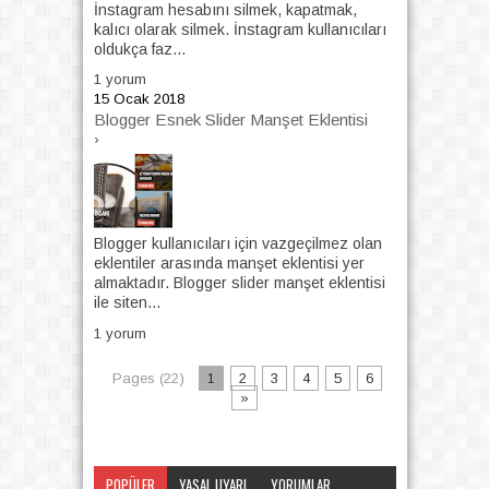
İnstagram hesabını silmek, kapatmak,
kalıcı olarak silmek. İnstagram kullanıcıları
oldukça faz...
1 yorum
15 Ocak 2018
Blogger Esnek Slider Manşet Eklentisi
›
Blogger kullanıcıları için vazgeçilmez olan
eklentiler arasında manşet eklentisi yer
almaktadır. Blogger slider manşet eklentisi
ile siten...
1 yorum
Pages (22)
1
2
3
4
5
6
»
POPÜLER
YASAL UYARI
YORUMLAR