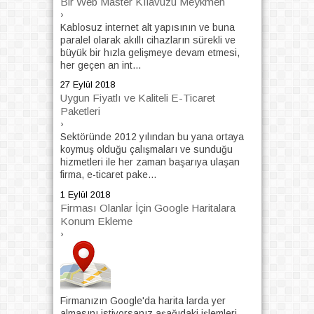
Bir Web Master Kılavuzu Meykmen
›
Kablosuz internet alt yapısının ve buna
paralel olarak akıllı cihazların sürekli ve
büyük bir hızla gelişmeye devam etmesi,
her geçen an int...
27 Eylül 2018
Uygun Fiyatlı ve Kaliteli E-Ticaret
Paketleri
›
Sektöründe 2012 yılından bu yana ortaya
koymuş olduğu çalışmaları ve sunduğu
hizmetleri ile her zaman başarıya ulaşan
firma, e-ticaret pake...
1 Eylül 2018
Firması Olanlar İçin Google Haritalara
Konum Ekleme
›
Firmanızın Google'da harita larda yer
almasını istiyorsanız aşağıdaki işlemleri