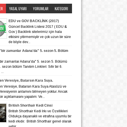
ER
YASAL UYARI
YORUMLAR
KATEGORI
EDU ve GOV BACKLİNK (2017)
Güncel Backlink Listesi 2017 ( EDU &
Gov ) Backlink sitelerimiz için hala
etkisini yitirmemiştir ve çok uzun bir süre
de böyle dev...
r "bir zamanlar Adana'da" 5. sezon 5. Bölüm
r "bir zamanlar Adana'da" 5. sezon 5. Bölümü
 6. sezon bölüm Tanıtım Linkleri: Sıfır bir 6.
...
en Veresiye, Batarsın Kara Suya.
en Veresiye, Batarsın Kara Suya Atasözü ve
eresiyenin anlamını bilmeyen yoktur. Ancak
bir açıklamasını yapalım: Ve...
British Shorthair Kedi Cinsi
British Shorthair Kedi Irkı ve Özellikleri
Oldukça dayanaklı ve etrafına uyumlu bir
kedi ırkıdır. British Shorthair genel olarak
şehir ...