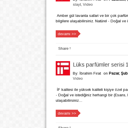
slayt
,
Video
Amber gül lavanta safari ve bir çok parfüm
bilgilere ulaşabilirsiniz. Natürel - Doğal ve
devamı >>
Share !
Lüks parfümler serisi 
By: İbrahim Fırat
on
Pazar, Şub
Video
İF kalitesi ile yüksek kaliteli kişiye özel pa
- Doğal ve istediğiniz herhangi bir (Esans,
ulaşabilirsiniz....
devamı >>
Share !