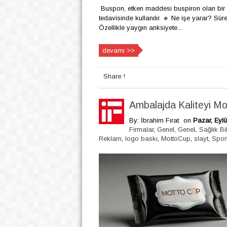
Buspon, etken maddesi buspiron olan bir ila
tedavisinde kullanılır. 🔹 Ne işe yarar? Süre
Özellikle yaygın anksiyete...
devamı >>
Share !
Ambalajda Kaliteyi Mo
By: İbrahim Fırat
on
Pazar, Eylü
Firmalar
,
Genel
,
GeneL Sağlık Bilg
Reklam
,
logo baskı
,
MottoCup
,
slayt
,
Spon