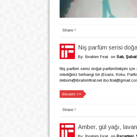
Share !
Niş parfüm serisi doğ
By: İbrahim Fırat
on
Salı, Şubat
Niş parfüm serisi doğal parfümİletişim için 
istediğiniz herhangi bir (Esans, Koku, Parfü
iletisim@ibrahimfirat.net ibo.firat@gmail.com
devamı >>
Share !
Amber, gül yağı, lavan
By: İbrahim Fırat
on
Pazartesi, 