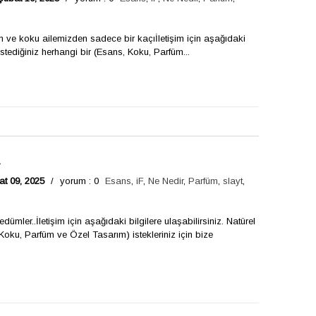
 ve koku ailemizden sadece bir kaçıİletişim için aşağıdaki
 istediğiniz herhangi bir (Esans, Koku, Parfüm...
1
at 09, 2025
/
yorum : 0
Esans
,
iF
,
Ne Nedir
,
Parfüm
,
slayt
,
edümler..İletişim için aşağıdaki bilgilere ulaşabilirsiniz. Natürel
 Koku, Parfüm ve Özel Tasarım) istekleriniz için bize