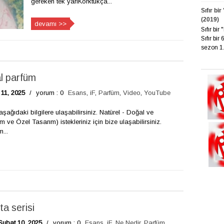
gereken tek yariKorktukça...
Sıfır bi
(2019)
devamı >>
Sıfır bi
Sıfır bir
sezon 1. 
al parfüm
 11, 2025
/
yorum : 0
Esans
,
iF
,
Parfüm
,
Video
,
YouTube
aşağıdaki bilgilere ulaşabilirsiniz. Natürel - Doğal ve
m ve Özel Tasarım) istekleriniz için bize ulaşabilirsiniz.
...
ta serisi
Şubat 10, 2025
/
yorum : 0
Esans
,
iF
,
Ne Nedir
,
Parfüm
,