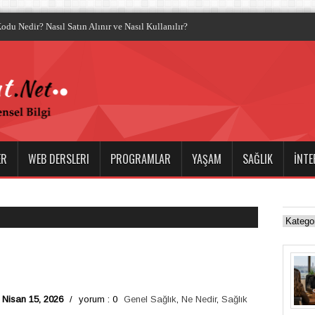
odu Nedir? Nasıl Satın Alınır ve Nasıl Kullanılır?
ER
WEB DERSLERI
PROGRAMLAR
YAŞAM
SAĞLIK
İNTE
Nisan 15, 2026
/
yorum : 0
Genel Sağlık
,
Ne Nedir
,
Sağlık