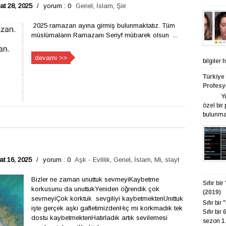
t 28, 2025
/
yorum : 0
Genel
,
İslam
,
Şiir
2025 ramazan ayına girmiş bulunmaktatız. Tüm
müslümaların Ramazanı Seriyf mübarek olsun ...
devamı >>
bilgiler
Türkiye
Profesy
Yurt ge
özel bir
bulunmak
at 16, 2025
/
yorum : 0
Aşk - Evlilik
,
Genel
,
İslam
,
Mi
,
slayt
Bizler ne zaman unuttuk sevmeyiKaybetme
Sıfır bi
korkusunu da unuttukYeniden öğrendik çok
(2019)
sevmeyiÇok korktuk sevgiliyi kaybetmektenUnıttuk
Sıfır bi
işte gerçek aşkı gafletimizdenHiç mi korkmadık tek
Sıfır bir
dostu kaybetmektenHatırladık artık sevilemesi
sezon 1. 