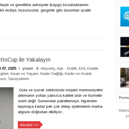
çtır ve genellikle anksiyete (kaygı) bozukluklarının
kli endişe, huzursuzluk, gerginlik gibi durumları azaltır
ttoCup ile Yakalayın
l 07, 2025
/
yorum : 0
Alışveriş
,
Aşk - Evlilik
,
En5
,
Estetik
,
ileri
,
İnsan ve Yaşam
,
Kadın Sağlığı
,
Kadın ve Asalet.
sor
,
Tavsiyelerim
Gıda ve içecek sektöründe müşteri memnuniyetini
artırmanın yolları yalnızca kaliteli ürün ve hizmetle
Previo
sınırlı değil. Sunumdan paketlemeye, hijyenden
taşımaya kadar pek çok detay işletmelerin marka
Sitem
algısını doğrudan etkiliyor....
y
devamı >>