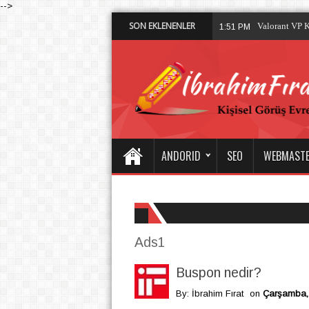
-->
SON EKLENENLER
Valorant VP K
1:51 PM
ANDORID
SEO
WEBMAST
Ads1
Buspon nedir?
By: İbrahim Fırat
on
Çarşamba, 