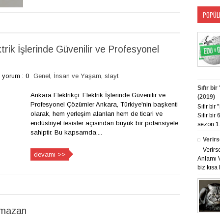
POPÜL
trik İşlerinde Güvenilir ve Profesyonel
yorum : 0
Genel
,
İnsan ve Yaşam
,
slayt
Sıfır bi
Ankara Elektrikçi: Elektrik İşlerinde Güvenilir ve
(2019)
Profesyonel Çözümler Ankara, Türkiye'nin başkenti
Sıfır bi
olarak, hem yerleşim alanları hem de ticari ve
Sıfır bir
endüstriyel tesisler açısından büyük bir potansiyele
sezon 1. 
sahiptir. Bu kapsamda,...
Verirs
Verirs
devamı >>
Anlamı V
biz kısa 
amazan