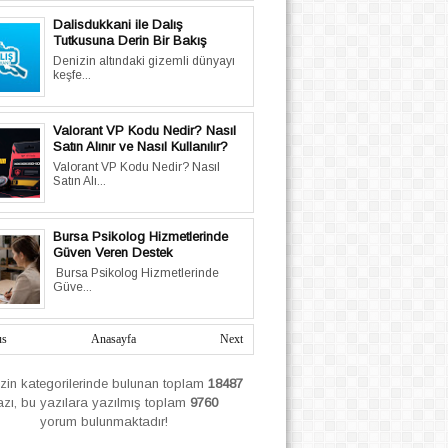
Dalisdukkani ile Dalış
Tutkusuna Derin Bir Bakış
Denizin altındaki gizemli dünyayı
keşfe...
Valorant VP Kodu Nedir? Nasıl
Satın Alınır ve Nasıl Kullanılır?
Valorant VP Kodu Nedir? Nasıl
Satın Alı...
Bursa Psikolog Hizmetlerinde
Güven Veren Destek
Bursa Psikolog Hizmetlerinde
Güve...
us
Anasayfa
Next
izin
kategorilerinde bulunan toplam
18487
azı, bu yazılara yazılmış
toplam
9760
yorum bulunmaktadır!