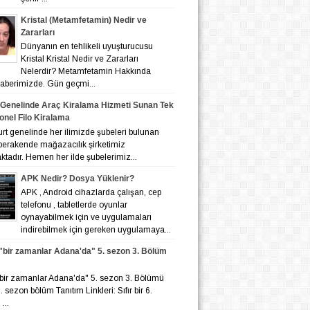
Kristal (Metamfetamin) Nedir ve
Zararları
Dünyanın en tehlikeli uyuşturucusu
Kristal Kristal Nedir ve Zararları
Nelerdir? Metamfetamin Hakkında
 haberimizde. Gün geçmi...
 Genelinde Araç Kiralama Hizmeti Sunan Tek
onel Filo Kiralama
nelinde her ilimizde şubeleri bulunan
 perakende mağazacılık şirketimiz
tadır. Hemen her ilde şubelerimiz...
APK Nedir? Dosya Yüklenir?
APK , Android cihazlarda çalışan, cep
telefonu , tabletlerde oyunlar
oynayabilmek için ve uygulamaları
indirebilmek için gereken uygulamaya...
r "bir zamanlar Adana'da" 5. sezon 3. Bölüm
r "bir zamanlar Adana'da" 5. sezon 3. Bölümü
 6. sezon bölüm Tanıtım Linkleri: Sıfır bir 6.
...