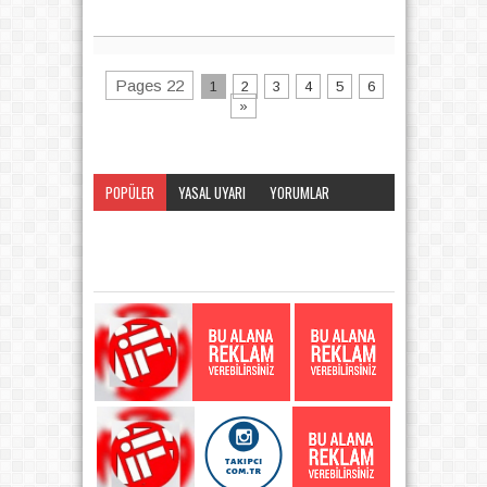
Pages 22
1
2
3
4
5
6
»
POPÜLER
YASAL UYARI
YORUMLAR
KATEGORI