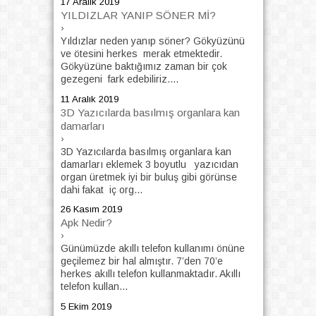
17 Aralık 2019
YILDIZLAR YANIP SÖNER Mİ?
›
Yıldızlar neden yanıp söner? Gökyüzünü
ve ötesini herkes merak etmektedir.
Gökyüzüne baktığımız zaman bir çok
gezegeni fark edebiliriz....
11 Aralık 2019
3D Yazıcılarda basılmış organlara kan
damarları
›
3D Yazıcılarda basılmış organlara kan
damarları eklemek 3 boyutlu yazıcıdan
organ üretmek iyi bir buluş gibi görünse
dahi fakat iç org...
26 Kasım 2019
Apk Nedir?
›
Günümüzde akıllı telefon kullanımı önüne
geçilemez bir hal almıştır. 7’den 70’e
herkes akıllı telefon kullanmaktadır. Akıllı
telefon kullan...
5 Ekim 2019