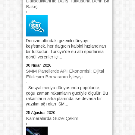
Dalisdukkani ile Dalış Tutkusuna Derin Bir
Bakış
›
Denizin altındaki gizemli dünyayı
keşfetmek, her dalgıcın kalbini hızlandıran
bir tutkudur. Türkiye’de su altı sporlarına
gönül verenler içi...
30 Nisan 2026
SMM Panellerde API Ekonomisi: Dijital
Etkileşim Borsasının İşleyişi
›
Sosyal medya dünyasında popülarite,
çoğu zaman rakamların gücüyle ölçülür. Bu
rakamların arka planında ise devasa bir
yazılım ağı olan SM...
25 Ağustos 2020
Kameralarda Güzel Çekim
›