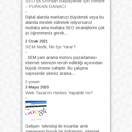
SEO’ya Sıfırdan Başlayanlar için Rehber
– FURKAN DANACI
›
Dijital alanda markanızı büyütmek veya bu
alanda meslek edinmek istiyorsanız
mutlaka ama mutlaka SEO stratejilerini çok
iyi öğrenmeniz gerek...
2 Ocak 2021
SEM Nedir, Ne İşe Yarar?
›
SEM yani arama motoru pazarlaması
internet sitenizin tercih edilirliği açısından
büyük öneme sahiptir. Bu çalışma
sayesinde siteniz arama...
2 yorum
3 Mayıs 2020
Web Tasarım Herkes Yapabilir mi?
›
Gelişen teknoloji ile insanlar artık
zamanının büyük bir bölümünü internet