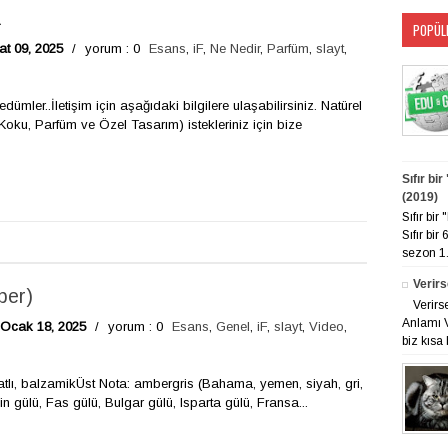
1
POPÜL
at 09, 2025
/
yorum : 0
Esans
,
iF
,
Ne Nedir
,
Parfüm
,
slayt
,
edümler..İletişim için aşağıdaki bilgilere ulaşabilirsiniz. Natürel
 Koku, Parfüm ve Özel Tasarım) istekleriniz için bize
Sıfır bi
(2019)
Sıfır bi
Sıfır bir
sezon 1. 
Verirs
ber)
Verirs
Anlamı V
 Ocak 18, 2025
/
yorum : 0
Esans
,
Genel
,
iF
,
slayt
,
Video
,
biz kısa 
tatlı, balzamikÜst Nota: ambergris (Bahama, yemen, siyah, gri,
n gülü, Fas gülü, Bulgar gülü, Isparta gülü, Fransa...