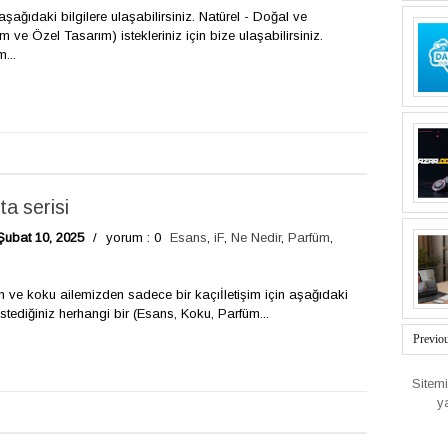
aşağıdaki bilgilere ulaşabilirsiniz. Natürel - Doğal ve
m ve Özel Tasarım) istekleriniz için bize ulaşabilirsiniz.
...
ta serisi
Şubat 10, 2025
/
yorum : 0
Esans
,
iF
,
Ne Nedir
,
Parfüm
,
 ve koku ailemizden sadece bir kaçıİletişim için aşağıdaki
 istediğiniz herhangi bir (Esans, Koku, Parfüm...
Previo
Sitem
y