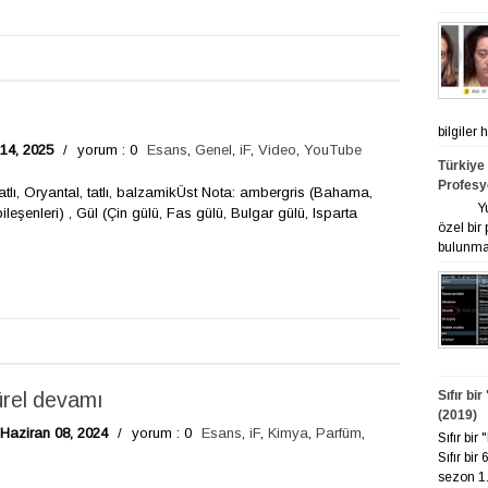
bilgiler
14, 2025
/
yorum : 0
Esans
,
Genel
,
iF
,
Video
,
YouTube
Türkiye
Profesy
ı, Oryantal, tatlı, balzamikÜst Nota: ambergris (Bahama,
Yurt ge
eşenleri) , Gül (Çin gülü, Fas gülü, Bulgar gülü, Isparta
özel bir
bulunmak
rel devamı
Sıfır bi
(2019)
 Haziran 08, 2024
/
yorum : 0
Esans
,
iF
,
Kimya
,
Parfüm
,
Sıfır bi
Sıfır bir
sezon 1. 