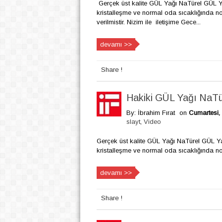
Gerçek üst kalite GÜL Yağı NaTürel GÜL Ya
kristalleşme ve normal oda sıcaklığında 
verilmistir. Nizim ile iletişime Gece...
devamı >>
Share !
Hakiki GÜL Yağı NaTü
By: İbrahim Fırat
on
Cumartesi,
slayt
,
Video
Gerçek üst kalite GÜL Yağı NaTürel GÜL Yağ
kristalleşme ve normal oda sıcaklığında n
devamı >>
Share !