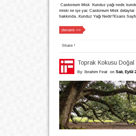
Castoreum Misk Kunduz yağı nedir, kunduz
miski ne işe yar, Castoreum Misk detayla
hakkında...Kunduz Yağı Nedir?Esans Sayfam
devamı >>
Share !
Toprak Kokusu Doğal Y
By: İbrahim Fırat
on
Salı, Eylül 