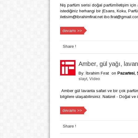
Niş parfüm serisi doğal parfümİletişim için 
istediğiniz herhangi bir (Esans, Koku, Parfü
iletisim@ibrahimfirat.net ibo.firat@gmail.com
devamı >>
Share !
Amber, gül yağı, lavan
By: İbrahim Fırat
on
Pazartesi, 
slayt
,
Video
Amber gül lavanta safari ve bir çok parfüm
bilgilere ulaşabilirsiniz. Natürel - Doğal ve
devamı >>
Share !