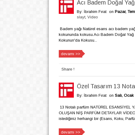
Acı Badem Doğal Yağ
By: İbrahim Fırat
on
Pazar, Tem
slayt
,
Video
Badem yağı Natürel esans acı badem yağı B
kokununda kokusu.Acı Badem Doğal Yağ Bu
Kokunun'da Kokusu...
devamı >>
Share !
Özel Tasarım 13 Nota
By: İbrahim Fırat
on
Salı, Ocak 
13 Notalı parfüm NATÜREL ESANSİYE
OLUŞAN NİŞ PARFÜM DETAYLAR VİDEODA i
istediğiniz herhangi bir (Esans, Koku, Parf
devamı >>