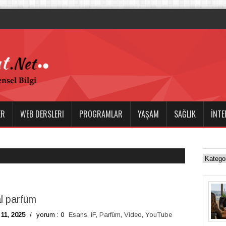
ile Dalış Tutkusu
ER
WEB DERSLERI
PROGRAMLAR
YAŞAM
SAĞLIK
İNTE
al parfüm
 11, 2025
/
yorum : 0
Esans
,
iF
,
Parfüm
,
Video
,
YouTube