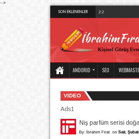
-->
SON EKLENENLER
Dalisdukkani 
2:28 PM
ANDORID
SEO
WEBMAST
VIDEO
Ads1
Niş parfüm serisi doğ
By: İbrahim Fırat
on
Salı, Şubat