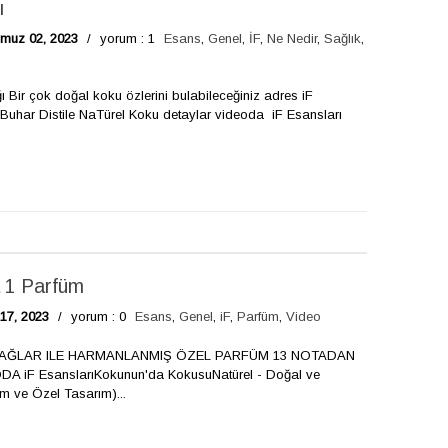
ı
muz 02, 2023
/
yorum : 1
Esans
,
Genel
,
İF
,
Ne Nedir
,
Sağlık
,
ir çok doğal koku özlerini bulabileceğiniz adres iF
har Distile NaTürel Koku detaylar videoda iF Esansları
 1 Parfüm
17, 2023
/
yorum : 0
Esans
,
Genel
,
iF
,
Parfüm
,
Video
L YAĞLAR ILE HARMANLANMIŞ ÖZEL PARFÜM 13 NOTADAN
F EsanslarıKokunun'da KokusuNatürel - Doğal ve
üm ve Özel Tasarım)...