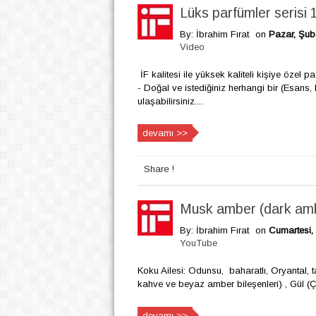
Lüks parfümler serisi 
By: İbrahim Fırat
on
Pazar, Şub
Video
İF kalitesi ile yüksek kaliteli kişiye özel pa
- Doğal ve istediğiniz herhangi bir (Esans,
ulaşabilirsiniz....
devamı >>
Share !
Musk amber (dark am
By: İbrahim Fırat
on
Cumartesi,
YouTube
Koku Ailesi: Odunsu, baharatlı, Oryantal, 
kahve ve beyaz amber bileşenleri) , Gül (Çi
devamı >>