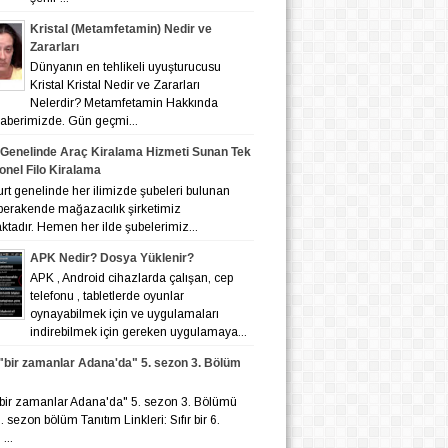
Kristal (Metamfetamin) Nedir ve
Zararları
Dünyanın en tehlikeli uyuşturucusu
Kristal Kristal Nedir ve Zararları
Nelerdir? Metamfetamin Hakkında
 haberimizde. Gün geçmi...
 Genelinde Araç Kiralama Hizmeti Sunan Tek
onel Filo Kiralama
nelinde her ilimizde şubeleri bulunan
 perakende mağazacılık şirketimiz
tadır. Hemen her ilde şubelerimiz...
APK Nedir? Dosya Yüklenir?
APK , Android cihazlarda çalışan, cep
telefonu , tabletlerde oyunlar
oynayabilmek için ve uygulamaları
indirebilmek için gereken uygulamaya...
r "bir zamanlar Adana'da" 5. sezon 3. Bölüm
r "bir zamanlar Adana'da" 5. sezon 3. Bölümü
 6. sezon bölüm Tanıtım Linkleri: Sıfır bir 6.
...