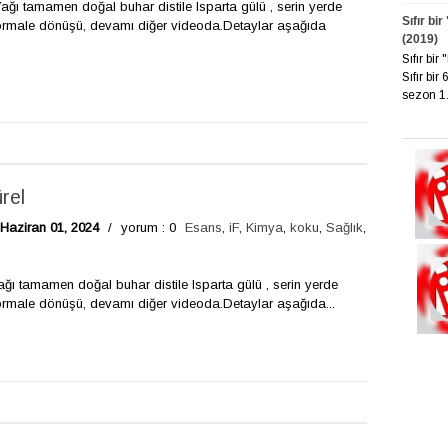
ğı tamamen doğal buhar distile Isparta gülü , serin yerde
Sıfır bi
normale dönüşü, devamı diğer videoda.Detaylar aşağıda
(2019)
Sıfır bi
Sıfır bir
sezon 1. 
rel
 Haziran 01, 2024
/
yorum : 0
Esans
,
iF
,
Kimya
,
koku
,
Sağlık
,
ı tamamen doğal buhar distile Isparta gülü , serin yerde
ormale dönüşü, devamı diğer videoda.Detaylar aşağıda...