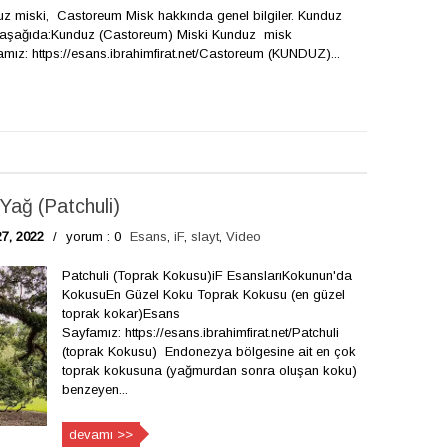
 miski, Castoreum Misk hakkında genel bilgiler. Kunduz
r aşağıda:Kunduz (Castoreum) Miski Kunduz misk
ız: https://esans.ibrahimfirat.net/Castoreum (KUNDUZ)...
ağ (Patchuli)
27, 2022
/
yorum : 0
Esans
,
iF
,
slayt
,
Video
Patchuli (Toprak Kokusu)iF EsanslarıKokunun'da
KokusuEn Güzel Koku Toprak Kokusu (en güzel
toprak kokar)Esans
Sayfamız: https://esans.ibrahimfirat.net/Patchuli
(toprak Kokusu) Endonezya bölgesine ait en çok
toprak kokusuna (yağmurdan sonra oluşan koku)
benzeyen...
devamı >>