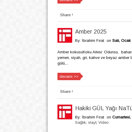
Share !
Amber 2025
By: İbrahim Fırat
on
Salı, Ocak 
Amber kokusuKoku Ailesi: Odunsu, baharatl
yemen, siyah, gri, kahve ve beyaz amber bil
gülü,...
devamı >>
Share !
Hakiki GÜL Yağı NaTü
By: İbrahim Fırat
on
Cumartesi,
Sağlık
,
slayt
,
Video