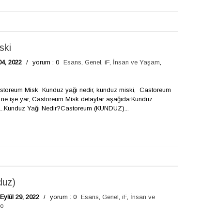
ski
04, 2022
/
yorum : 0
Esans
,
Genel
,
iF
,
İnsan ve Yaşam
,
astoreum Misk Kunduz yağı nedir, kunduz miski, Castoreum
i ne işe yar, Castoreum Misk detaylar aşağıda:Kunduz
..Kunduz Yağı Nedir?Castoreum (KUNDUZ)...
duz)
Eylül 29, 2022
/
yorum : 0
Esans
,
Genel
,
iF
,
İnsan ve
eo