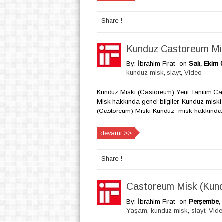
Share !
Kunduz Castoreum Mi
By: İbrahim Fırat
on
Salı, Ekim 
kunduz misk
,
slayt
,
Video
Kunduz Miski (Castoreum) Yeni Tanıtım.C
Misk hakkında genel bilgiler. Kunduz misk
(Castoreum) Miski Kunduz misk hakkında.
devamı >>
Share !
Castoreum Misk (Kun
By: İbrahim Fırat
on
Perşembe, 
Yaşam
,
kunduz misk
,
slayt
,
Vid