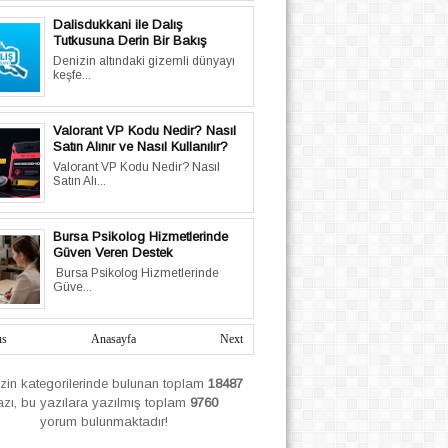
Dalisdukkani ile Dalış
Tutkusuna Derin Bir Bakış
Denizin altındaki gizemli dünyayı
keşfe...
Valorant VP Kodu Nedir? Nasıl
Satın Alınır ve Nasıl Kullanılır?
Valorant VP Kodu Nedir? Nasıl
Satın Alı...
Bursa Psikolog Hizmetlerinde
Güven Veren Destek
Bursa Psikolog Hizmetlerinde
Güve...
us
Anasayfa
Next
izin
kategorilerinde bulunan toplam
18487
azı, bu yazılara yazılmış
toplam
9760
yorum bulunmaktadır!