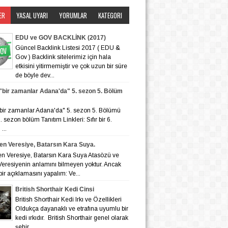
ER
YASAL UYARI
YORUMLAR
KATEGORI
EDU ve GOV BACKLİNK (2017)
Güncel Backlink Listesi 2017 ( EDU &
Gov ) Backlink sitelerimiz için hala
etkisini yitirmemiştir ve çok uzun bir süre
de böyle dev...
r "bir zamanlar Adana'da" 5. sezon 5. Bölüm
r "bir zamanlar Adana'da" 5. sezon 5. Bölümü
 6. sezon bölüm Tanıtım Linkleri: Sıfır bir 6.
...
en Veresiye, Batarsın Kara Suya.
en Veresiye, Batarsın Kara Suya Atasözü ve
eresiyenin anlamını bilmeyen yoktur. Ancak
bir açıklamasını yapalım: Ve...
British Shorthair Kedi Cinsi
British Shorthair Kedi Irkı ve Özellikleri
Oldukça dayanaklı ve etrafına uyumlu bir
kedi ırkıdır. British Shorthair genel olarak
şehir ...