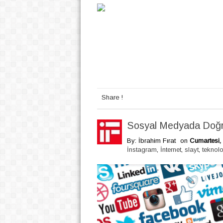
Share !
Sosyal Medyada Doğru
By: İbrahim Fırat
on
Cumartesi,
İnstagram
,
İnternet
,
slayt
,
teknolo