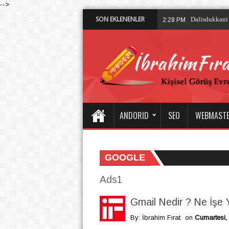
-->
SON EKLENENLER
Dalisdukkani 
2:28 PM
ANDORID
SEO
WEBMAST
GOOGLE
Ads1
Gmail Nedir ? Ne İşe 
By: İbrahim Fırat
on
Cumartesi,