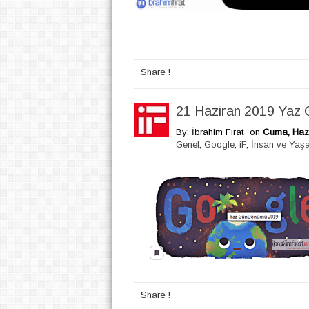
Share !
21 Haziran 2019 Yaz 
By: İbrahim Fırat
on
Cuma, Hazi
Genel
,
Google
,
iF
,
İnsan ve Yaş
Share !