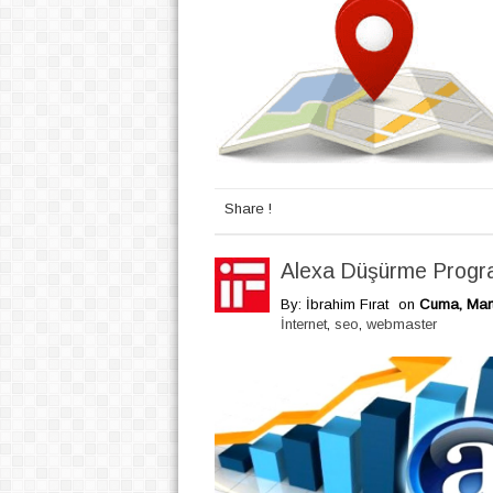
Share !
Alexa Düşürme Progra
By: İbrahim Fırat
on
Cuma, Mart
İnternet
,
seo
,
webmaster