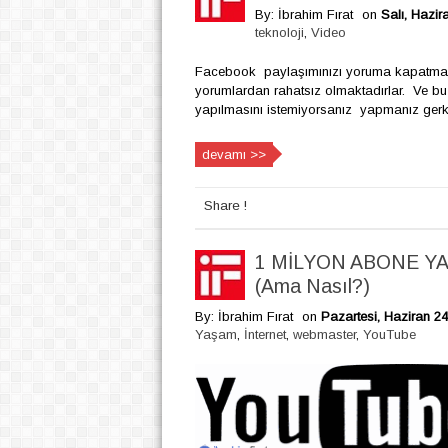
By: İbrahim Fırat
on
Salı, Hazir
teknoloji
,
Video
Facebook paylaşımınızı yoruma kapatmak
yorumlardan rahatsız olmaktadırlar. Ve b
yapılmasını istemiyorsanız yapmanız gerke
devamı >>
Share !
1 MİLYON ABONE Y
(Ama Nasıl?)
By: İbrahim Fırat
on
Pazartesi, Haziran 24
Yaşam
,
İnternet
,
webmaster
,
YouTube