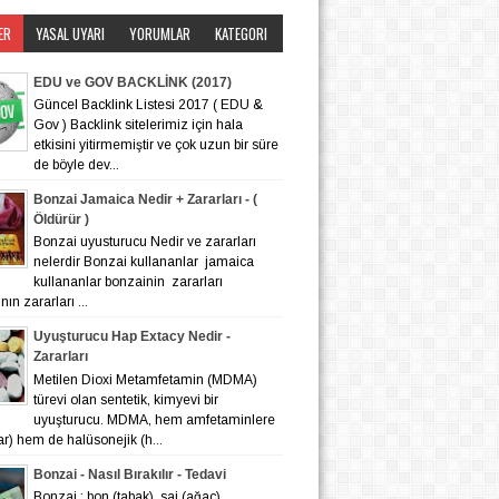
ER
YASAL UYARI
YORUMLAR
KATEGORI
EDU ve GOV BACKLİNK (2017)
Güncel Backlink Listesi 2017 ( EDU &
Gov ) Backlink sitelerimiz için hala
etkisini yitirmemiştir ve çok uzun bir süre
de böyle dev...
Bonzai Jamaica Nedir + Zararları - (
Öldürür )
Bonzai uyusturucu Nedir ve zararları
nelerdir Bonzai kullananlar jamaica
kullananlar bonzainin zararları
ın zararları ...
Uyuşturucu Hap Extacy Nedir -
Zararları
Metilen Dioxi Metamfetamin (MDMA)
türevi olan sentetik, kimyevi bir
uyuşturucu. MDMA, hem amfetaminlere
lar) hem de halüsonejik (h...
Bonzai - Nasıl Bırakılır - Tedavi
Bonzai : bon (tabak), sai (ağaç)