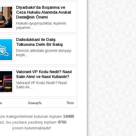
Diyarbakır’da Boşanma ve
Ceza Hukuku Alanında Avukat
Desteğinin Önemi
Hukuki uyuşmazlıklar, kişilerin
yaşamın...
Dalisdukkani ile Dalış
Tutkusuna Derin Bir Bakış
Denizin altındaki gizemli dünyayı
keşfe...
Valorant VP Kodu Nedir? Nasıl
Satın Alınır ve Nasıl Kullanılır?
Valorant VP Kodu Nedir? Nasıl
Satın Alı...
us
Anasayfa
Next
izin
kategorilerinde bulunan toplam
18488
azı, bu yazılara yazılmış
toplam
9760
yorum bulunmaktadır!