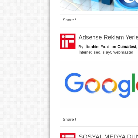
Share !
Adsense Reklam Yerle
By: İbrahim Fırat
on
Cumartesi, 
İnternet
,
seo
,
slayt
,
webmaster
Share !
SOSYAL MEDYA DÜ