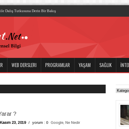
ile Dalış Tutkusuna Derin Bir Bakış
ER
WEB DERSLERI
PROGRAMLAR
YAŞAM
SAĞLIK
İNTE
Yarar ?
 Kasım 23, 2019
/
yorum : 0
Google
,
Ne Nedir