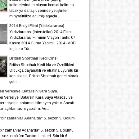
kelimelerinden oluşan bonsai kelimesi,
tabak ya da taş üzerinde yetiştirilen,
minyatürilize edilmiş ağaçla...
2014 En iyi Filmi (Yıldızlararası)
Yıldızlararası (Interstellar) 2014 Filmi
Yıldızlararası Filminin Vizyon Tarihi: 07
Kasım 2014 Cuma Yapımı : 2014 - ABD ,
İngiltere Tür...
British Shorthair Kedi Cinsi
British Shorthair Kedi Irkı ve Özellikleri
Oldukça dayanaklı ve etrafına uyumlu bir
kedi ırkıdır. British Shorthair genel olarak
şehir ...
en Veresiye, Batarsın Kara Suya.
en Veresiye, Batarsın Kara Suya Atasözü ve
eresiyenin anlamını bilmeyen yoktur. Ancak
bir açıklamasını yapalım: Ve...
r "bir zamanlar Adana'da" 5. sezon 5. Bölüm
r "bir zamanlar Adana'da" 5. sezon 5. Bölümü
 6. sezon bölüm Tanıtım Linkleri: Sıfır bir 6.