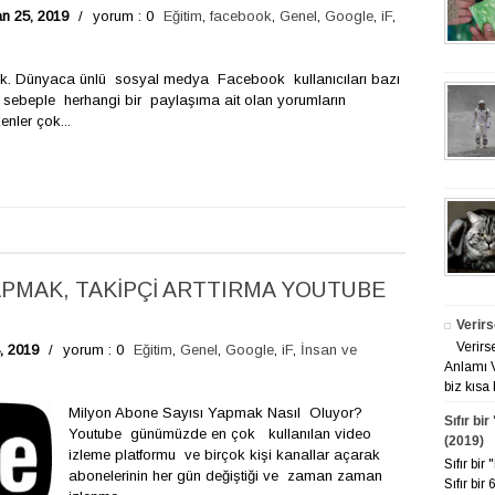
an 25, 2019
/
yorum : 0
Eğitim
,
facebook
,
Genel
,
Google
,
iF
,
. Dünyaca ünlü sosyal medya Facebook kullanıcıları bazı
u sebeple herhangi bir paylaşıma ait olan yorumların
nler çok...
APMAK, TAKİPÇİ ARTTIRMA YOUTUBE
Verirs
Verirs
, 2019
/
yorum : 0
Eğitim
,
Genel
,
Google
,
iF
,
İnsan ve
Anlamı V
biz kısa 
Milyon Abone Sayısı Yapmak Nasıl Oluyor?
Sıfır bi
Youtube günümüzde en çok kullanılan video
(2019)
izleme platformu ve birçok kişi kanallar açarak
Sıfır bi
abonelerinin her gün değiştiği ve zaman zaman
Sıfır bir