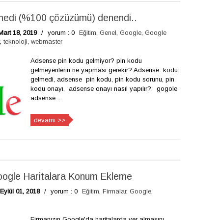
medi (%100 çözüzümü) denendi..
Mart 18, 2019
/
yorum : 0
Eğitim
,
Genel
,
Google
,
Google
,
teknoloji
,
webmaster
Adsense pin kodu gelmiyor? pin kodu
gelmeyenlerin ne yapması gerekir? Adsense kodu
gelmedi, adsense pin kodu, pin kodu sorunu, pin
kodu onayı, adsense onayı nasıl yapılır?, gogole
adsense ...
devamı >>
Google Haritalara Konum Ekleme
Eylül 01, 2018
/
yorum : 0
Eğitim
,
Firmalar
,
Google
,
Firmanızın Google'da haritalarda yer almasını