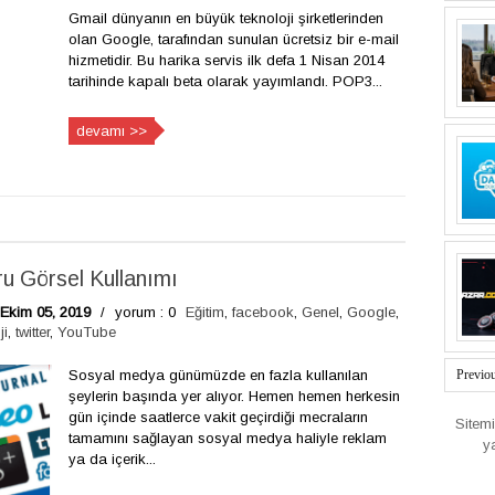
Gmail dünyanın en büyük teknoloji şirketlerinden
olan Google, tarafından sunulan ücretsiz bir e-mail
hizmetidir. Bu harika servis ilk defa 1 Nisan 2014
tarihinde kapalı beta olarak yayımlandı. POP3...
devamı >>
 Görsel Kullanımı
 Ekim 05, 2019
/
yorum : 0
Eğitim
,
facebook
,
Genel
,
Google
,
ji
,
twitter
,
YouTube
Sosyal medya günümüzde en fazla kullanılan
Previo
şeylerin başında yer alıyor. Hemen hemen herkesin
gün içinde saatlerce vakit geçirdiği mecraların
Sitem
tamamını sağlayan sosyal medya haliyle reklam
y
ya da içerik...