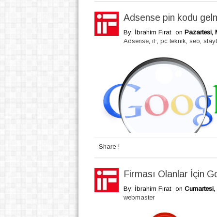
Adsense pin kodu gel
By: İbrahim Fırat
on
Pazartesi, 
Adsense
,
iF
,
pc teknik
,
seo
,
slayt
Share !
Firması Olanlar İçin 
By: İbrahim Fırat
on
Cumartesi, 
webmaster