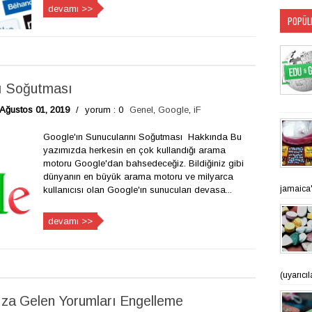
devamı >>
POPÜL
nı Soğutması
Ağustos 01, 2019
/
yorum : 0
Genel
,
Google
,
iF
Google'ın Sunucularını Soğutması Hakkında Bu
yazımızda herkesin en çok kullandığı arama
motoru Google'dan bahsedeceğiz. Bildiğiniz gibi
dünyanın en büyük arama motoru ve milyarca
jamaica'n
kullanıcısı olan Google'ın sunucuları devasa...
devamı >>
(uyarıcı
za Gelen Yorumları Engelleme