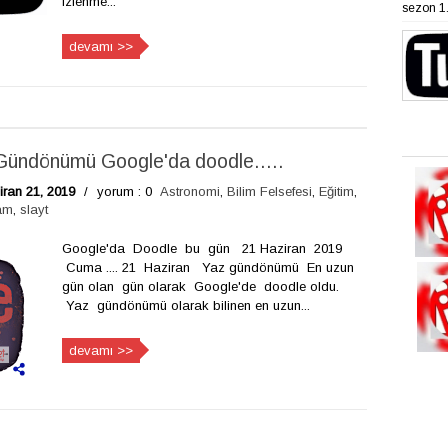
izlenme...
sezon 1. 
devamı >>
Gündönümü Google'da doodle.....
ran 21, 2019
/
yorum : 0
Astronomi
,
Bilim Felsefesi
,
Eğitim
,
am
,
slayt
Google'da Doodle bu gün 21 Haziran 2019
Cuma .... 21 Haziran Yaz gündönümü En uzun
gün olan gün olarak Google'de doodle oldu.
Yaz gündönümü olarak bilinen en uzun...
devamı >>