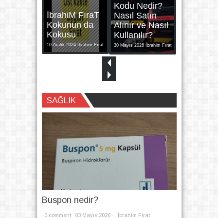
Kodu Nedir?
İbrahiM FıraT
Nasıl Satın
Kokunun da
Alınır ve Nasıl
Kokusu
Kullanılır?
10
Aralık
2024
İbrahim Fırat
30
Mayıs
2026
İbrahim Fırat
Written by
İbrahim Fırat
SAĞLIK
Buspon nedir?
0 comment
03
Mayıs
2026 -
İbrahim Fırat