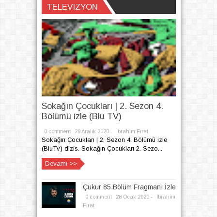
İbrahim Fırat
TELEVIZYON
Sokağın Çocukları | 2. Sezon 4.
Bölümü izle (Blu TV)
0 comment
29
Aralık
2020 -
İbrahim Fırat
Sokağın Çocukları | 2. Sezon 4. Bölümü izle
(BluTv) dizis. Sokağın Çocukları 2. Sezo...
Devamı >>
Çukur 85.Bölüm Fragmanı İzle
0 comment
28
Ocak
2020 -
İbrahim
Fırat