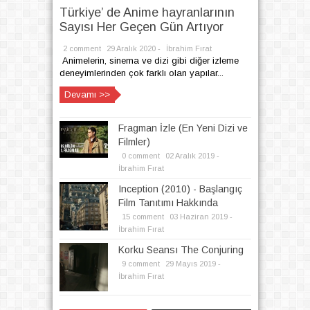
Türkiye’ de Anime hayranlarının
Sayısı Her Geçen Gün Artıyor
2 comment
29
Aralık
2020 -
İbrahim Fırat
Animelerin, sinema ve dizi gibi diğer izleme
deneyimlerinden çok farklı olan yapılar...
Devamı >>
Fragman İzle (En Yeni Dizi ve
Filmler)
0 comment
02
Aralık
2019 -
İbrahim Fırat
Inception (2010) - Başlangıç
Film Tanıtımı Hakkında
15 comment
03
Haziran
2019 -
İbrahim Fırat
Korku Seansı The Conjuring
9 comment
29
Mayıs
2019 -
İbrahim Fırat
Written by