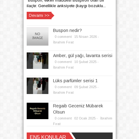
Buspon, etken maddesi Buspiron olan bir
ilaçtır. Genellikle anksiyete (kaygı bozuklu...
Devamı >>
Buspon nedir?
0 comment
15
Nisan
2026 -
İbrahim Fırat
Amber, gül yağı, lavanta serisi
0 comment
10
Şubat
2025 -
İbrahim Fırat
Lüks parfümler serisi 1
0 comment
09
Şubat
2025 -
İbrahim Fırat
Regaib Geceniz Mübarek
Olsun
0 comment
02
Ocak
2025 -
İbrahim
Fırat
EN5 KONULAR