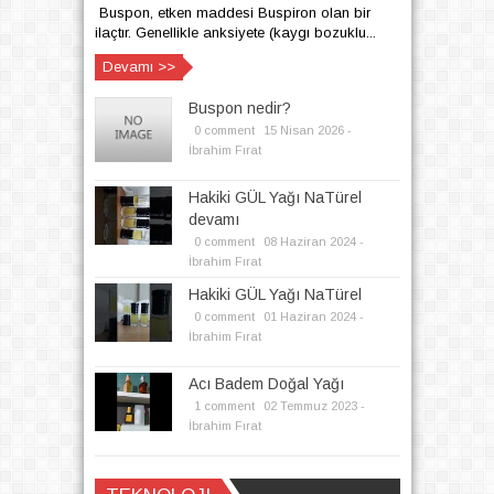
Buspon, etken maddesi Buspiron olan bir
ilaçtır. Genellikle anksiyete (kaygı bozuklu...
Devamı >>
Buspon nedir?
0 comment
15
Nisan
2026 -
İbrahim Fırat
Hakiki GÜL Yağı NaTürel
devamı
0 comment
08
Haziran
2024 -
İbrahim Fırat
Hakiki GÜL Yağı NaTürel
0 comment
01
Haziran
2024 -
İbrahim Fırat
Acı Badem Doğal Yağı
1 comment
02
Temmuz
2023 -
İbrahim Fırat