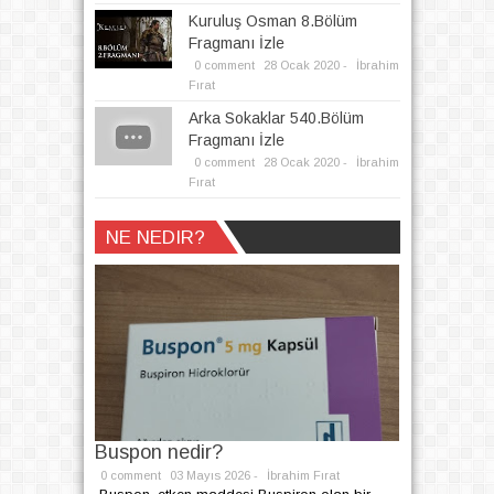
Kuruluş Osman 8.Bölüm
Fragmanı İzle
0 comment
28
Ocak
2020 -
İbrahim
Fırat
Arka Sokaklar 540.Bölüm
Fragmanı İzle
0 comment
28
Ocak
2020 -
İbrahim
Fırat
Written by
İbrahim Fırat
NE NEDIR?
Buspon nedir?
0 comment
03
Mayıs
2026 -
İbrahim Fırat