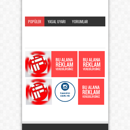
POPÜLER
YASAL UYARI
YORUMLAR
KATEGORI