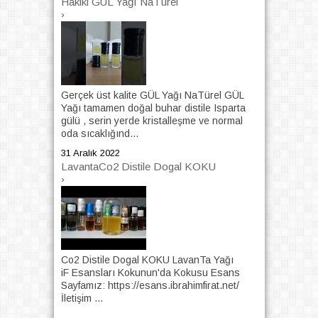
Hakiki GÜL Yağı NaTürel
›
Gerçek üst kalite GÜL Yağı NaTürel GÜL
Yağı tamamen doğal buhar distile Isparta
gülü , serin yerde kristalleşme ve normal
oda sıcaklığınd...
31 Aralık 2022
LavantaCo2 Distile Dogal KOKU
›
Co2 Distile Dogal KOKU LavanTa Yağı
iF Esansları Kokunun'da Kokusu Esans
Sayfamız: https://esans.ibrahimfirat.net/
İletişim ...