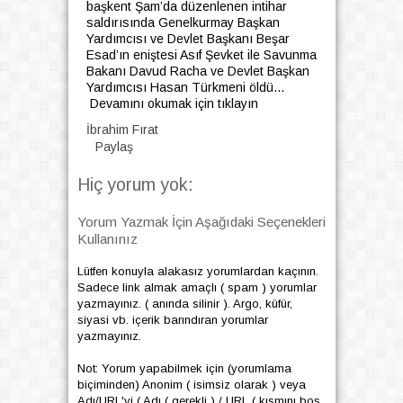
başkent Şam’da düzenlenen intihar
saldırısında Genelkurmay Başkan
Yardımcısı ve Devlet Başkanı Beşar
Esad’ın eniştesi Asıf Şevket ile Savunma
Bakanı Davud Racha ve Devlet Başkan
Yardımcısı Hasan Türkmeni öldü...
Devamını okumak için tıklayın
İbrahim Fırat
Paylaş
Hiç yorum yok:
Yorum Yazmak İçin Aşağıdaki Seçenekleri
Kullanınız
Lütfen konuyla alakasız yorumlardan kaçının.
Sadece link almak amaçlı ( spam ) yorumlar
yazmayınız. ( anında silinir ). Argo, küfür,
siyasi vb. içerik barındıran yorumlar
yazmayınız.
Not: Yorum yapabilmek için (yorumlama
biçiminden) Anonim ( isimsiz olarak ) veya
Adı/URL'yi ( Adı ( gerekli ) / URL ( kısmını boş