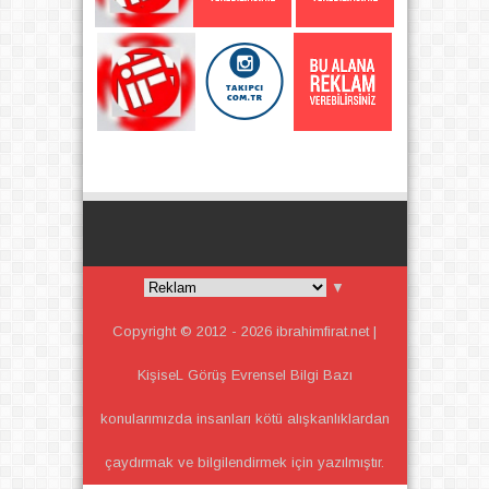
▼
Copyright © 2012 -
2026
ibrahimfirat.net |
KişiseL Görüş Evrensel Bilgi
Bazı
konularımızda insanları kötü alışkanlıklardan
çaydırmak ve bilgilendirmek için yazılmıştır.