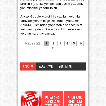
bırakınız ), fonksiyonlarından seçim yaparak
yorumlarınızı yazabilirsiniz.
Ancak Google + profili ile yapılan yorumları
onaylamıyorum bilginize. Yorum yaparken
Adı/URL kısmından yaparsanız sadece isim
yazmanız yeterli. Site adresi, URL eklerseniz
yorumunuz onaylanmaz.
Pages 22
1
2
3
4
5
6
»
POPÜLER
YASAL UYARI
YORUMLAR
KATEGORI