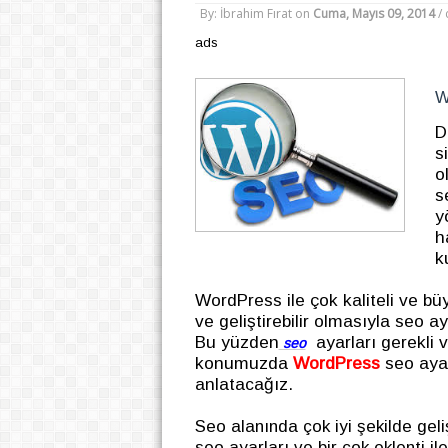
By: İbrahim Fırat
on
Cuma, Mayıs 09, 2014
/
ads
W
D
s
o
s
y
h
k
WordPress ile çok kaliteli ve büyü
ve geliştirebilir olmasıyla seo
Bu yüzden
ayarları gerekli 
seo
konumuzda
WordPress
seo ayarl
anlatacağız.
Seo alanında çok iyi şekilde gel
seo ayarları ve bir çok eklenti i