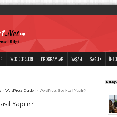
ile Dalış Tutk
ER
WEB DERSLERI
PROGRAMLAR
YAŞAM
SAĞLIK
İNTE
s
»
WordPress Dersleri
»
WordPress Seo Nasıl Yapılır?
sıl Yapılır?