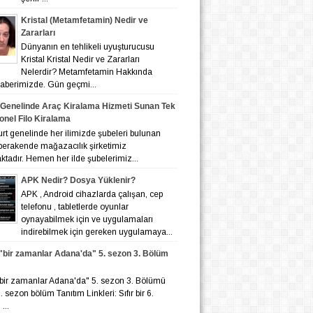
Kristal (Metamfetamin) Nedir ve
Zararları
Dünyanın en tehlikeli uyuşturucusu
Kristal Kristal Nedir ve Zararları
Nelerdir? Metamfetamin Hakkında
 haberimizde. Gün geçmi...
 Genelinde Araç Kiralama Hizmeti Sunan Tek
onel Filo Kiralama
nelinde her ilimizde şubeleri bulunan
 perakende mağazacılık şirketimiz
tadır. Hemen her ilde şubelerimiz...
APK Nedir? Dosya Yüklenir?
APK , Android cihazlarda çalışan, cep
telefonu , tabletlerde oyunlar
oynayabilmek için ve uygulamaları
indirebilmek için gereken uygulamaya...
r "bir zamanlar Adana'da" 5. sezon 3. Bölüm
r "bir zamanlar Adana'da" 5. sezon 3. Bölümü
 6. sezon bölüm Tanıtım Linkleri: Sıfır bir 6.
...