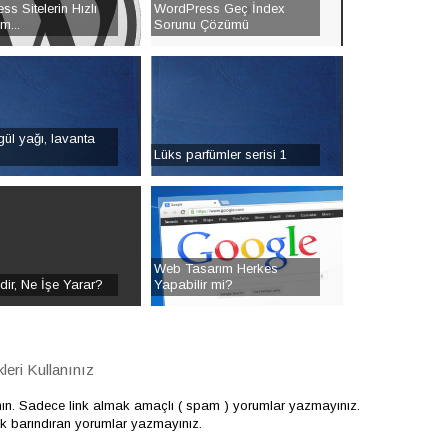
s Sitelerin Hızlı
WordPress Geç İndex
m...
Sorunu Çözümü
ül yağı, lavanta
Lüks parfümler serisi 1
Web Tasarım Herkes
ir, Ne İşe Yarar?
Yapabilir mi?
eri Kullanınız
nın. Sadece link almak amaçlı ( spam ) yorumlar yazmayınız.
çerik barındıran yorumlar yazmayınız.