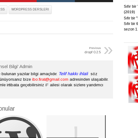
Sıfır bi
SS
WORDPRESS DERSLERI
(2019)
Sıfır bi
Sıfır bir
sezon 1. 
»
Previous
dropf 0.2.5
nsel Bilgi' Admin
Telif hakkı ihlali
bulunan yazılar bilgi amaçlıdır.
söz
şünüyorsanız bize
ibo.firat@gmail.com
adresinden ulaşabilir.
mle irtibata geçebilirsiniz
iF
ailesi olarak sizlere yarıdımcı
onular