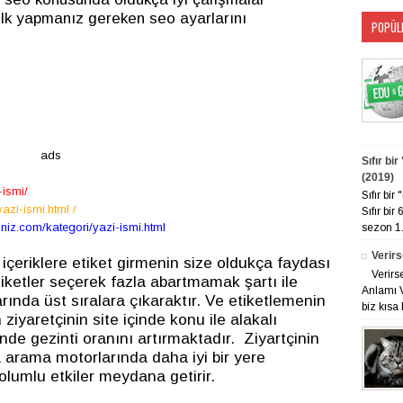
 ilk yapmanız gereken seo ayarlarını
POPÜL
ads
Sıfır bi
(2019)
ismi/
Sıfır bi
zi-ismi.html /
Sıfır bir
z.com/kategori/yazi-ismi.html
sezon 1. 
Verirs
 içeriklere etiket girmenin size oldukça faydası
Verirs
tiketler seçerek fazla abartmamak şartı ile
Anlamı V
arında üst sıralara çıkaraktır. Ve etiketlemenin
biz kısa 
 ziyaretçinin site içinde konu ile alakalı
inde gezinti oranını artırmaktadır. Ziyartçinin
a arama motorlarında daha iyi bir yere
olumlu etkiler meydana getirir.