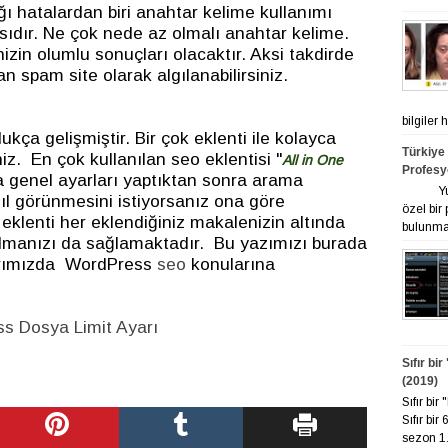
ığı hatalardan biri anahtar kelime kullanımı
ıdır. Ne çok nede az olmalı anahtar kelime.
nizin olumlu sonuçları olacaktır. Aksi takdirde
an spam site olarak algılanabilirsiniz.
bilgiler
ukça gelişmiştir. Bir çok eklenti ile kolayca
Türkiye
iz. En çok kullanılan seo eklentisi "
All in One
Profesy
 genel ayarları yaptıktan sonra arama
Yurt ge
ıl görünmesini istiyorsanız ona göre
özel bir
eklenti her eklendiğiniz makalenizin altında
bulunmak
almanızı da sağlamaktadır. Bu yazımızı burada
larımızda WordPress
seo
konularına
s Dosya Limit Ayarı
Sıfır bi
(2019)
Sıfır bi
Sıfır bir
sezon 1. 