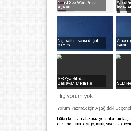
Yoast Seo WordPress
WordPres
Ayaları
İndex Al
Niş parfüm serisi doğal
Amber, g
parfüm
serisi
SEO’ya Sıfırdan
Başlayanlar için Re...
SEM Ned
Hiç yorum yok:
Yorum Yazmak İçin Aşağıdaki Seçenekl
Lütfen konuyla alakasız yorumlardan kaçı
( anında silinir ). Argo, küfür, siyasi vb. i