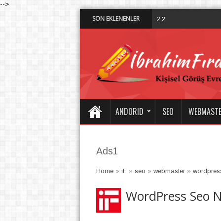
-->
SON EKLENENLER
Dalisdukkani 
2:28 PM
ANDORID
SEO
WEBMAST
Ads1
Home
»
iF
»
seo
»
webmaster
»
wordpres
WordPress Seo Na