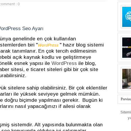
comment : 0
ordPress Seo Ayarı
ünya genelinde en çok kullanılan
istemlerden biri "
" hazır blog sistemi
WordPress
larak tanımlanır. En çok tercih edilmesinin
ebebi açık kaynak kodlu ve geliştirmeye
önelik esnek yapısı ile
WordPress
ile blog,
aber sitesi, e ticaret siteleri gibi bir çok site
urabilirsiniz.
k sitelere sahip olabilirsiniz. Bir çok eklentiler
 ayarları ile yüksek seviyeye gelmek mümkün.
ve doğru biçimde yapılması gerekir. Bugün ki
Previo
arını nasıl yapacağınızı if ailesi olarak
Sitem
y
işmiş sistemdir. Alt yapısında bulunmakta olan
le seo konusunda oldukça iyi çalışmalar