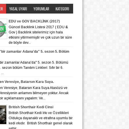
ER
YASAL UYARI
YORUMLAR
KATEGORI
EDU ve GOV BACKLİNK (2017)
Güncel Backlink Listesi 2017 ( EDU &
Gov ) Backlink sitelerimiz için hala
etkisini yitirmemiştir ve çok uzun bir süre
de böyle dev...
r "bir zamanlar Adana'da" 5. sezon 5. Bölüm
r "bir zamanlar Adana'da" 5. sezon 5. Bölümü
 6. sezon bölüm Tanıtım Linkleri: Sıfır bir 6.
...
en Veresiye, Batarsın Kara Suya.
en Veresiye, Batarsın Kara Suya Atasözü ve
eresiyenin anlamını bilmeyen yoktur. Ancak
bir açıklamasını yapalım: Ve...
British Shorthair Kedi Cinsi
British Shorthair Kedi Irkı ve Özellikleri
Oldukça dayanaklı ve etrafına uyumlu bir
kedi ırkıdır. British Shorthair genel olarak
şehir ...