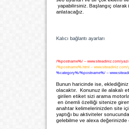
yapabilirsiniz. Başlangıç olarak
anlatacağız.
Kalıcı bağlantı ayarları
/%postname%/ – www.siteadiniz.com/yazi-
/%postname%.html – www.siteadiniz.com/ya
%category%/%postname%/ – www.siteadini
Bunun haricinde ise, eklediğiniz
olacaktır. Konunuz ile alakalı e
girilen etiket sizi arama motorl
en önemli özelliği sitenize giren
anahtar kelimelerinizden site iç
yaptığı bu aktiviteler sonucund
gelebilme ve alexa değerinizde 