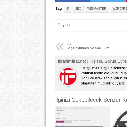
Tag:
IF
SEO
WEBMASTER
WORDPRE
Paylaş
«
Next
Saç Dökülmesi ve Saç Ekimi
ibrahimfirat.net | KişiseL Görüş Evre
!BR@H!M F!R@T
Sitemizde 
konusu içerik olduğunu dü
Soru ve istekleriniz için bizi
olmaktan mutluluk duyarız.
İlginizi Çekebilecek Benzer K