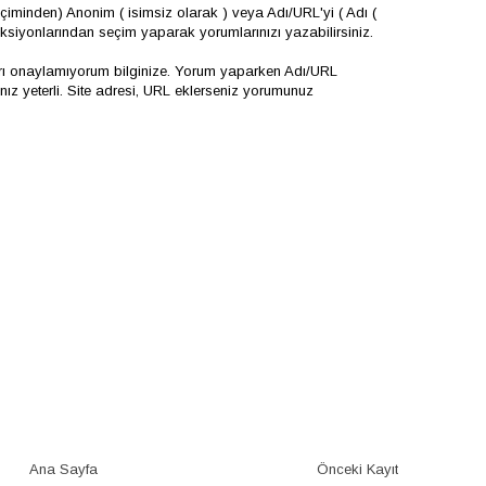
iminden) Anonim ( isimsiz olarak ) veya Adı/URL'yi ( Adı (
onksiyonlarından seçim yaparak yorumlarınızı yazabilirsiniz.
arı onaylamıyorum bilginize. Yorum yaparken Adı/URL
 yeterli. Site adresi, URL eklerseniz yorumunuz
Ana Sayfa
Önceki Kayıt