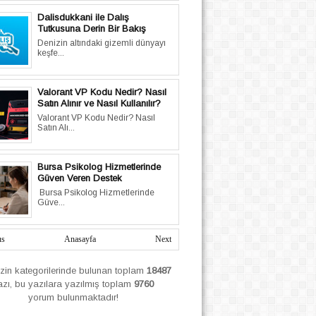
Dalisdukkani ile Dalış
Tutkusuna Derin Bir Bakış
Denizin altındaki gizemli dünyayı
keşfe...
Valorant VP Kodu Nedir? Nasıl
Satın Alınır ve Nasıl Kullanılır?
Valorant VP Kodu Nedir? Nasıl
Satın Alı...
Bursa Psikolog Hizmetlerinde
Güven Veren Destek
Bursa Psikolog Hizmetlerinde
Güve...
us
Anasayfa
Next
izin
kategorilerinde bulunan toplam
18487
azı, bu yazılara yazılmış
toplam
9760
yorum bulunmaktadır!