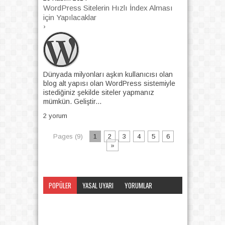
WordPress Sitelerin Hızlı İndex Alması
için Yapılacaklar
›
Dünyada milyonları aşkın kullanıcısı olan
blog alt yapısı olan WordPress sistemiyle
istediğiniz şekilde siteler yapmanız
mümkün. Geliştir...
2 yorum
Pages (9)
1
2
3
4
5
6
»
POPÜLER
YASAL UYARI
YORUMLAR
KATEGORI