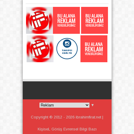
▼
Copyright © 2012 -
2026
ibrahimfirat.net |
KişiseL Görüş Evrensel Bilgi
Bazı