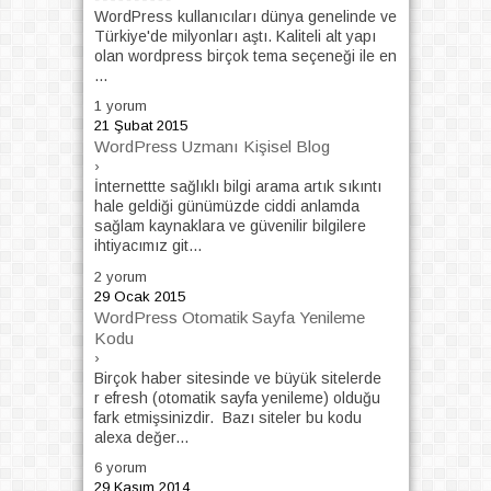
WordPress kullanıcıları dünya genelinde ve
Türkiye'de milyonları aştı. Kaliteli alt yapı
olan wordpress birçok tema seçeneği ile en
...
1 yorum
21 Şubat 2015
WordPress Uzmanı Kişisel Blog
›
İnternettte sağlıklı bilgi arama artık sıkıntı
hale geldiği günümüzde ciddi anlamda
sağlam kaynaklara ve güvenilir bilgilere
ihtiyacımız git...
2 yorum
29 Ocak 2015
WordPress Otomatik Sayfa Yenileme
Kodu
›
Birçok haber sitesinde ve büyük sitelerde
r efresh (otomatik sayfa yenileme) olduğu
fark etmişsinizdir. Bazı siteler bu kodu
alexa değer...
6 yorum
29 Kasım 2014