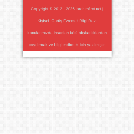
Copyright © 2012 -
2026
ibrahimfirat.net |
KişiseL Görüş Evrensel Bilgi
Bazı
konularımızda insanları kötü alışkanlıklardan
çaydırmak ve bilgilendirmek için yazılmıştır.