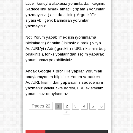
Lütfen konuyla alakasız yorumlardan kaçının.
Sadece link almak amaçlı ( spam ) yorumlar
yazmayınız. ( anında silinir ). Argo, küfür,
siyasi vb. içerik barındıran yorumlar
yazmayınız.
Not: Yorum yapabilmek için (yorumlama
biçiminden) Anonim ( isimsiz olarak ) veya
Adı/URL'yi ( Adı ( gerekli ) / URL ( kısmını boş
bırakınız ), fonksiyonlarından seçim yaparak
yorumlarınızı yazabilirsiniz.
Ancak Google + profili ile yapılan yorumları
onaylamıyorum bilginize. Yorum yaparken
Adı/URL kısmından yaparsanız sadece isim
yazmanız yeterli. Site adresi, URL eklerseniz
yorumunuz onaylanmaz.
Pages 22
1
2
3
4
5
6
»