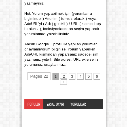
yazmayınız.
Not: Yorum yapabilmek için (yorumlama
biçiminden) Anonim ( isimsiz olarak ) veya
Adı/URL'yi ( Adı ( gerekli ) / URL ( kısmını boş
bırakınız ), fonksiyonlarından seçim yaparak
yorumlarınızı yazabilirsiniz.
Ancak Google + profili ile yapılan yorumları
onaylamıyorum bilginize. Yorum yaparken
Adı/URL kısmından yaparsanız sadece isim
yazmanız yeterli. Site adresi, URL eklerseniz
yorumunuz onaylanmaz.
Pages 22
1
2
3
4
5
6
»
POPÜLER
YASAL UYARI
YORUMLAR
KATEGORI