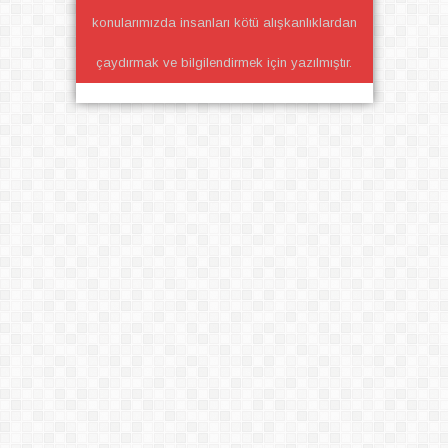
konularımızda insanları kötü alışkanlıklardan
çaydırmak ve bilgilendirmek için yazılmıştır.