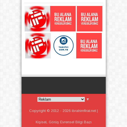
▼
Copyright © 2012 -
2026
ibrahimfirat.net |
KişiseL Görüş Evrensel Bilgi
Bazı