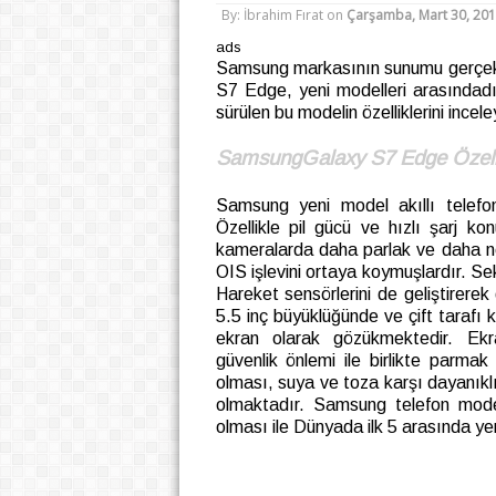
By: İbrahim Fırat
on
Çarşamba, Mart 30, 20
ads
Samsung markasının sunumu gerçekleş
S7 Edge, yeni modelleri arasındadır. 
sürülen bu modelin özelliklerini incel
SamsungGalaxy S7 Edge Özelli
Samsung yeni model akıllı telefonu
Özellikle pil gücü ve hızlı şarj k
kameralarda daha parlak ve daha net
OIS işlevini ortaya koymuşlardır. S
Hareket sensörlerini de geliştirerek
5.5 inç büyüklüğünde ve çift tarafı 
ekran olarak gözükmektedir. Ekra
güvenlik önlemi ile birlikte parm
olması, suya ve toza karşı dayanıklı 
olmaktadır. Samsung telefon modell
olması ile Dünyada ilk 5 arasında ye