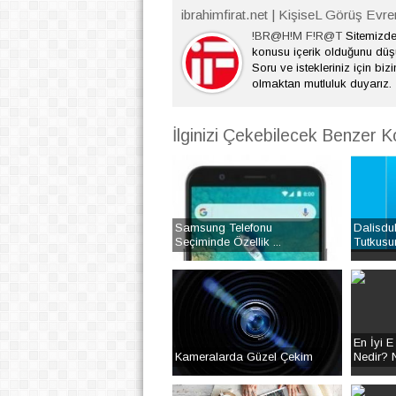
ibrahimfirat.net | KişiseL Görüş Evre
!BR@H!M F!R@T
Sitemizde 
konusu içerik olduğunu dü
Soru ve istekleriniz için bizi
olmaktan mutluluk duyarız.
İlginizi Çekebilecek Benzer K
Samsung Telefonu
Dalisduk
Seçiminde Özellik ...
Tutkusu
En İyi E
Kameralarda Güzel Çekim
Nedir? N