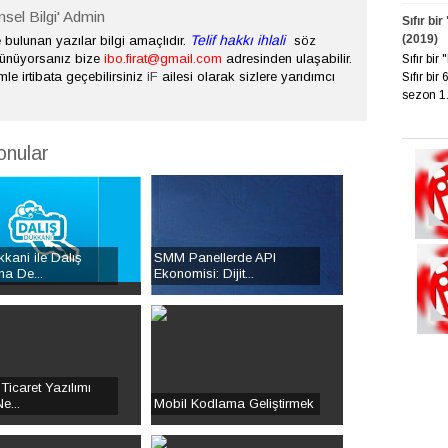
nsel Bilgi' Admin
Sıfır bi
(2019)
Telif hakkı ihlali
bulunan yazılar bilgi amaçlıdır.
söz
şünüyorsanız bize
ibo.firat@gmail.com
adresinden ulaşabilir.
Sıfır bi
mle irtibata geçebilirsiniz
iF
ailesi olarak sizlere yarıdımcı
Sıfır bir
sezon 1. 
onular
kani ile Dalış
SMM Panellerde API
na De...
Ekonomisi: Dijit...
 Ticaret Yazılımı
e...
Mobil Kodlama Geliştirmek