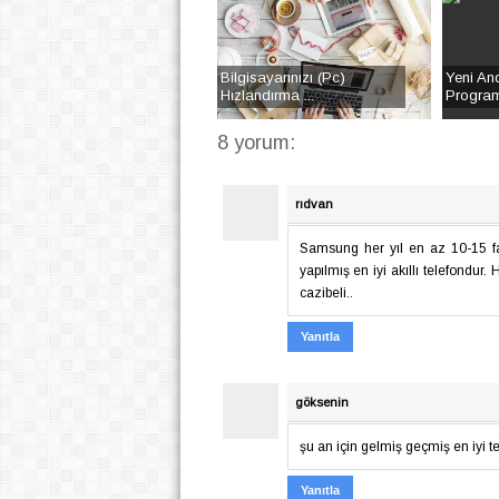
Bilgisayarınızı (Pc)
Yeni An
Hızlandırma ...
Programı
8 yorum:
rıdvan
Samsung her yıl en az 10-15 far
yapılmış en iyi akıllı telefondur
cazibeli..
Yanıtla
göksenin
şu an için gelmiş geçmiş en iyi t
Yanıtla