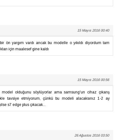
15 Mayıs 2016 00:40
bir ön yargım vardı ancak bu modelle o yıkıldı diyordum tam
ıkları için maalesef gine kaldı
15 Mayıs 2016 00:56
ş model olduğunu söylüyorlar ama samsung'un cihaz çıkarış
nlikle tavsiye etmiyorum, çünkü bu modeli alacaksınız 1-2 ay
lse s7 edge plus çıkacak...
26 Ağustos 2016 03:50