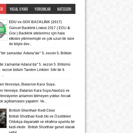
ER
YASAL UYARI
YORUMLAR
KATEGORI
EDU ve GOV BACKLİNK (2017)
Güncel Backlink Listesi 2017 ( EDU &
Gov ) Backlink sitelerimiz için hala
etkisini yitirmemiştir ve çok uzun bir süre
de böyle dev...
r "bir zamanlar Adana'da" 5. sezon 5. Bölüm
r "bir zamanlar Adana'da" 5. sezon 5. Bölümü
 6. sezon bölüm Tanıtım Linkleri: Sıfır bir 6.
...
en Veresiye, Batarsın Kara Suya.
en Veresiye, Batarsın Kara Suya Atasözü ve
eresiyenin anlamını bilmeyen yoktur. Ancak
bir açıklamasını yapalım: Ve...
British Shorthair Kedi Cinsi
British Shorthair Kedi Irkı ve Özellikleri
Oldukça dayanaklı ve etrafına uyumlu bir
kedi ırkıdır. British Shorthair genel olarak
şehir ...