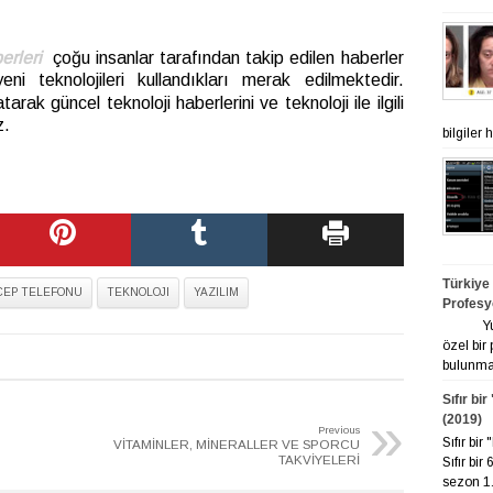
erleri
çoğu insanlar tarafından takip edilen haberler
ni teknolojileri kullandıkları merak edilmektedir.
tarak güncel teknoloji haberlerini ve teknoloji ile ilgili
z.
bilgiler
Türkiye
CEP TELEFONU
TEKNOLOJI
YAZILIM
Profesy
Yurt ge
özel bir
bulunmak
Sıfır bi
»
(2019)
Previous
Sıfır bi
VİTAMİNLER, MİNERALLER VE SPORCU
TAKVİYELERİ
Sıfır bir
sezon 1. 