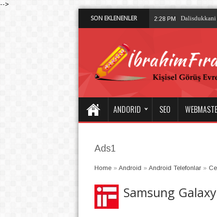
-->
SON EKLENENLER
Valorant
1:51 PM
ANDORID
SEO
WEBMAST
Ads1
Home
»
Android
»
Android Telefonlar
»
Ce
Samsung Galaxy