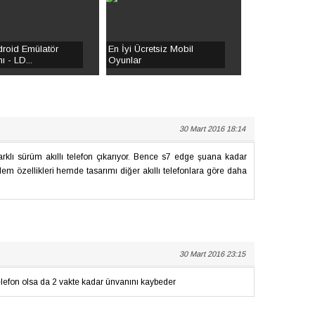
droid Emülatör
En İyi Ücretsiz Mobil
 - LD...
Oyunlar
30 Mart 2016 18:14
klı sürüm akıllı telefon çıkarıyor. Bence s7 edge şuana kadar
. Hem özellikleri hemde tasarımı diğer akıllı telefonlara göre daha
30 Mart 2016 23:15
elefon olsa da 2 vakte kadar ünvanını kaybeder