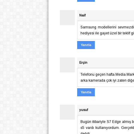
Naif
Samsung modellerini sevmezdim.
hediyesi ile gayet üzel bir teklif g
Yanıtla
Erçin
Telefonu geçen hafta Media Markt
arka kamerada çok iyi zaten diğ
Yanıtla
yusuf
Bugün itibariyle S7 Edge almış b
s5 vardı kullanıyordum. Gerçekt
değdi..