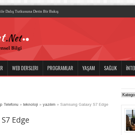
ER
WEB DERSLERI
PROGRAMLAR
YAŞAM
SAĞLIK
İNTE
p Telefonu
»
teknoloji
»
yazılım
»
Samsung Galaxy S7 Edge
 S7 Edge