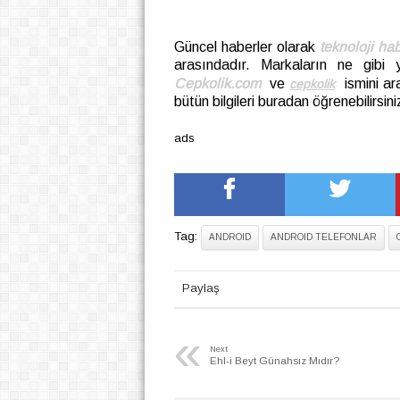
Güncel haberler olarak
teknoloji hab
arasındadır. Markaların ne gibi ye
Cepkolik.com
ve
ismini ara
cepkolik
bütün bilgileri buradan öğrenebilirsini
ads
Tag:
ANDROID
ANDROID TELEFONLAR
Paylaş
«
Next
Ehl-i Beyt Günahsız Mıdır?