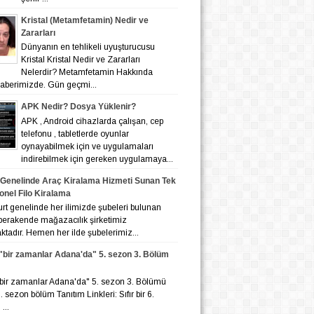
Kristal (Metamfetamin) Nedir ve
Zararları
Dünyanın en tehlikeli uyuşturucusu
Kristal Kristal Nedir ve Zararları
Nelerdir? Metamfetamin Hakkında
 haberimizde. Gün geçmi...
APK Nedir? Dosya Yüklenir?
APK , Android cihazlarda çalışan, cep
telefonu , tabletlerde oyunlar
oynayabilmek için ve uygulamaları
indirebilmek için gereken uygulamaya...
 Genelinde Araç Kiralama Hizmeti Sunan Tek
onel Filo Kiralama
nelinde her ilimizde şubeleri bulunan
 perakende mağazacılık şirketimiz
tadır. Hemen her ilde şubelerimiz...
r "bir zamanlar Adana'da" 5. sezon 3. Bölüm
r "bir zamanlar Adana'da" 5. sezon 3. Bölümü
 6. sezon bölüm Tanıtım Linkleri: Sıfır bir 6.
...