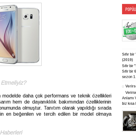
POPÜL
Sıfır bi
(2019)
Sıfır bi
Sıfır bir
sezon 1. 
Etmeliyiz?
Verirs
Verirs
ken modelde daha çok performans ve teknik özellikleri
Anlamı V
sarım hem de dayanıklılık bakımından özelliklerinin
biz kısa 
 konumunda olmuştur. Tanıtım olarak yapıldığı sırada
 için en beğenilen ve tercih edilen bir model olmaya
Haberleri