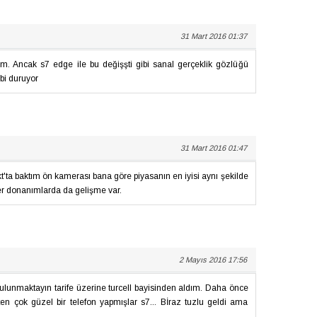
31 Mart 2016 01:37
 Ancak s7 edge ile bu değişşti gibi sanal gerçeklik gözlüğü
ibi duruyor
31 Mart 2016 01:47
'ta baktım ön kamerası bana göre piyasanın en iyisi aynı şekilde
er donanımlarda da gelişme var.
2 Mayıs 2016 17:56
ulunmaktayın tarife üzerine turcell bayisinden aldım. Daha önce
en çok güzel bir telefon yapmışlar s7... Bİraz tuzlu geldi ama