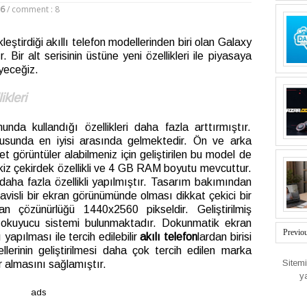
16
/
comment : 8
tirdiği akıllı telefon modellerinden biri olan Galaxy
Bir alt serisinin üstüne yeni özellikleri ile piyasaya
eyeceğiz.
kleri
nda kullandığı özellikleri daha fazla arttırmıştır.
onusunda en iyisi arasında gelmektedir. Ön ve arka
 görüntüler alabilmeniz için geliştirilen bu model de
ekiz çekirdek özellikli ve 4 GB RAM boyutu mevcuttur.
 daha fazla özellikli yapılmıştır. Tasarım bakımından
kavisli bir ekran görünümünde olması dikkat çekici bir
n çözünürlüğü 1440x2560 pikseldir. Geliştirilmiş
ak okuyucu sistemi bulunmaktadır. Dokunmatik ekran
Previo
yapılması ile tercih edilebilir
akılı telefon
lardan birisi
erinin geliştirilmesi daha çok tercih edilen marka
Sitem
r almasını sağlamıştır.
y
ads