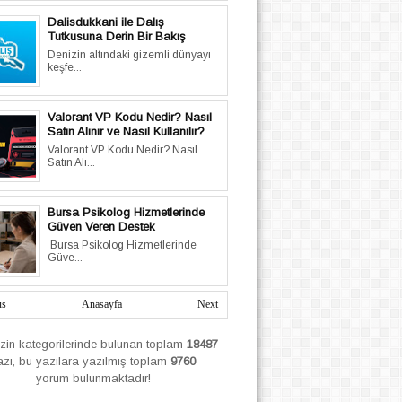
Dalisdukkani ile Dalış
Tutkusuna Derin Bir Bakış
Denizin altındaki gizemli dünyayı
keşfe...
Valorant VP Kodu Nedir? Nasıl
Satın Alınır ve Nasıl Kullanılır?
Valorant VP Kodu Nedir? Nasıl
Satın Alı...
Bursa Psikolog Hizmetlerinde
Güven Veren Destek
Bursa Psikolog Hizmetlerinde
Güve...
us
Anasayfa
Next
izin
kategorilerinde bulunan toplam
18487
azı, bu yazılara yazılmış
toplam
9760
yorum bulunmaktadır!