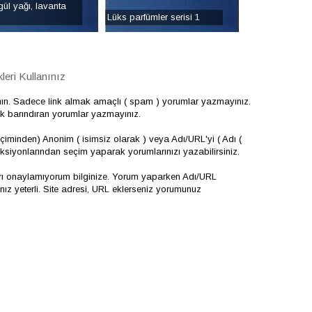
ül yağı, lavanta
Lüks parfümler serisi 1
eri Kullanınız
nın. Sadece link almak amaçlı ( spam ) yorumlar yazmayınız.
çerik barındıran yorumlar yazmayınız.
iminden) Anonim ( isimsiz olarak ) veya Adı/URL'yi ( Adı (
onksiyonlarından seçim yaparak yorumlarınızı yazabilirsiniz.
arı onaylamıyorum bilginize. Yorum yaparken Adı/URL
 yeterli. Site adresi, URL eklerseniz yorumunuz