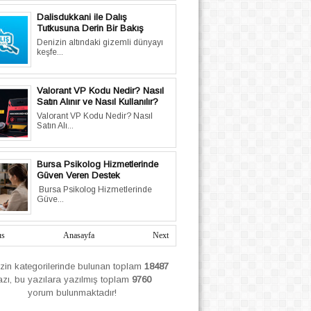
Dalisdukkani ile Dalış
Tutkusuna Derin Bir Bakış
Denizin altındaki gizemli dünyayı
keşfe...
Valorant VP Kodu Nedir? Nasıl
Satın Alınır ve Nasıl Kullanılır?
Valorant VP Kodu Nedir? Nasıl
Satın Alı...
Bursa Psikolog Hizmetlerinde
Güven Veren Destek
Bursa Psikolog Hizmetlerinde
Güve...
us
Anasayfa
Next
izin
kategorilerinde bulunan toplam
18487
azı, bu yazılara yazılmış
toplam
9760
yorum bulunmaktadır!