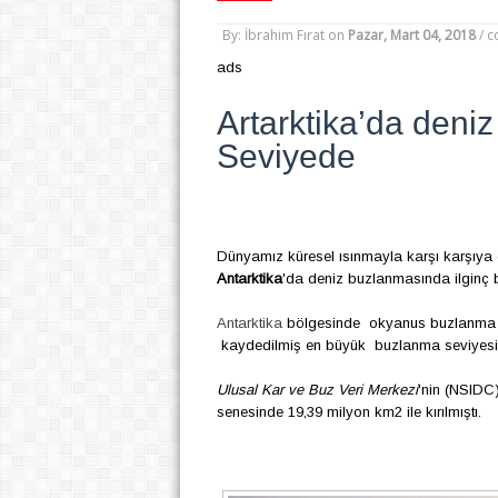
By: İbrahim Fırat
on
Pazar, Mart 04, 2018
/
c
ads
Artarktika’da deni
Seviyede
Dünyamız küresel ısınmayla karşı karşıya o
Antarktika
'da deniz buzlanmasında ilginç b
Antarktika
bölgesinde okyanus buzlanma ha
kaydedilmiş en büyük buzlanma seviyes
Ulusal Kar ve Buz Veri Merkezi
'nin (NSIDC
senesinde 19,39 milyon km2 ile kırılmıştı.