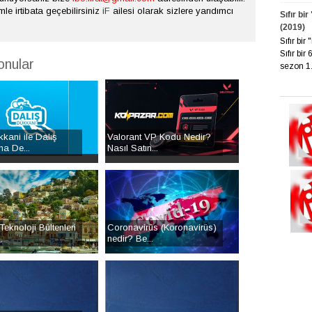
mle irtibata geçebilirsiniz
iF
ailesi olarak sizlere yarıdımcı
Sıfır bi
(2019)
Sıfır bi
Sıfır bir
onular
sezon 1. 
kani ile Dalış
Valorant VP Kodu Nedir?
na De...
Nasıl Satın...
eknoloji Bültenleri
Coronavirüs (Koronavirüs)
.
nedir? Be...