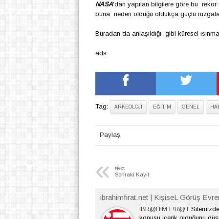
NASA
'dan yapılan bilgilere göre bu rekor 
buna neden olduğu oldukça güçlü rüzgala
Buradan da anlaşıldığı gibi küresel ısınman
ads
Tag:
ARKEOLOJI
EĞITIM
GENEL
HA
Paylaş
«
Next
Sonraki Kayıt
ibrahimfirat.net | KişiseL Görüş Evre
!BR@H!M F!R@T
Sitemizde 
konusu içerik olduğunu dü