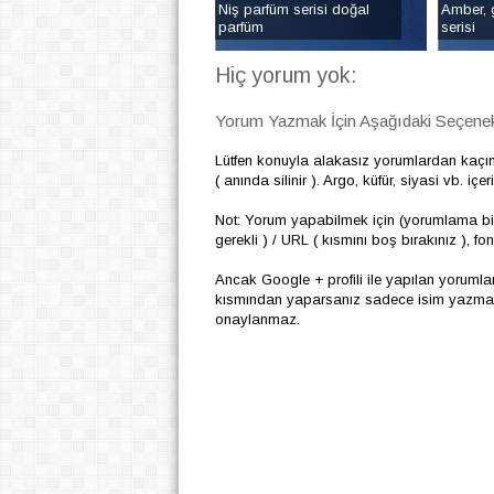
Niş parfüm serisi doğal
Amber, g
parfüm
serisi
Hiç yorum yok:
Yorum Yazmak İçin Aşağıdaki Seçenekl
Lütfen konuyla alakasız yorumlardan kaçı
( anında silinir ). Argo, küfür, siyasi vb. i
Not: Yorum yapabilmek için (yorumlama biç
gerekli ) / URL ( kısmını boş bırakınız ), f
Ancak Google + profili ile yapılan yoruml
kısmından yaparsanız sadece isim yazmanız
onaylanmaz.