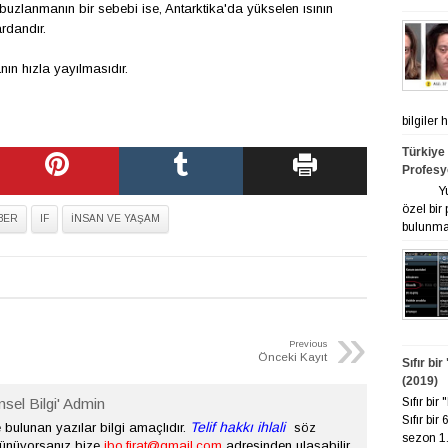
buzlanmanın bir sebebi ise, Antarktika'da yükselen ısının
rdandır.
ın hızla yayılmasıdır.
bilgiler
Türkiye
Profesy
Yurt ge
özel bir
BER
IF
İNSAN VE YAŞAM
bulunmak
»
Previous
Önceki Kayıt
Sıfır bi
(2019)
Sıfır bi
nsel Bilgi' Admin
Sıfır bir
Telif hakkı ihlali
bulunan yazılar bilgi amaçlıdır.
söz
sezon 1. 
şünüyorsanız bize
ibo.firat@gmail.com
adresinden ulaşabilir.