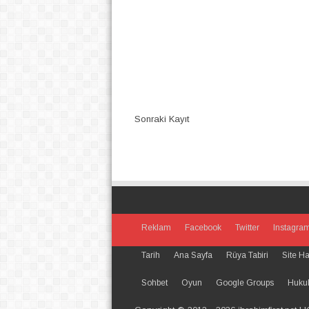
Sonraki Kayıt
Reklam
Facebook
Twitter
Instagra
Tarih
Ana Sayfa
Rüya Tabiri
Site Ha
Sohbet
Oyun
Google Groups
Hukuka