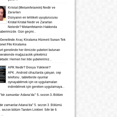
Kristal (Metamfetamin) Nedir ve
Zararları
Dünyanın en tehlikeli uyuşturucusu
Kristal Kristal Nedir ve Zararları
Nelerdir? Metamfetamin Hakkında
 haberimizde. Gün geçmi...
 Genelinde Araç Kiralama Hizmeti Sunan Tek
onel Filo Kiralama
nelinde her ilimizde şubeleri bulunan
 perakende mağazacılık şirketimiz
tadır. Hemen her ilde şubelerimiz...
APK Nedir? Dosya Yüklenir?
APK , Android cihazlarda çalışan, cep
telefonu , tabletlerde oyunlar
oynayabilmek için ve uygulamaları
indirebilmek için gereken uygulamaya...
r "bir zamanlar Adana'da" 5. sezon 3. Bölüm
r "bir zamanlar Adana'da" 5. sezon 3. Bölümü
 6. sezon bölüm Tanıtım Linkleri: Sıfır bir 6.
...