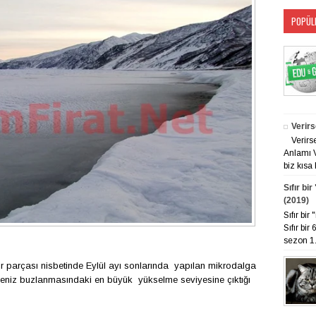
POPÜL
Verirs
Verirs
Anlamı V
biz kısa 
Sıfır bi
(2019)
Sıfır bi
Sıfır bir
sezon 1. 
 parçası nisbetinde Eylül ayı sonlarında yapılan mikrodalga
niz buzlanmasındaki en büyük yükselme seviyesine çıktığı