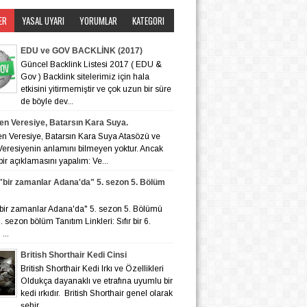
ER
YASAL UYARI
YORUMLAR
KATEGORI
EDU ve GOV BACKLİNK (2017)
Güncel Backlink Listesi 2017 ( EDU &
Gov ) Backlink sitelerimiz için hala
etkisini yitirmemiştir ve çok uzun bir süre
de böyle dev...
en Veresiye, Batarsın Kara Suya.
en Veresiye, Batarsın Kara Suya Atasözü ve
eresiyenin anlamını bilmeyen yoktur. Ancak
bir açıklamasını yapalım: Ve...
r "bir zamanlar Adana'da" 5. sezon 5. Bölüm
r "bir zamanlar Adana'da" 5. sezon 5. Bölümü
 6. sezon bölüm Tanıtım Linkleri: Sıfır bir 6.
...
British Shorthair Kedi Cinsi
British Shorthair Kedi Irkı ve Özellikleri
Oldukça dayanaklı ve etrafına uyumlu bir
kedi ırkıdır. British Shorthair genel olarak
şehir ...