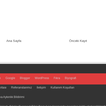
Ana Sayfa
Önceki Kayıt
m
Google
Blogger
WordPress
Fıkra
Biyografi
ritası
Referanslarımız
İletişim
Kullanım Koşulları
 Aykırılık Bildirimi