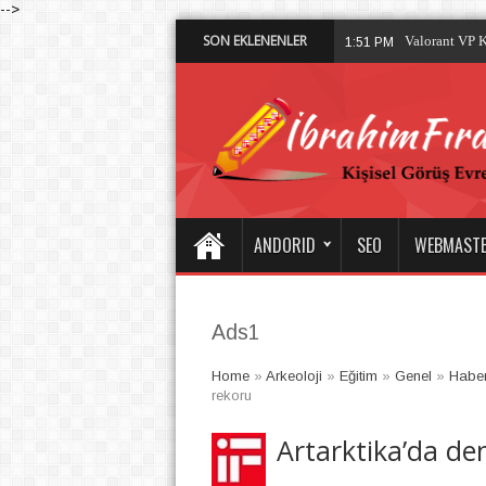
-->
SON EKLENENLER
Bursa Psiko
11:08 PM
ANDORID
SEO
WEBMAST
Ads1
Home
»
Arkeoloji
»
Eğitim
»
Genel
»
Habe
rekoru
Artarktika’da de