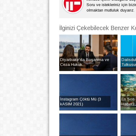
Soru ve istekleriniz için bizi
olmaktan mutluluk duyarız.
İlginizi Çekebilecek Benzer K
Diyarbakır’da Boşanma ve
Dalisduk
Ceza Hukuk...
Tutkusu
İnstagram Çöktü Mü (3
En Son T
kASIM 2021)
Haber3..