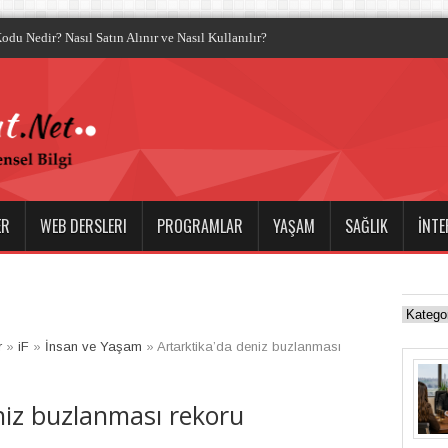
log
ER
WEB DERSLERI
PROGRAMLAR
YAŞAM
SAĞLIK
İNTE
r
»
iF
»
İnsan ve Yaşam
»
Artarktika’da deniz buzlanması
niz buzlanması rekoru