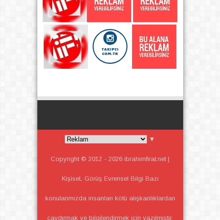
▼
Copyright © 2012 -
2026
ibrahimfirat.net |
KişiseL Görüş Evrensel Bilgi
Bazı
konularımızda insanları kötü alışkanlıklardan
çaydırmak ve bilgilendirmek için yazılmıştır.