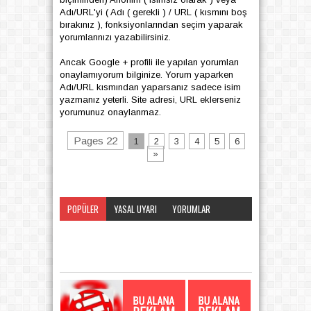
Adı/URL'yi ( Adı ( gerekli ) / URL ( kısmını boş
bırakınız ), fonksiyonlarından seçim yaparak
yorumlarınızı yazabilirsiniz.
Ancak Google + profili ile yapılan yorumları
onaylamıyorum bilginize. Yorum yaparken
Adı/URL kısmından yaparsanız sadece isim
yazmanız yeterli. Site adresi, URL eklerseniz
yorumunuz onaylanmaz.
Pages 22
1
2
3
4
5
6
»
POPÜLER
YASAL UYARI
YORUMLAR
KATEGORI