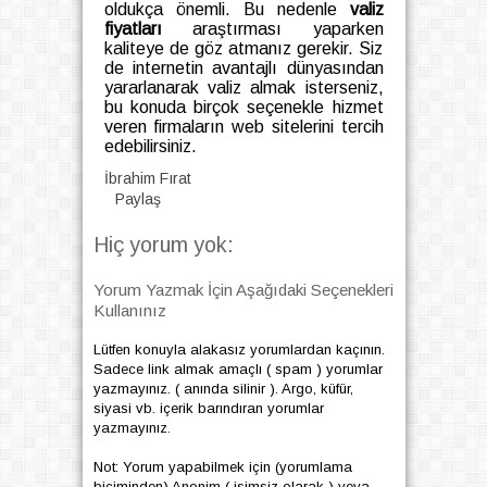
oldukça önemli. Bu nedenle
valiz
fiyatları
araştırması yaparken
kaliteye de göz atmanız gerekir. Siz
de internetin avantajlı dünyasından
yararlanarak valiz almak isterseniz,
bu konuda birçok seçenekle hizmet
veren firmaların web sitelerini tercih
edebilirsiniz.
İbrahim Fırat
Paylaş
Hiç yorum yok:
Yorum Yazmak İçin Aşağıdaki Seçenekleri
Kullanınız
Lütfen konuyla alakasız yorumlardan kaçının.
Sadece link almak amaçlı ( spam ) yorumlar
yazmayınız. ( anında silinir ). Argo, küfür,
siyasi vb. içerik barındıran yorumlar
yazmayınız.
Not: Yorum yapabilmek için (yorumlama
biçiminden) Anonim ( isimsiz olarak ) veya