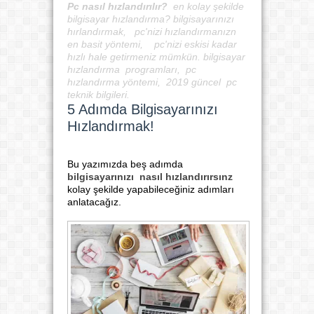
Pc nasıl hızlandırılır?
en kolay şekilde
bilgisayar hızlandırma? bilgisayarınızı
hırlandırmak, pc'nizi hızlandırmanızn
en basit yöntemi, pc'nizi eskisi kadar
hızlı hale getirmeniz mümkün. bilgisayar
hızlandırma programları, pc
hızlandırma yöntemi, 2019 güncel pc
teknik bilgileri.
5 Adımda Bilgisayarınızı
Hızlandırmak!
Bu yazımızda beş adımda
bilgisayarınızı nasıl hızlandırırsınz
kolay şekilde yapabileceğiniz adımları
anlatacağız.