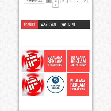
Pages 22
1
2
3
4
5
6
»
POPÜLER
YASAL UYARI
YORUMLAR
KATEGORI