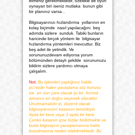
etmeniz gerekmektedir, özellikle de oyun
oynayan biri iseniz mutlaka bunun gibi
bir planınız varsa...
Bilgisayarınızı hızlandırma yollarının en
kolay biçimde nasıl yapılacağını beş
adımda sizlere sunduk. Tabiki bunların
haricinde birçok yöntem ile bilgisayar
hızlandırma yöntemleri mevcuttur. Biz
beş adet ile yetindik. Ve
sorununuzdevam ediyorsa yorum
bölümünden detaylı şekilde sorununuzu
bildirin sizlere yardımcı olmaya
çalışalım.
Not
:
Bu işlemleri yaptığınız halde
pc'nizde halen yavaşlama söz konusu
ise en son çare olarak iyi bir format
atmanız en doğru seçenek olacaktır.
Unutmamalıdır ki, düzenli olarak
bilgisayarınızın kasasını temizleyin.
Ayda bir kere veya 3 ayda bir kere.
Çünkü kasanın içne tozlar biriktmekte ve
buda bilgisayrın yavaşlamasına hatta
bozulmasına neden olabilmektedir. Bu