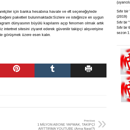
(uyarıcı
Sıfır bi
ret
ç
iler i
ç
in banka hesabına havale ve eft se
ç
eneğiylede
(2019)
 beğeni paketleri bulunmaktadır.Sizlere ve isteğinize en uygun
Sıfır bi
tagram d
ü
nyasının b
ü
y
ü
l
ü
kapılarını a
ç
ıp fenomen olmak artık
Sıfır bir
 intertnet sitesini ziyaret ederek g
ü
venilir takip
ç
i alışverişine
sezon 1. 
te g
ö
r
ü
şmek
ü
zere esen kalın.
»
Previous
1 MİLYON ABONE YAPMAK, TAKİPÇİ
ARTTIRMA YOUTUBE (Ama Nasıl?)