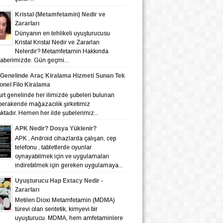
Kristal (Metamfetamin) Nedir ve
Zararları
Dünyanın en tehlikeli uyuşturucusu
Kristal Kristal Nedir ve Zararları
Nelerdir? Metamfetamin Hakkında
 haberimizde. Gün geçmi...
 Genelinde Araç Kiralama Hizmeti Sunan Tek
onel Filo Kiralama
nelinde her ilimizde şubeleri bulunan
 perakende mağazacılık şirketimiz
tadır. Hemen her ilde şubelerimiz...
APK Nedir? Dosya Yüklenir?
APK , Android cihazlarda çalışan, cep
telefonu , tabletlerde oyunlar
oynayabilmek için ve uygulamaları
indirebilmek için gereken uygulamaya...
Uyuşturucu Hap Extacy Nedir -
Zararları
Metilen Dioxi Metamfetamin (MDMA)
türevi olan sentetik, kimyevi bir
uyuşturucu. MDMA, hem amfetaminlere