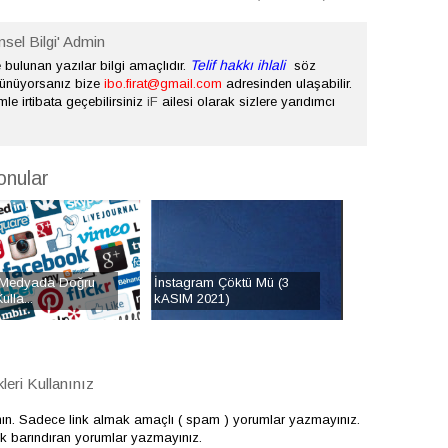
nsel Bilgi' Admin
Telif hakkı ihlali
bulunan yazılar bilgi amaçlıdır.
söz
şünüyorsanız bize
ibo.firat@gmail.com
adresinden ulaşabilir.
mle irtibata geçebilirsiniz
iF
ailesi olarak sizlere yarıdımcı
onular
Medyada Doğru
İnstagram Çöktü Mü (3
ulla...
kASIM 2021)
eri Kullanınız
nın. Sadece link almak amaçlı ( spam ) yorumlar yazmayınız.
çerik barındıran yorumlar yazmayınız.