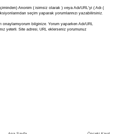
iminden) Anonim ( isimsiz olarak ) veya Adı/URL'yi ( Adı (
onksiyonlarından seçim yaparak yorumlarınızı yazabilirsiniz.
arı onaylamıyorum bilginize. Yorum yaparken Adı/URL
 yeterli. Site adresi, URL eklerseniz yorumunuz
Ana Sayfa
Önceki Kayıt