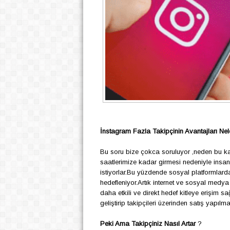
İnstagram Fazla Takip
ç
inin Avantajları Nel
Bu soru bize
ç
okca soruluyor ,neden bu 
saatlerimize kadar girmesi nedeniyle insan
istiyorlar.Bu y
ü
zdende sosyal platformlard
hedefleniyor.Artık internet ve sosyal medya
daha etkili ve direkt hedef kitleye erişim s
geliştirip takip
ç
ileri
ü
zerinden satış yapılmas
Peki Ama Takip
ç
iniz Nasıl Artar
?