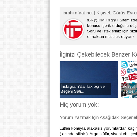
ibrahimfirat.net | KişiseL Görüş Evre
!BR@H!M F!R@T
Sitemizde 
konusu içerik olduğunu dü
Soru ve istekleriniz için bizi
olmaktan mutluluk duyarız.
İlginizi Çekebilecek Benzer K
İnstagram’da Takipçi ve
Sosyal 
Beğeni Satı...
Görsel K
Hiç yorum yok:
Yorum Yazmak İçin Aşağıdaki Seçenekl
Lütfen konuyla alakasız yorumlardan kaçı
( anında silinir ). Argo, küfür, siyasi vb. i