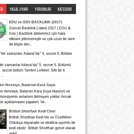
ER
YASAL UYARI
YORUMLAR
KATEGORI
EDU ve GOV BACKLİNK (2017)
Güncel Backlink Listesi 2017 ( EDU &
Gov ) Backlink sitelerimiz için hala
etkisini yitirmemiştir ve çok uzun bir süre
de böyle dev...
r "bir zamanlar Adana'da" 5. sezon 5. Bölüm
r "bir zamanlar Adana'da" 5. sezon 5. Bölümü
 6. sezon bölüm Tanıtım Linkleri: Sıfır bir 6.
...
en Veresiye, Batarsın Kara Suya.
en Veresiye, Batarsın Kara Suya Atasözü ve
eresiyenin anlamını bilmeyen yoktur. Ancak
bir açıklamasını yapalım: Ve...
British Shorthair Kedi Cinsi
British Shorthair Kedi Irkı ve Özellikleri
Oldukça dayanaklı ve etrafına uyumlu bir
kedi ırkıdır. British Shorthair genel olarak
şehir ...