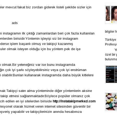
ler mevcut fakat biz zordan giderek listeli şekilde sizler i
ç
in
ads
bilgiler
i instagramın ilk
ç
ıktığı zamanlardan beri
ç
ok fazla kullanılan
emlerden birisidir.Y
ö
ntemin işleyişi siz bir instagram
Türkiye
 ederse işlem başarılı olmuş ve takip
ç
i kazanmış
Profesy
uler olmak isteyen olduğu i
ç
in bu y
ö
ntem pek de işe
Yurt ge
özel bir
bulunmak
ı olmak.Bir yeteneğiniz var ise bunu instagramda
ğin
ç
ok iyi şarkı s
ö
yleyebilirsiniz veya
ç
ok iyi enstr
ü
man
i olabilir.Bunları kullanarak instagramda daha b
ü
y
ü
k kitlelere
lmak:Takip
ç
i satın alma y
ö
nteminde diğer y
ö
ntemlerin aksine
ri takip etmesi sağlanmaktadır.B
ö
ylece pop
ü
ler olmanız
ç
ok
rcih edilen en iyi sitelerden biriside
http://instatakipmerkezi.com
esyonel olarak hizmet veren internet sitesinden g
ü
venilir bir
lışveriş yapabilir ve takip
ç
ilerinizin anında hesabınıza