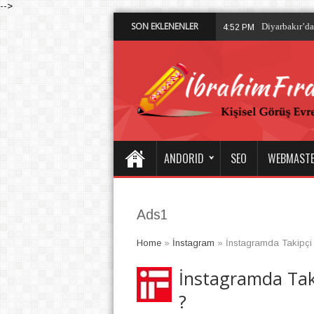
-->
SON EKLENENLER
Dalisdukkani 
2:28 PM
ANDORID
SEO
WEBMAST
Ads1
Home
»
İnstagram
»
İnstagramda Takipçi A
İnstagramda Taki
?