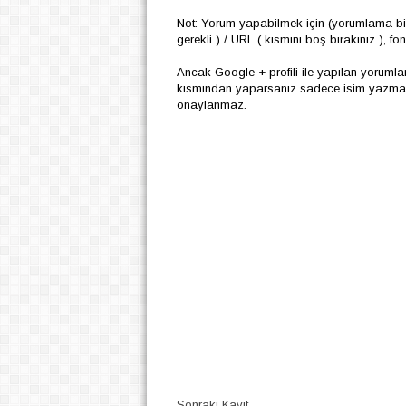
Not: Yorum yapabilmek için (yorumlama biç
gerekli ) / URL ( kısmını boş bırakınız ), f
Ancak Google + profili ile yapılan yoruml
kısmından yaparsanız sadece isim yazmanız
onaylanmaz.
Sonraki Kayıt