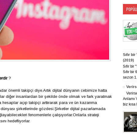
POPÜL
Sıfır bi
(2019)
Sıfır bi
Sıfır bir
sezon 1. 
erdir
?
Verirs
kadar
ö
nemli takip
ç
i diye.Artık dijital d
ü
nyanın cebimize hatta
Verirs
lar diğer insanlardan bir şekilde
ö
nde olmak ve fark yaratmak
Anlamı V
a hesaplar a
ç
ıp takip
ç
i arttırarak para ve
ü
n kazanma
biz kısa 
 d
ü
nyası şirketlerinde g
ö
zdesi.Şirketler dijital pazarlamada
ağlayabilecekleri fenomenlerle
ç
alışıyorlar.Onlarla strateji
ını hedefliyorlar.