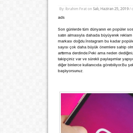
By: İbrahim Fırat
on
Salı, Haziran 25, 2019
/
ads
Son g
ü
nlerde t
ü
m d
ü
nyanın en pop
ü
ler so
satın almasıyla dahada b
ü
y
ü
yerek reklam a
markası doğdu.İnstagram bu kadar pop
ü
l
sayısı
ç
ok daha b
ü
y
ü
k
ö
nemlere sahip ol
arttırma derdinde.Peki ama neden dediğiniz
takip
ç
iniz var ve s
ü
rekli paylaşımlar yapıy
diğer binlerce kullanıcıda g
ö
rebiliyor.Bu şe
başlıyorsunuz.