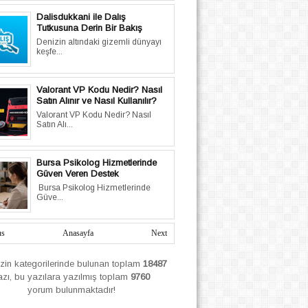
Dalisdukkani ile Dalış
Tutkusuna Derin Bir Bakış
Denizin altındaki gizemli dünyayı
keşfe...
Valorant VP Kodu Nedir? Nasıl
Satın Alınır ve Nasıl Kullanılır?
Valorant VP Kodu Nedir? Nasıl
Satın Alı...
Bursa Psikolog Hizmetlerinde
Güven Veren Destek
Bursa Psikolog Hizmetlerinde
Güve...
us
Anasayfa
Next
izin
kategorilerinde bulunan toplam
18487
azı, bu yazılara yazılmış
toplam
9760
yorum bulunmaktadır!