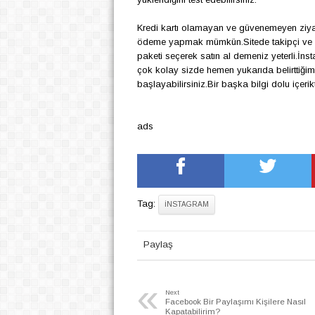
Kredi kartı olamayan ve g
ü
venemeyen ziya
ö
deme yapmak m
ü
mk
ü
n.Sitede takip
ç
i ve
paketi se
ç
erek satın al demeniz yeterli.İns
ç
ok kolay sizde hemen yukarıda belirttiğimiz
başlayabilirsiniz.Bir başka bilgi dolu i
ç
erik
ads
Tag:
İNSTAGRAM
Paylaş
«
Next
Facebook Bir Paylaşımı Kişilere Nasıl
Kapatabilirim?