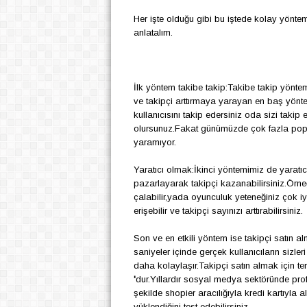
Her işte olduğu gibi bu iştede kolay y
ö
ntem
anlatalım.
İlk y
ö
ntem takibe takip:Takibe takip y
ö
ntem
ve takip
ç
i arttırmaya yarayan en baş y
ö
nt
kullanıcısını takip edersiniz oda sizi takip
olursunuz.Fakat g
ü
n
ü
m
ü
zde
ç
ok fazla pop
yaramıyor.
Yaratıcı olmak:İkinci y
ö
ntemimiz de yaratıc
pazarlayarak takip
ç
i kazanabilirsiniz.
Ö
rne
ç
alabilir,yada oyunculuk yeteneğiniz
ç
ok iy
erişebilir ve takip
ç
i sayınızı arttırabilirsiniz.
Son ve en etkili y
ö
ntem ise takip
ç
i satın a
saniyeler i
ç
inde ger
ç
ek kullanıcıların sizle
daha kolaylaşır.Takip
ç
i satın almak i
ç
in te
'
dur.Yıllardır sosyal medya sekt
ö
r
ü
nde prof
şekilde shopier aracılığıyla kredi kartıyla a
y
ü
klendiğini test edebilirsiniz.