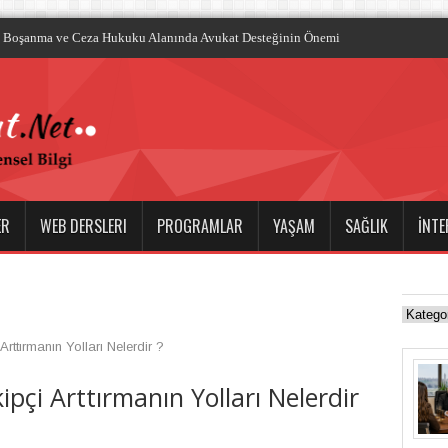
ile Dalış T
ER
WEB DERSLERI
PROGRAMLAR
YAŞAM
SAĞLIK
İNTE
rttırmanın Yolları Nelerdir ?
pçi Arttırmanın Yolları Nelerdir