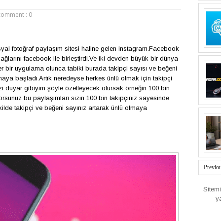
comment : 0
syal fotoğraf paylaşım sitesi haline gelen instagram.Facebook
ğlarını facebook ile birleştirdi.Ve iki devden b
ü
y
ü
k bir d
ü
nya
er bir uygulama olunca tabiki burada takip
ç
i sayısı ve beğeni
maya başladı.Artık neredeyse herkes
ü
nl
ü
olmak i
ç
in takip
ç
i
i duyar gibiyim ş
ö
yle
ö
zetleyecek olursak
ö
rneğin 100 bin
orsunuz bu paylaşımları sizin 100 bin takip
ç
iniz sayesinde
kilde takip
ç
i ve beğeni sayınız artarak
ü
nl
ü
olmaya
Previo
Sitem
y