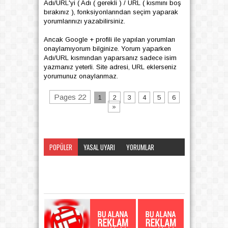
Adı/URL'yi ( Adı ( gerekli ) / URL ( kısmını boş
bırakınız ), fonksiyonlarından seçim yaparak
yorumlarınızı yazabilirsiniz.
Ancak Google + profili ile yapılan yorumları
onaylamıyorum bilginize. Yorum yaparken
Adı/URL kısmından yaparsanız sadece isim
yazmanız yeterli. Site adresi, URL eklerseniz
yorumunuz onaylanmaz.
Pages 22
1
2
3
4
5
6
»
POPÜLER
YASAL UYARI
YORUMLAR
KATEGORI