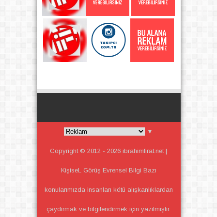
▼
Copyright © 2012 -
2026
ibrahimfirat.net |
KişiseL Görüş Evrensel Bilgi
Bazı
konularımızda insanları kötü alışkanlıklardan
çaydırmak ve bilgilendirmek için yazılmıştır.