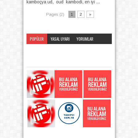
kamboçya ud, oud kambodi, en iyi ...
Pages (2)
1
2
»
POPÜLER
YASAL UYARI
YORUMLAR
KATEGORI