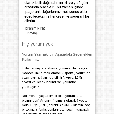
olarak belli değil tahmini 4 ve ya 5 gün
arasında olacaktır bu zaman içinde
pagerank değerleriniz net sonuç elde
edebileceksiniz herkeze iyi pageranklar
dilerim
İbrahim Fırat
Paylaş
Hiç yorum yok:
Yorum Yazmak İçin Aşağıdaki Seçenekleri
Kullanınız
Lütfen konuyla alakasız yorumlardan kaçının.
Sadece link almak amaçlı ( spam ) yorumlar
yazmayınız. ( anında silinir ). Argo, küfür,
siyasi vb. içerik barındıran yorumlar
yazmayınız.
Not: Yorum yapabilmek için (yorumlama
biçiminden) Anonim ( isimsiz olarak ) veya
Adı/URL'yi ( Adı ( gerekli ) / URL ( kısmını boş
bırakınız ), fonksiyonlarından seçim yaparak