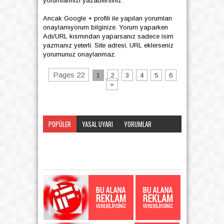
yorumlarınızı yazabilirsiniz.
Ancak Google + profili ile yapılan yorumları
onaylamıyorum bilginize. Yorum yaparken
Adı/URL kısmından yaparsanız sadece isim
yazmanız yeterli. Site adresi, URL eklerseniz
yorumunuz onaylanmaz.
Pages 22
1
2
3
4
5
6
»
POPÜLER
YASAL UYARI
YORUMLAR
KATEGORI