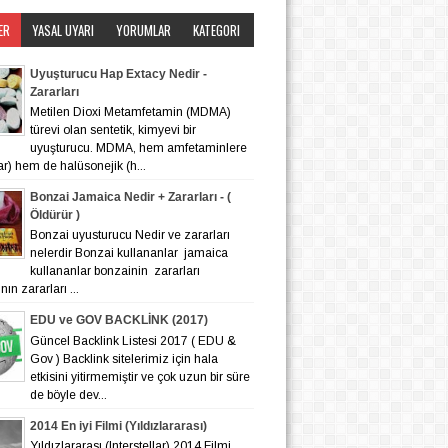
ER
YASAL UYARI
YORUMLAR
KATEGORI
Uyuşturucu Hap Extacy Nedir -
Zararları
Metilen Dioxi Metamfetamin (MDMA)
türevi olan sentetik, kimyevi bir
uyuşturucu. MDMA, hem amfetaminlere
lar) hem de halüsonejik (h...
Bonzai Jamaica Nedir + Zararları - (
Öldürür )
Bonzai uyusturucu Nedir ve zararları
nelerdir Bonzai kullananlar jamaica
kullananlar bonzainin zararları
ın zararları ...
EDU ve GOV BACKLİNK (2017)
Güncel Backlink Listesi 2017 ( EDU &
Gov ) Backlink sitelerimiz için hala
etkisini yitirmemiştir ve çok uzun bir süre
de böyle dev...
2014 En iyi Filmi (Yıldızlararası)
Yıldızlararası (Interstellar) 2014 Filmi