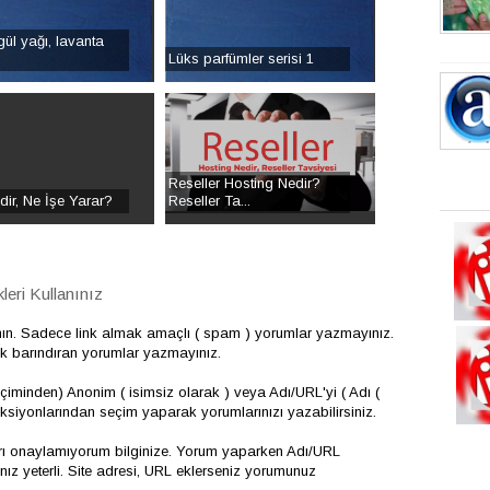
ül yağı, lavanta
Lüks parfümler serisi 1
Reseller Hosting Nedir?
ir, Ne İşe Yarar?
Reseller Ta...
eri Kullanınız
nın. Sadece link almak amaçlı ( spam ) yorumlar yazmayınız.
çerik barındıran yorumlar yazmayınız.
iminden) Anonim ( isimsiz olarak ) veya Adı/URL'yi ( Adı (
onksiyonlarından seçim yaparak yorumlarınızı yazabilirsiniz.
arı onaylamıyorum bilginize. Yorum yaparken Adı/URL
 yeterli. Site adresi, URL eklerseniz yorumunuz