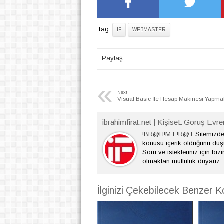
Tag:
IF
WEBMASTER
Paylaş
«
Next
Visual Basic İle Hesap Makinesi Yapma
ibrahimfirat.net | KişiseL Görüş Evre
!BR@H!M F!R@T
Sitemizde 
konusu içerik olduğunu dü
Soru ve istekleriniz için bizi
olmaktan mutluluk duyarız.
İlginizi Çekebilecek Benzer K