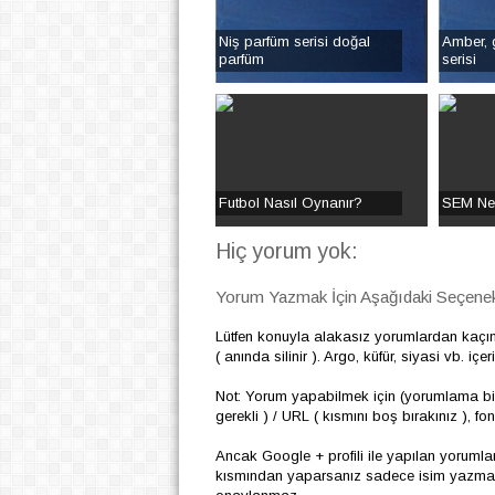
Niş parfüm serisi doğal
Amber, g
parfüm
serisi
Futbol Nasıl Oynanır?
SEM Ned
Hiç yorum yok:
Yorum Yazmak İçin Aşağıdaki Seçenekl
Lütfen konuyla alakasız yorumlardan kaçı
( anında silinir ). Argo, küfür, siyasi vb. i
Not: Yorum yapabilmek için (yorumlama biç
gerekli ) / URL ( kısmını boş bırakınız ), f
Ancak Google + profili ile yapılan yoruml
kısmından yaparsanız sadece isim yazmanız