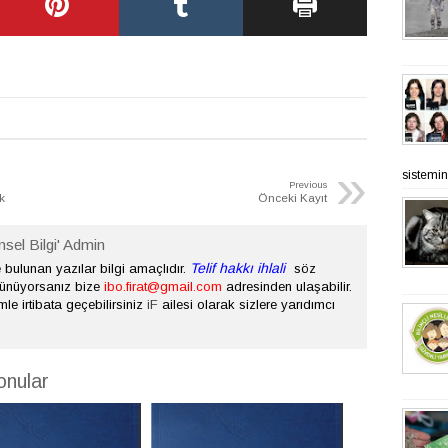
»
sistemine
Previous
k
Önceki Kayıt
nsel Bilgi' Admin
Telif hakkı ihlali
bulunan yazılar bilgi amaçlıdır.
söz
şünüyorsanız bize
ibo.firat@gmail.com
adresinden ulaşabilir.
mle irtibata geçebilirsiniz
iF
ailesi olarak sizlere yarıdımcı
onular