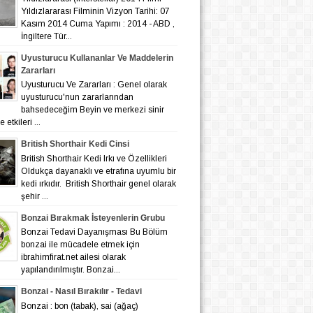
Yıldızlararası Filminin Vizyon Tarihi: 07
Kasım 2014 Cuma Yapımı : 2014 - ABD ,
İngiltere Tür...
Uyusturucu Kullananlar Ve Maddelerin
Zararları
Uyusturucu Ve Zararları : Genel olarak
uyusturucu'nun zararlarından
bahsedeceğim Beyin ve merkezi sinir
 etkileri ...
British Shorthair Kedi Cinsi
British Shorthair Kedi Irkı ve Özellikleri
Oldukça dayanaklı ve etrafına uyumlu bir
kedi ırkıdır. British Shorthair genel olarak
şehir ...
Bonzai Bırakmak İsteyenlerin Grubu
Bonzai Tedavi Dayanışması Bu Bölüm
bonzai ile mücadele etmek için
ibrahimfirat.net ailesi olarak
yapılandırılmıştır. Bonzai...
Bonzai - Nasıl Bırakılır - Tedavi
Bonzai : bon (tabak), sai (ağaç)