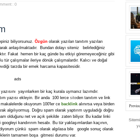
mment : 0
ım
piniz biliyorsunuz.
Özgün
olarak yazılan tanıtım yazıları
ak anlaşılmaktadır. Bundan dolayı siteniz belirlediğiniz
ktır. Fakat hemen bir kaç günde bu etkiyi göremeyeceğiniz gibi
tür çalışmalar ileriye dönük çalışmalardır. Kalıcı ve doğal
evdiği tarzda bir emek harcama kapasitesidir.
ads
 yazısını yayınlarken bir kaç kurala uymanız lazımdır.
tım yazısı ekleyin. Bir anda 100 lerce
site
den tanıtım ve link
 makalelerde okuyorum 100'ler ce
backlink
alınırsa veya birden
Previo
rak algılıyormuş. Doğru spam olarak yaptırım uyguladığı doğru
 olduğunu net ve açık şekilde zaten biliyor. Bu kadar linki
Sitem
lki googleyi kandırırım hesabı. Bu tür yaklaşımlardan kaçının,
y
k diyorum çünkü spam olarak algılasa bile google sonuç olarak
eklerin tamamen boşa gitmesi durumu var.