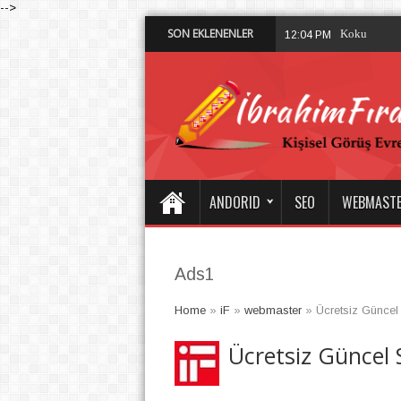
-->
SON EKLENENLER
Diyarbakır’da
4:52 PM
ANDORID
SEO
WEBMAST
Ads1
Home
»
iF
»
webmaster
»
Ücretsiz Güncel 
Ücretsiz Güncel S