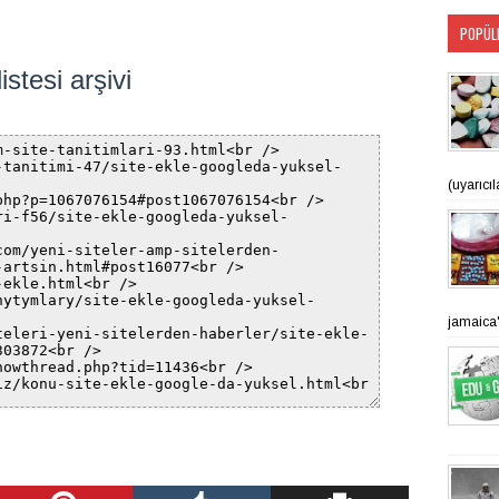
POPÜL
stesi arşivi
(uyarıcı
jamaica'n