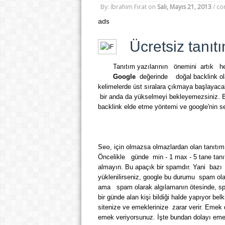
By: İbrahim Fırat
on
Salı, Mayıs 21, 2013
/
co
ads
Ücretsiz tanıt
Tanıtım yazılarının önemini artık he
Google
değerinde doğal backlink olar
kelimelerde üst sıralara çıkmaya başlayaca
bir anda da yükselmeyi bekleyemezsiniz. Bu 
backlink elde etme yöntemi ve google'nin s
Seo
, için olmazsa olmazlardan olan tanıtım
Öncelikle günde min - 1 max - 5 tane tanı
almayın. Bu apaçık bir spamdır. Yani bazı
yüklenilirseniz, google bu durumu spam ola
ama spam olarak algılamanın ötesinde, spam
bir günde alan kişi bildiği halde yapıyor be
sitenize ve emeklerinize zarar verir. Eme
emek veriyorsunuz. İşte bundan dolayı em