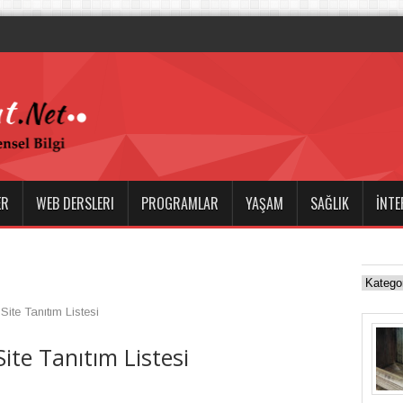
ER
WEB DERSLERI
PROGRAMLAR
YAŞAM
SAĞLIK
İNTE
Site Tanıtım Listesi
ite Tanıtım Listesi