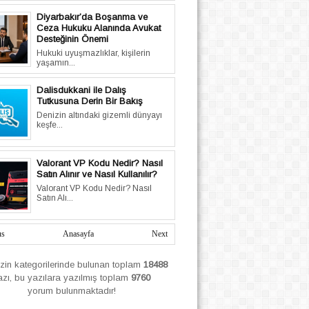
Diyarbakır’da Boşanma ve
Ceza Hukuku Alanında Avukat
Desteğinin Önemi
Hukuki uyuşmazlıklar, kişilerin
yaşamın...
Dalisdukkani ile Dalış
Tutkusuna Derin Bir Bakış
Denizin altındaki gizemli dünyayı
keşfe...
Valorant VP Kodu Nedir? Nasıl
Satın Alınır ve Nasıl Kullanılır?
Valorant VP Kodu Nedir? Nasıl
Satın Alı...
us
Anasayfa
Next
izin
kategorilerinde bulunan toplam
18488
azı, bu yazılara yazılmış
toplam
9760
yorum bulunmaktadır!