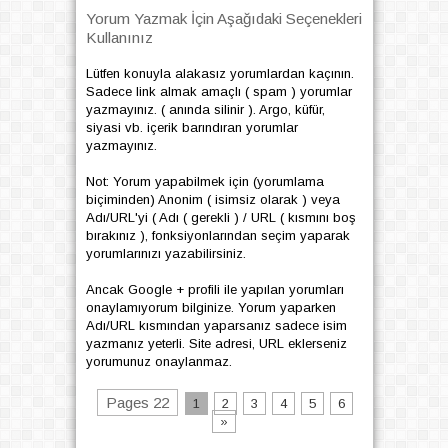
Yorum Yazmak İçin Aşağıdaki Seçenekleri
Kullanınız
Lütfen konuyla alakasız yorumlardan kaçının.
Sadece link almak amaçlı ( spam ) yorumlar
yazmayınız. ( anında silinir ). Argo, küfür,
siyasi vb. içerik barındıran yorumlar
yazmayınız.
Not: Yorum yapabilmek için (yorumlama
biçiminden) Anonim ( isimsiz olarak ) veya
Adı/URL'yi ( Adı ( gerekli ) / URL ( kısmını boş
bırakınız ), fonksiyonlarından seçim yaparak
yorumlarınızı yazabilirsiniz.
Ancak Google + profili ile yapılan yorumları
onaylamıyorum bilginize. Yorum yaparken
Adı/URL kısmından yaparsanız sadece isim
yazmanız yeterli. Site adresi, URL eklerseniz
yorumunuz onaylanmaz.
Pages 22
1
2
3
4
5
6
»