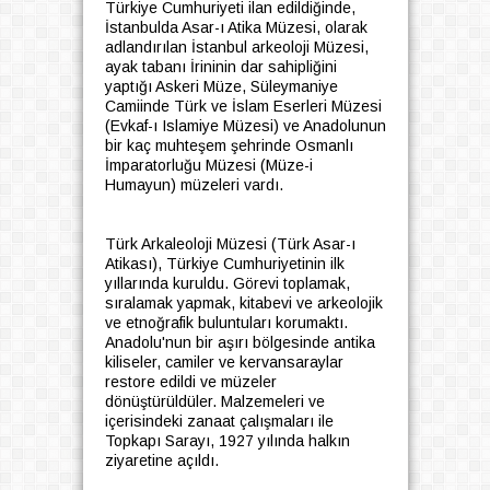
Türkiye Cumhuriyeti ilan edildiğinde,
İstanbulda Asar-ı Atika Müzesi, olarak
adlandırılan İstanbul arkeoloji Müzesi,
ayak tabanı İrininin dar sahipliğini
yaptığı Askeri Müze, Süleymaniye
Camiinde Türk ve İslam Eserleri Müzesi
(Evkaf-ı Islamiye Müzesi) ve Anadolunun
bir kaç muhteşem şehrinde Osmanlı
İmparatorluğu Müzesi (Müze-i
Humayun) müzeleri vardı.
Türk Arkaleoloji Müzesi (Türk Asar-ı
Atikası), Türkiye Cumhuriyetinin ilk
yıllarında kuruldu. Görevi toplamak,
sıralamak yapmak, kitabevi ve arkeolojik
ve etnoğrafik buluntuları korumaktı.
Anadolu'nun bir aşırı bölgesinde antika
kiliseler, camiler ve kervansaraylar
restore edildi ve müzeler
dönüştürüldüler. Malzemeleri ve
içerisindeki zanaat çalışmaları ile
Topkapı Sarayı, 1927 yılında halkın
ziyaretine açıldı.