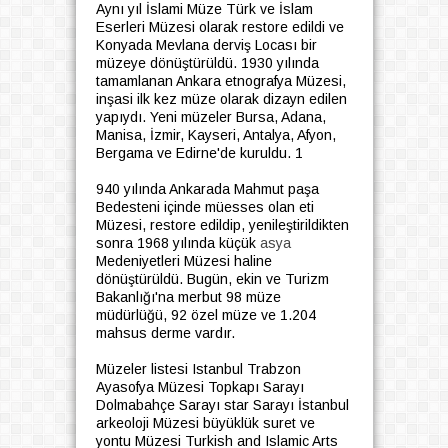
Aynı yıl İslami Müze Türk ve İslam
Eserleri Müzesi olarak restore edildi ve
Konyada Mevlana derviş Locası bir
müzeye dönüştürüldü. 1930 yılında
tamamlanan Ankara etnografya Müzesi,
inşasi ilk kez müze olarak dizayn edilen
yapıydı. Yeni müzeler Bursa, Adana,
Manisa, İzmir, Kayseri, Antalya, Afyon,
Bergama ve Edirne'de kuruldu. 1
940 yılında Ankarada Mahmut paşa
Bedesteni içinde müesses olan eti
Müzesi, restore edildip, yenileştirildikten
sonra 1968 yılında küçük
asya
Medeniyetleri Müzesi haline
dönüştürüldü. Bugün, ekin ve Turizm
Bakanlığı'na merbut 98 müze
müdürlüğü, 92 özel müze ve 1.204
mahsus derme vardır.
Müzeler listesi Istanbul Trabzon
Ayasofya Müzesi Topkapı Sarayı
Dolmabahçe Sarayı star Sarayı İstanbul
arkeoloji Müzesi büyüklük suret ve
yontu Müzesi Turkish and Islamic Arts