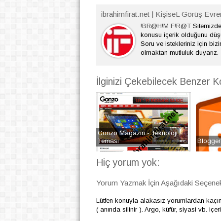
ibrahimfirat.net | KişiseL Görüş Evre
!BR@H!M F!R@T
Sitemizde 
konusu içerik olduğunu dü
Soru ve istekleriniz için bizi
olmaktan mutluluk duyarız.
İlginizi Çekebilecek Benzer K
Gonzo Magazin - Teknoloji
Teması
Blogger
Hiç yorum yok:
Yorum Yazmak İçin Aşağıdaki Seçenekl
Lütfen konuyla alakasız yorumlardan kaçı
( anında silinir ). Argo, küfür, siyasi vb. i