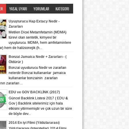
ER
YASAL UYARI
YORUMLAR
KATEGORI
Uyuşturucu Hap Extacy Nedir -
Zararları
Metilen Dioxi Metamfetamin (MDMA)
türevi olan sentetik, kimyevi bir
uyuşturucu. MDMA, hem amfetaminlere
lar) hem de halüsonejik (h...
Bonzai Jamaica Nedir + Zararları - (
Öldürür )
Bonzai uyusturucu Nedir ve zararları
nelerdir Bonzai kullananlar jamaica
kullananlar bonzainin zararları
ın zararları ...
EDU ve GOV BACKLİNK (2017)
Güncel Backlink Listesi 2017 ( EDU &
Gov ) Backlink sitelerimiz için hala
etkisini yitirmemiştir ve çok uzun bir süre
de böyle dev...
2014 En iyi Filmi (Yıldızlararası)
Yıldızlararası (Interstellar) 2014 Filmi