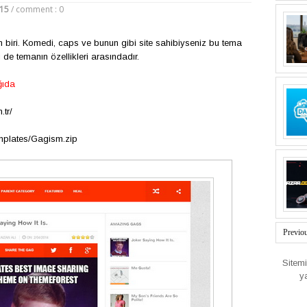
015
/
comment : 0
biri. Komedi, caps ve bunun gibi site sahibiyseniz bu tema
e temanın özellikleri arasındadır.
ğıda
tr/
mplates/Gagism.zip
Previo
Sitem
y