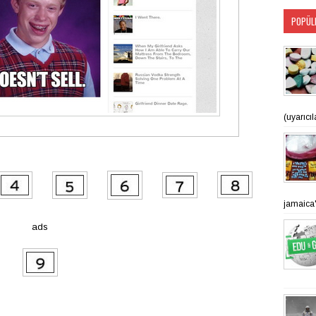
POPÜL
(uyarıcı
jamaica'n
ads