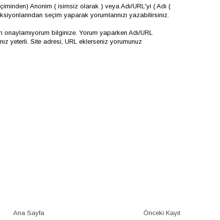
iminden) Anonim ( isimsiz olarak ) veya Adı/URL'yi ( Adı (
onksiyonlarından seçim yaparak yorumlarınızı yazabilirsiniz.
arı onaylamıyorum bilginize. Yorum yaparken Adı/URL
 yeterli. Site adresi, URL eklerseniz yorumunuz
Ana Sayfa
Önceki Kayıt