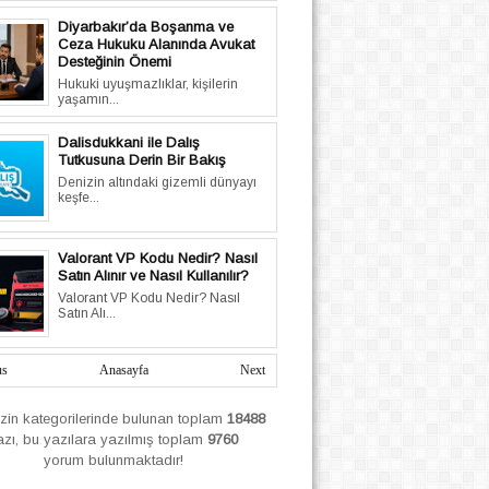
Diyarbakır’da Boşanma ve
Ceza Hukuku Alanında Avukat
Desteğinin Önemi
Hukuki uyuşmazlıklar, kişilerin
yaşamın...
Dalisdukkani ile Dalış
Tutkusuna Derin Bir Bakış
Denizin altındaki gizemli dünyayı
keşfe...
Valorant VP Kodu Nedir? Nasıl
Satın Alınır ve Nasıl Kullanılır?
Valorant VP Kodu Nedir? Nasıl
Satın Alı...
us
Anasayfa
Next
izin
kategorilerinde bulunan toplam
18488
azı, bu yazılara yazılmış
toplam
9760
yorum bulunmaktadır!