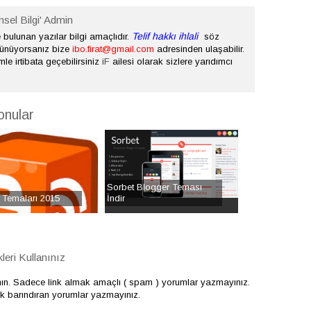
nsel Bilgi' Admin
Telif hakkı ihlali
bulunan yazılar bilgi amaçlıdır.
söz
şünüyorsanız bize
ibo.firat@gmail.com
adresinden ulaşabilir.
mle irtibata geçebilirsiniz
iF
ailesi olarak sizlere yarıdımcı
onular
Sorbet Blogger Teması
 Temaları 2015
İndir
eri Kullanınız
nın. Sadece link almak amaçlı ( spam ) yorumlar yazmayınız.
çerik barındıran yorumlar yazmayınız.