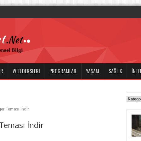
a Boşanma ve
ER
WEB DERSLERI
PROGRAMLAR
YAŞAM
SAĞLIK
İNTE
r Teması İndir
Teması İndir