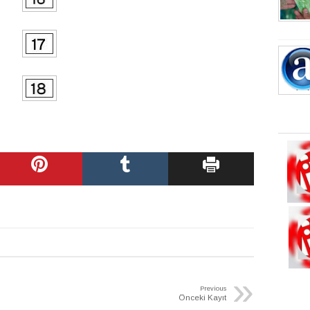
»
Previous
Önceki Kayıt