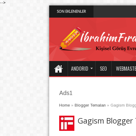
-->
SON EKLENENLER
Diyarbakır’d
4:52 PM
ANDORID
SEO
WEBMAST
Ads1
Home
»
Blogger Temaları
»
Gagism Blogge
Gagism Blogger 