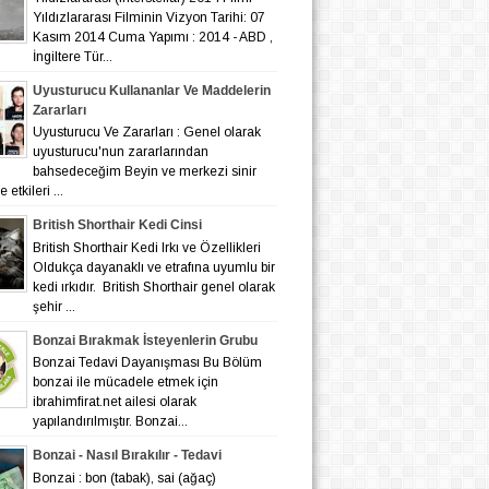
Yıldızlararası Filminin Vizyon Tarihi: 07
Kasım 2014 Cuma Yapımı : 2014 - ABD ,
İngiltere Tür...
Uyusturucu Kullananlar Ve Maddelerin
Zararları
Uyusturucu Ve Zararları : Genel olarak
uyusturucu'nun zararlarından
bahsedeceğim Beyin ve merkezi sinir
 etkileri ...
British Shorthair Kedi Cinsi
British Shorthair Kedi Irkı ve Özellikleri
Oldukça dayanaklı ve etrafına uyumlu bir
kedi ırkıdır. British Shorthair genel olarak
şehir ...
Bonzai Bırakmak İsteyenlerin Grubu
Bonzai Tedavi Dayanışması Bu Bölüm
bonzai ile mücadele etmek için
ibrahimfirat.net ailesi olarak
yapılandırılmıştır. Bonzai...
Bonzai - Nasıl Bırakılır - Tedavi
Bonzai : bon (tabak), sai (ağaç)