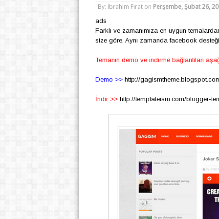
By: İbrahim Fırat
on
Perşembe, Şubat 26, 2
ads
Farklı ve zamanımıza en uygun temalardan 
size göre. Aynı zamanda facebook desteği d
Temanın demo ve indirme bağlantıları aşa
Demo >>
http://gagismtheme.blogspot.com.
İndir >>
http://templateism.com/blogger-te