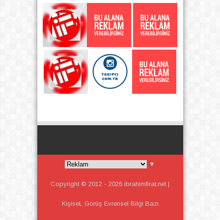
▼
Copyright © 2012 -
2026
ibrahimfirat.net |
KişiseL Görüş Evrensel Bilgi
Bazı