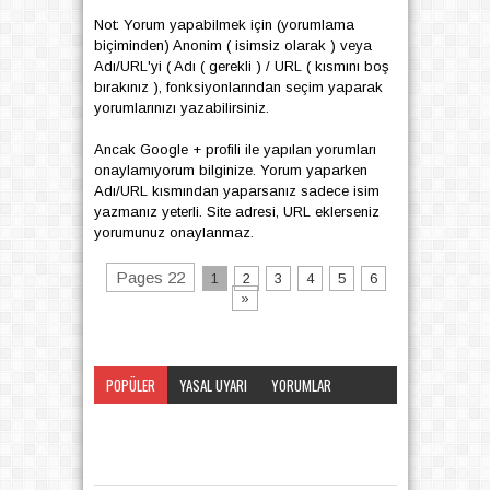
Not: Yorum yapabilmek için (yorumlama
biçiminden) Anonim ( isimsiz olarak ) veya
Adı/URL'yi ( Adı ( gerekli ) / URL ( kısmını boş
bırakınız ), fonksiyonlarından seçim yaparak
yorumlarınızı yazabilirsiniz.
Ancak Google + profili ile yapılan yorumları
onaylamıyorum bilginize. Yorum yaparken
Adı/URL kısmından yaparsanız sadece isim
yazmanız yeterli. Site adresi, URL eklerseniz
yorumunuz onaylanmaz.
Pages 22
1
2
3
4
5
6
»
POPÜLER
YASAL UYARI
YORUMLAR
KATEGORI