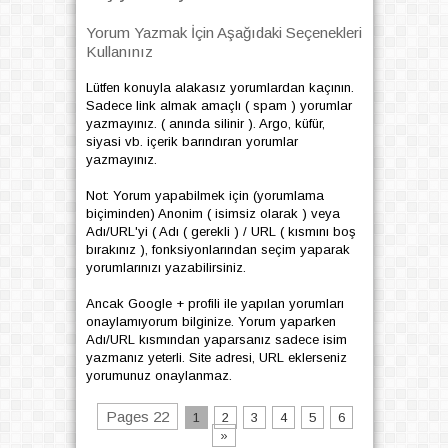
Yorum Yazmak İçin Aşağıdaki Seçenekleri
Kullanınız
Lütfen konuyla alakasız yorumlardan kaçının.
Sadece link almak amaçlı ( spam ) yorumlar
yazmayınız. ( anında silinir ). Argo, küfür,
siyasi vb. içerik barındıran yorumlar
yazmayınız.
Not: Yorum yapabilmek için (yorumlama
biçiminden) Anonim ( isimsiz olarak ) veya
Adı/URL'yi ( Adı ( gerekli ) / URL ( kısmını boş
bırakınız ), fonksiyonlarından seçim yaparak
yorumlarınızı yazabilirsiniz.
Ancak Google + profili ile yapılan yorumları
onaylamıyorum bilginize. Yorum yaparken
Adı/URL kısmından yaparsanız sadece isim
yazmanız yeterli. Site adresi, URL eklerseniz
yorumunuz onaylanmaz.
Pages 22
1
2
3
4
5
6
»