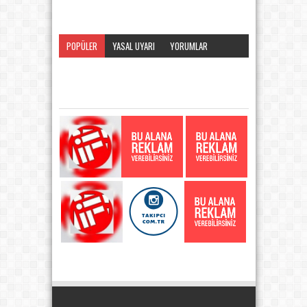
POPÜLER
YASAL UYARI
YORUMLAR
KATEGORI