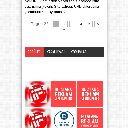
Adı/URL kısmından yaparsanız sadece isim
yazmanız yeterli. Site adresi, URL eklerseniz
yorumunuz onaylanmaz.
Pages 22
1
2
3
4
5
6
»
POPÜLER
YASAL UYARI
YORUMLAR
KATEGORI