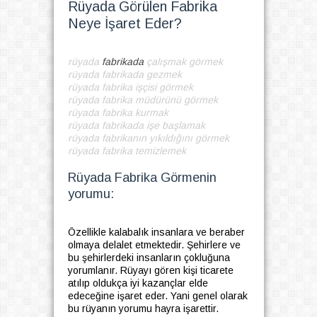
Rüyada Görülen Fabrika
Neye İşaret Eder?
rüyada
fabrikada
çalışmak görmek
rüyada fabrikada gezmek
rüyada fabrika işçisi görmek
rüyada fabrika müdürünü görmek
rüyada fabrika kurmak
rüyada fabrikada işe başlamak
rüyada fabrikanın yıkıldığını görmek
rüyada fabrika temizlemek
Rüyada Fabrika Görmenin
yorumu:
Özellikle kalabalık insanlara ve beraber
olmaya delalet etmektedir. Şehirlere ve
bu şehirlerdeki insanların çokluğuna
yorumlanır. Rüyayı gören kişi ticarete
atılıp oldukça iyi kazançlar elde
edeceğine işaret eder. Yani genel olarak
bu rüyanın yorumu hayra işarettir.