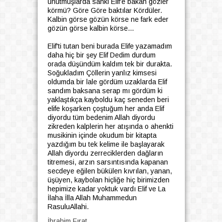
unutmuşlarda sanki Elif'e bakan gözler
körmü? Göre Göre baktılar Kördüler.
Kalbin görse gözün körse ne fark eder
gözün görse kalbin körse...
Elif'ti tutan beni burada Elife yazamadım
daha hiç bir şey Elif Dedim durdum
orada düşündüm kaldım tek bir durakta.
Soğukladım Çöllerin yanlız kimsesi
oldumda bir lale gördüm uzaklarda Elif
sandım baksana serap mı gördüm ki
yaklaştıkça kayboldu kaç seneden beri
elife koşarken çoştuğum her anda Elif
diyordu tüm bedenim Allah diyordu
zikreden kalplerin her atışında o ahenkti
musikinin içinde okudum bir kitapta
yazdığım bu tek kelime ile başlayarak
Allah diyordu zerreciklerden dağların
titremesi, arzın sarsıntısında kapanan
secdeye eğilen bükülen kıvrılan, yanan,
üşüyen, kaybolan hiçliğe hiç birimizden
hepimize kadar yoktuk vardı Elif ve La
İlaha İlla Allah Muhammedun
RasuluAllahi.
İbrahim Fırat