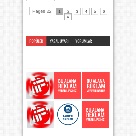
Pages 22
1
2
3
4
5
6
»
POPÜLER
YASAL UYARI
YORUMLAR
KATEGORI