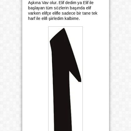
Aşkına Vav olur. Elif dedim ya Elif ile
başlayan tüm sözlerin başında elif
varken elifçe elifle sadece bir tane tek
harf ile elifi şiirledim kalbime.