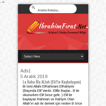
-->
Ads1
5 Aralık 2019
La İlaha İlla ALlah (Elif'te Kayboluşum)
Bi İsmi Allahi ElRahmani ElRahiymi
(Başında Elif Vardır. Elifle Başlar.. B ile
okunurken Elif Sese gelir. ) Elif ile
başlayan Rahman ve Rahiym Olan
Allah'ın adı ile demek için neden B önce