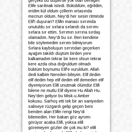
gerçekti bu düşlerde yok olan benliğim
Elife sarılmak istedi. Büküldüm, eğrildim,
eridim kül oldum çöllerin ortasında
mecnun oldum. Ney'di her sesin ritminde
Elif'i duyuran? Elifin manası sırrımda
unutuldu sır sırlara sırlandı da sırrımı
sırlara sır ettim. Sırrımın sırrına sırdaş
olamadım. Ney'di bu sır. Ben kendime
bile söylemedim sırrımı bilmiyorum
Sırlara kayboluşun sırrından geçerken
ayağım takıldı düştüm birden yere
kalkamadım tekrar bir kere olsun tekrar
kere azda olsa doğruldum olmadı
büktüm boynumu Elif'e vuruldum. Allah
dedi kalbim Nereden bileyim. Elif dedim
elif dedim hep elif dedim elif demeden elif
diyemiyorum Elifi unutmak ölümdür Elifi
bilene ne mutlu Elif diyene Hu Allah Hu.
Ney'den geliyor bu Misk-u Amber
kokusu. Sarhoş etti tek bir an saniyeden
saliseye rüzgardı gelip geçen beni
benden alan Elifin rengi Ney'di
bilemedim. Her bakan göz aynımı
görüyor acaba Elifi, yoksa elifi
göremeyen gözler de çok mu ki? elifi