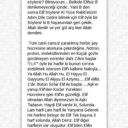
söylenir? Bilmiyorum... Belkide Elifsiz B
denilemeyeceği içindir.. Yani B den
sonra Elif Söylenir Ki Yüce Rabb'imizin
Adını Dİle Getire bilmek için Elif öyle bir
Söylenir ki B hayasından geri çekilir.
Allah denilir ve yer göl arş titer Allah
dendimi.
Tüm canlı cansız yaratılmış herbir şey
hücresine atomuna çekirdeğine. Nötron,
proton, moleküllerinden en küçük gözle
görülmeyen evrenler dahi Zİkre başlar
"
ELİF
" öyle bir harftir ki bunun sırrına
erebilmek istersen Elif'i kalbine Nakışla...
Ya Allah Hu Allah Hu. El Hayyu El
Gayyumu El Aliyyu El Aziymu.... Elif eliftir.
1'dir. Bütün Sırlar Elif ile başlar.... Aşk'ın
yanışı Elif'den Korlar Yürekleri.
Hücrelere işler Elif'in güzelliği. Elif
olmadan Allah diyemezsin ki Aşkı
Tadasın. Haydi Elif vardır ki, Solunda
Lam harfi Lam harfi ile Yanyana Gelerek
He harfine birleşir de Elif Tek başına 3
harf solunda. Allah Deriz. Elif diğer
harflerin var oluşudur. Elif bilen Elifin