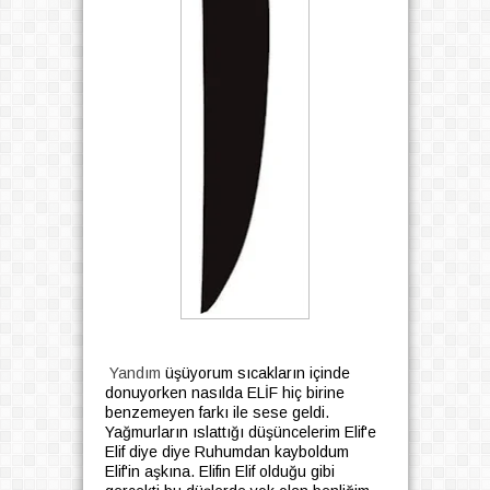
Yandım
üşüyorum sıcakların içinde
donuyorken nasılda ELİF hiç birine
benzemeyen farkı ile sese geldi.
Yağmurların ıslattığı düşüncelerim Elif'e
Elif diye diye Ruhumdan kayboldum
Elif'in aşkına. Elifin Elif olduğu gibi