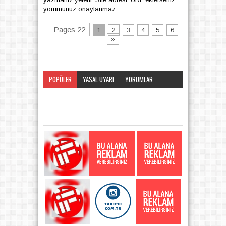
yorumunuz onaylanmaz.
Pages 22
1
2
3
4
5
6
»
POPÜLER
YASAL UYARI
YORUMLAR
KATEGORI