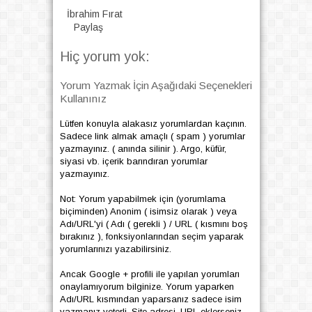
İbrahim Fırat
Paylaş
Hiç yorum yok:
Yorum Yazmak İçin Aşağıdaki Seçenekleri
Kullanınız
Lütfen konuyla alakasız yorumlardan kaçının.
Sadece link almak amaçlı ( spam ) yorumlar
yazmayınız. ( anında silinir ). Argo, küfür,
siyasi vb. içerik barındıran yorumlar
yazmayınız.
Not: Yorum yapabilmek için (yorumlama
biçiminden) Anonim ( isimsiz olarak ) veya
Adı/URL'yi ( Adı ( gerekli ) / URL ( kısmını boş
bırakınız ), fonksiyonlarından seçim yaparak
yorumlarınızı yazabilirsiniz.
Ancak Google + profili ile yapılan yorumları
onaylamıyorum bilginize. Yorum yaparken
Adı/URL kısmından yaparsanız sadece isim
yazmanız yeterli. Site adresi, URL eklerseniz