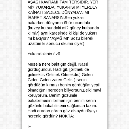
AŞAĞI KAVRAMI TAM TERSİDİR. YER
Mİ? YUKARDA, YUKARISI MI YERDE?
KAİNATI SADECE DÜNYADAN MI
İBARET SANARSIN.Sen yukarı
bakarken dünyanın öbür ucundaki
(kuzey kutbundaki mi? güney kutbunda
ki mi?) aynı karesinde ki kişi de yukarı
mı bakıyor? "AŞAĞIMI" Sözü bilerek
uzattım ki sonucu okuma diye:)
Yukarıdakinin özü:
Mesela nere baktığın değil.
Nasıl
gördüğündür. Hadi git. [Gitmek de
gelmektir. Gelmek Gitmekdir.) Gelen
Gider. Giden zaten Gelir. ) senin
gördüğün kırmızı benim gördüğüm yeşil
olmadığını nereden biliyorsun.Belki mavi
körüyorum. Benim gözümle
bakabilmesini bilmen için benim senin
gözünle bakabilmemi sağlaman lazım.
Hadi oradan gören göz olsaydı rüyayı
nerenle gördün? NOKTA:
iF