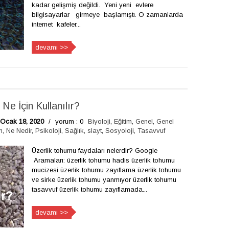
kadar gelişmiş değildi. Yeni yeni evlere
bilgisayarlar girmeye başlamıştı. O zamanlarda
internet kafeler...
devamı >>
Ne İçin Kullanılır?
 Ocak 18, 2020
/
yorum : 0
Biyoloji
,
Eğitim
,
Genel
,
Genel
m
,
Ne Nedir
,
Psikoloji
,
Sağlık
,
slayt
,
Sosyoloji
,
Tasavvuf
Üzerlik tohumu faydaları nelerdir? Google
Aramaları: üzerlik tohumu hadis üzerlik tohumu
mucizesi üzerlik tohumu zayıflama üzerlik tohumu
ve sirke üzerlik tohumu yanmıyor üzerlik tohumu
tasavvuf üzerlik tohumu zayıflamada...
devamı >>