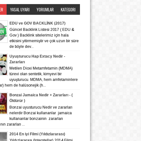
ER
YASAL UYARI
YORUMLAR
KATEGORI
EDU ve GOV BACKLİNK (2017)
Güncel Backlink Listesi 2017 ( EDU &
Gov ) Backlink sitelerimiz için hala
etkisini yitirmemiştir ve çok uzun bir süre
de böyle dev...
Uyuşturucu Hap Extacy Nedir -
Zararları
Metilen Dioxi Metamfetamin (MDMA)
türevi olan sentetik, kimyevi bir
uyuşturucu. MDMA, hem amfetaminlere
lar) hem de halüsonejik (h...
Bonzai Jamaica Nedir + Zararları - (
Öldürür )
Bonzai uyusturucu Nedir ve zararları
nelerdir Bonzai kullananlar jamaica
kullananlar bonzainin zararları
ın zararları ...
2014 En iyi Filmi (Yıldızlararası)
Yıldızlararası (Interstellar) 2014 Filmi