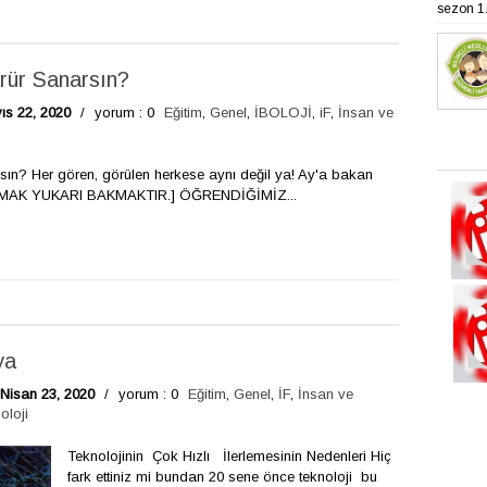
sezon 1. 
rür Sanarsın?
s 22, 2020
/
yorum : 0
Eğitim
,
Genel
,
İBOLOJİ
,
iF
,
İnsan ve
sın? Her gören, görülen herkese aynı değil ya! Ay'a bakan
KMAK YUKARI BAKMAKTIR.] ÖĞRENDİĞİMİZ...
ya
Nisan 23, 2020
/
yorum : 0
Eğitim
,
Genel
,
İF
,
İnsan ve
oloji
Teknolojinin Çok Hızlı İlerlemesinin Nedenleri Hiç
fark ettiniz mi bundan 20 sene önce teknoloji bu