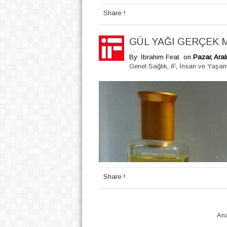
Share !
GÜL YAĞI GERÇEK M
By: İbrahim Fırat
on
Pazar, Aral
Genel Sağlık
,
iF
,
İnsan ve Yaşa
Share !
An