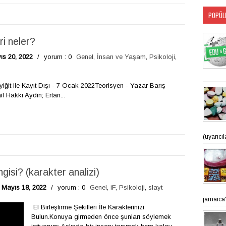
POPÜL
ri neler?
s 20, 2022
/
yorum : 0
Genel
,
İnsan ve Yaşam
,
Psikoloji
,
iğit ile Kayıt Dışı - 7 Ocak 2022Teorisyen - Yazar Barış
l Hakkı Aydın; Ertan...
(uyarıcı
ngisi? (karakter analizi)
Mayıs 18, 2022
/
yorum : 0
Genel
,
iF
,
Psikoloji
,
slayt
jamaica'n
El Birleştirme Şekilleri İle Karakterinizi
Bulun.Konuya girmeden önce şunları söylemek