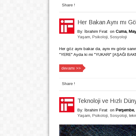
Share !
Her Bakan Aynı mı Gö
By: İbrahim Fırat
on
Cuma, Mayı
Yaşam
,
Psikoloji
,
Sosyoloji
Her göz aynı bakar da, aynı mı görür sanır
"YERE" Ayda ki mi "YUKARI" [AŞAĞI BA
devamı >>
Share !
Teknoloji ve Hızlı Dün
By: İbrahim Fırat
on
Perşembe, 
Yaşam
,
Psikoloji
,
Sosyoloji
,
tekn