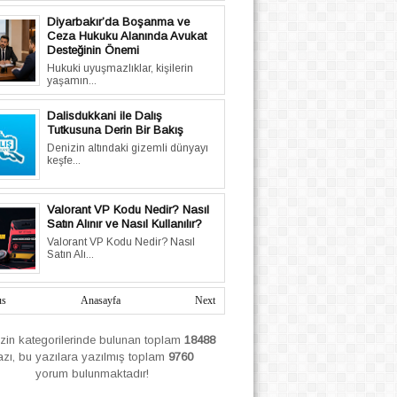
Diyarbakır’da Boşanma ve
Ceza Hukuku Alanında Avukat
Desteğinin Önemi
Hukuki uyuşmazlıklar, kişilerin
yaşamın...
Dalisdukkani ile Dalış
Tutkusuna Derin Bir Bakış
Denizin altındaki gizemli dünyayı
keşfe...
Valorant VP Kodu Nedir? Nasıl
Satın Alınır ve Nasıl Kullanılır?
Valorant VP Kodu Nedir? Nasıl
Satın Alı...
us
Anasayfa
Next
izin
kategorilerinde bulunan toplam
18488
azı, bu yazılara yazılmış
toplam
9760
yorum bulunmaktadır!