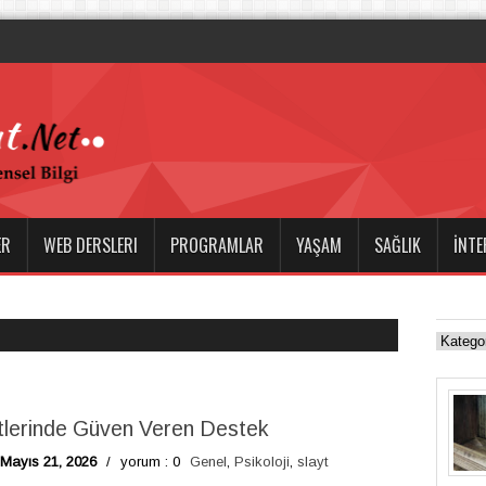
log Hizmetlerinde Gü
ER
WEB DERSLERI
PROGRAMLAR
YAŞAM
SAĞLIK
İNTE
tlerinde Güven Veren Destek
Mayıs 21, 2026
/
yorum : 0
Genel
,
Psikoloji
,
slayt