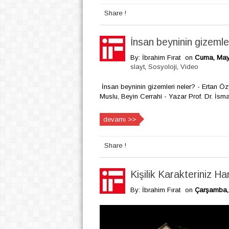
Share !
İnsan beyninin gizemle
By: İbrahim Fırat
on
Cuma, Mayı
slayt
,
Sosyoloji
,
Video
İnsan beyninin gizemleri neler? - Ertan Özy
Muslu, Beyin Cerrahi - Yazar Prof. Dr. İsmai
devamı >>
Share !
Kişilik Karakteriniz Ha
By: İbrahim Fırat
on
Çarşamba, 