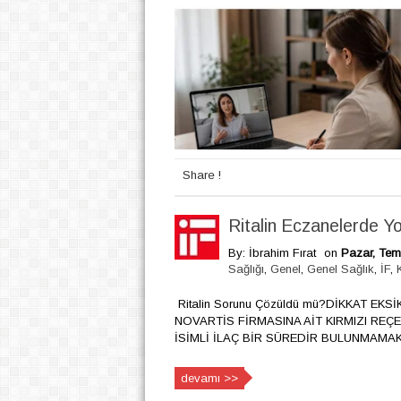
Share !
Ritalin Eczanelerde Y
By: İbrahim Fırat
on
Pazar, Tem
Sağlığı
,
Genel
,
Genel Sağlık
,
İF
,
Ritalin Sorunu Çözüldü mü?DİKKAT EK
NOVARTİS FİRMASINA AİT KIRMIZI REÇ
İSİMLİ İLAÇ BİR SÜREDİR BULUNMAMAKTA
devamı >>