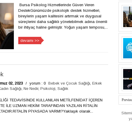
Bursa Psikolog Hizmetlerinde Güven Veren
DestekGünümüzde psikolojik destek hizmetleri,
bireylerin yaşam kalitesini artırmak ve duygusal
süreçlerini daha sağlıklı yönetebilmek adına önemli
bir ihtiyaç haline gelmiştir. Yoğun yaşam temposu,...
devamı >>
ok
muz 02, 2023
/
yorum : 0
Bebek ve Çocuk Sağlığı
,
Erkek
Kadın Sağlığı
,
Ne Nedir
,
Psikoloji
,
Sağlık
SİKLİĞİ TEDAVİSİNDE KULLANILAN METİLFENİDAT İÇEREN
Previo
ETE İLE UZMAN HEKİM TARAFINDAN YAZILAN RİTALİN
DIR.RİTALİN PİYASADA VARMI?Yaklaşık olarak...
Sitem
y