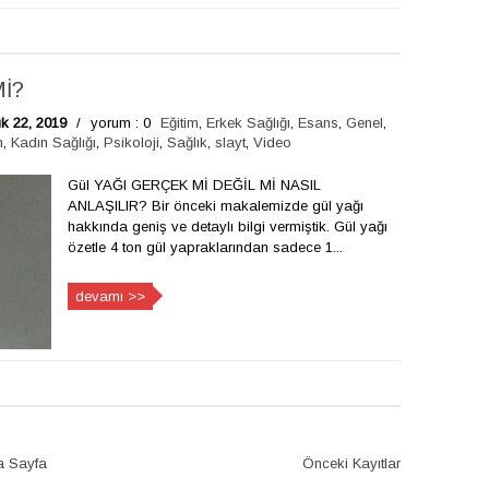
İ?
ık 22, 2019
/
yorum : 0
Eğitim
,
Erkek Sağlığı
,
Esans
,
Genel
,
m
,
Kadın Sağlığı
,
Psikoloji
,
Sağlık
,
slayt
,
Video
Gül YAĞI GERÇEK Mİ DEĞİL Mİ NASIL
ANLAŞILIR? Bir önceki makalemizde gül yağı
hakkında geniş ve detaylı bilgi vermiştik. Gül yağı
özetle 4 ton gül yapraklarından sadece 1...
devamı >>
a Sayfa
Önceki Kayıtlar