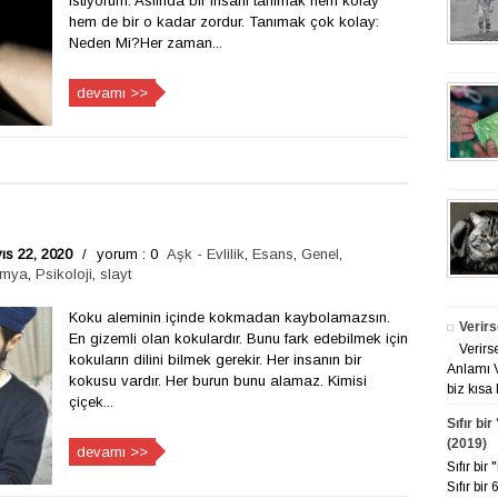
istiyorum: Aslında bir insanı tanımak hem kolay
hem de bir o kadar zordur. Tanımak çok kolay:
Neden Mi?Her zaman...
devamı >>
s 22, 2020
/
yorum : 0
Aşk - Evlilik
,
Esans
,
Genel
,
imya
,
Psikoloji
,
slayt
Koku aleminin içinde kokmadan kaybolamazsın.
Verirs
En gizemli olan kokulardır. Bunu fark edebilmek için
Verirs
kokuların dilini bilmek gerekir. Her insanın bir
Anlamı V
kokusu vardır. Her burun bunu alamaz. Kimisi
biz kısa 
çiçek...
Sıfır bi
(2019)
devamı >>
Sıfır bi
Sıfır bir