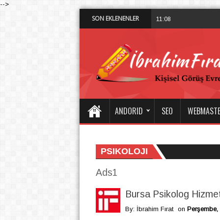
-->
SON EKLENENLER
Bursa Psiko
11:08 PM
ANDORID
SEO
WEBMAST
PSIKOLOJI
Ads1
Bursa Psikolog Hizme
By: İbrahim Fırat
on
Perşembe, 