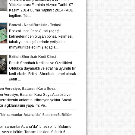
Yıldızlararası Filminin Vizyon Tarihi: 07
Kasım 2014 Cuma Yapımı : 2014 - ABD ,
İngiltere Tür...
Bonzai - Nasıl Bırakılır - Tedavi
Bonzai : bon (tabak), sai (ağaç)
kelimelerinden oluşan bonsai kelimesi,
tabak ya da taş üzerinde yetiştirilen,
minyatürilize edilmiş ağaçla...
British Shorthair Kedi Cinsi
British Shorthair Kedi Irkı ve Özellikleri
Oldukça dayanaklı ve etrafına uyumlu bir
kedi ırkıdır. British Shorthair genel olarak
şehir ...
en Veresiye, Batarsın Kara Suya.
en Veresiye, Batarsın Kara Suya Atasözü ve
eresiyenin anlamını bilmeyen yoktur. Ancak
bir açıklamasını yapalım: Ve...
r "bir zamanlar Adana'da" 5. sezon 5. Bölüm
r "bir zamanlar Adana'da" 5. sezon 5. Bölümü
 6. sezon bölüm Tanıtım Linkleri: Sıfır bir 6.