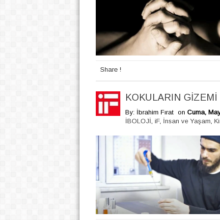
Share !
KOKULARIN GİZEMİ
By: İbrahim Fırat
on
Cuma, Mayı
İBOLOJİ
,
iF
,
İnsan ve Yaşam
,
K