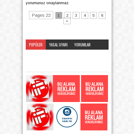
yorumunuz onaylanmaz.
Pages 22
1
2
3
4
5
6
»
POPÜLER
YASAL UYARI
YORUMLAR
KATEGORI