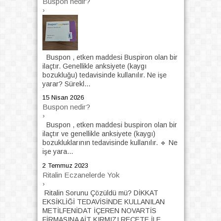
Buspon nedir?
›
Buspon , etken maddesi Buspiron olan bir
ilaçtır. Genellikle anksiyete (kaygı
bozukluğu) tedavisinde kullanılır. Ne işe
yarar? Sürekl...
15 Nisan 2026
Buspon nedir?
›
Buspon , etken maddesi buspiron olan bir
ilaçtır ve genellikle anksiyete (kaygı)
bozukluklarının tedavisinde kullanılır. 🔹 Ne
işe yara...
2 Temmuz 2023
Ritalin Eczanelerde Yok
›
Ritalin Sorunu Çözüldü mü? DİKKAT
EKSİKLİĞİ TEDAVİSİNDE KULLANILAN
METİLFENİDAT İÇEREN NOVARTİS
FİRMASINA AİT KIRMIZI REÇETE İLE