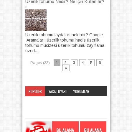
Üzerlik tohumu Nedir? Ne İçin Kullanılır?
›
Üzerlik tohumu faydaları nelerdir? Google
Aramaları: üzerlik tohumu hadis üzerlik
tohumu mucizesi üzerlik tohumu zayıflama
üzerl...
Pages (22)
1
2
3
4
5
6
»
POPÜLER
YASAL UYARI
YORUMLAR
KATEGORI