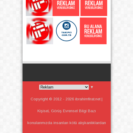
▼
Copyright © 2012 -
2026
ibrahimfirat.net |
KişiseL Görüş Evrensel Bilgi
Bazı
konularımızda insanları kötü alışkanlıklardan