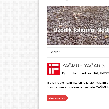
Share !
YAĞMUR YAĞAR (şiir
By: İbrahim Fırat
on
Salı, Hazir
Bu şiir gavsi sani hz.lerine ithafen yazılmı
Sen ne zaman gelsen bu şehirde YAĞMUR Y
devamı >>