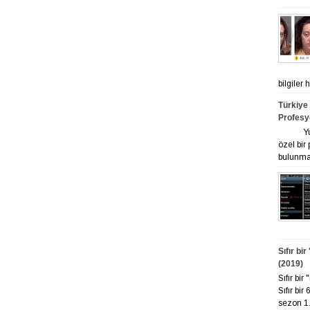
bilgiler
Türkiye
Profesy
Yurt ge
özel bir
bulunmak
Sıfır bi
(2019)
Sıfır bi
Sıfır bir
sezon 1. 