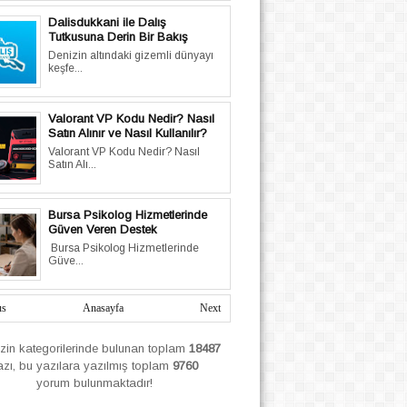
Dalisdukkani ile Dalış
Tutkusuna Derin Bir Bakış
Denizin altındaki gizemli dünyayı
keşfe...
Valorant VP Kodu Nedir? Nasıl
Satın Alınır ve Nasıl Kullanılır?
Valorant VP Kodu Nedir? Nasıl
Satın Alı...
Bursa Psikolog Hizmetlerinde
Güven Veren Destek
Bursa Psikolog Hizmetlerinde
Güve...
us
Anasayfa
Next
izin
kategorilerinde bulunan toplam
18487
azı, bu yazılara yazılmış
toplam
9760
yorum bulunmaktadır!