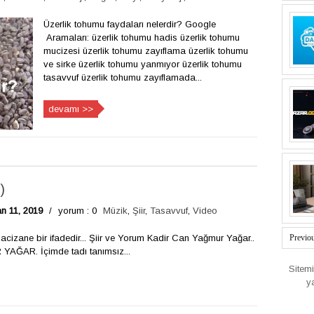
Üzerlik tohumu faydaları nelerdir? Google
Aramaları: üzerlik tohumu hadis üzerlik tohumu
mucizesi üzerlik tohumu zayıflama üzerlik tohumu
ve sirke üzerlik tohumu yanmıyor üzerlik tohumu
tasavvuf üzerlik tohumu zayıflamada...
devamı >>
)
an 11, 2019
/
yorum : 0
Müzik
,
Şiir
,
Tasavvuf
,
Video
ş acizane bir ifadedir... Şiir ve Yorum Kadir Can Yağmur Yağar..
Previo
AĞAR. İçimde tadı tanımsız...
Sitem
y