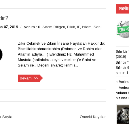
POPÜL
dir?
an 07, 2019
/
yorum : 0
Adem Bitigen
,
Fıkıh
,
iF
,
İslam
,
Soru-
Zikir Çekmek ve Zikrin İnsana Faydaları Hakkında:
Bismillahirrahmanirrahim (Rahman ve Rahim olan
Sıfır bi
Allah'ın adıyla… ) Efendimiz Hz. Muhammed
(2019)
Mustafa (sallalahu aleyhi vesellem)'e Salat ve
Sıfır bi
Selam ile... Değerli ziyaretçilerimiz...
Sıfır bir
sezon 1. 
devamı >>
Verirs
Verirs
Anlamı V
biz kısa 
a Sayfa
Önceki Kayıtlar