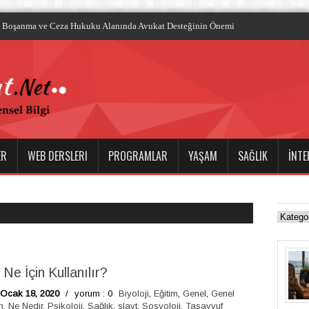
ER
WEB DERSLERI
PROGRAMLAR
YAŞAM
SAĞLIK
İNTE
Ne İçin Kullanılır?
 Ocak 18, 2020
/
yorum : 0
Biyoloji
,
Eğitim
,
Genel
,
Genel
m
,
Ne Nedir
,
Psikoloji
,
Sağlık
,
slayt
,
Sosyoloji
,
Tasavvuf