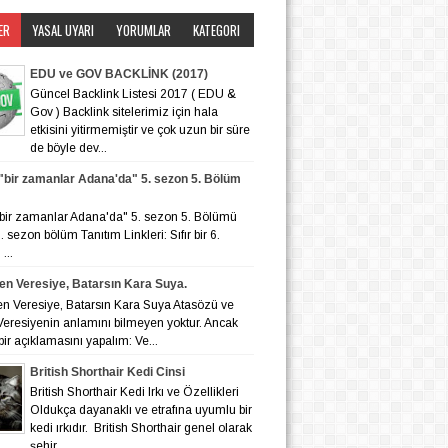
ER
YASAL UYARI
YORUMLAR
KATEGORI
EDU ve GOV BACKLİNK (2017)
Güncel Backlink Listesi 2017 ( EDU &
Gov ) Backlink sitelerimiz için hala
etkisini yitirmemiştir ve çok uzun bir süre
de böyle dev...
r "bir zamanlar Adana'da" 5. sezon 5. Bölüm
r "bir zamanlar Adana'da" 5. sezon 5. Bölümü
 6. sezon bölüm Tanıtım Linkleri: Sıfır bir 6.
...
en Veresiye, Batarsın Kara Suya.
en Veresiye, Batarsın Kara Suya Atasözü ve
eresiyenin anlamını bilmeyen yoktur. Ancak
bir açıklamasını yapalım: Ve...
British Shorthair Kedi Cinsi
British Shorthair Kedi Irkı ve Özellikleri
Oldukça dayanaklı ve etrafına uyumlu bir
kedi ırkıdır. British Shorthair genel olarak
şehir ...