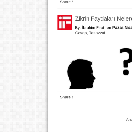
Share !
Zikrin Faydaları Neler
By: İbrahim Fırat
on
Pazar, Nis
Cevap
,
Tasavvuf
Share !
An