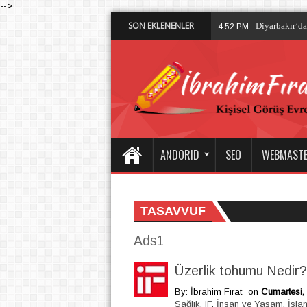
-->
SON EKLENENLER
Dalisdu
2:28 PM
ANDORID
SEO
WEBMAST
TASAVVUF
Ads1
Üzerlik tohumu Nedir? 
By: İbrahim Fırat
on
Cumartesi,
Sağlık
,
iF
,
İnsan ve Yaşam
,
İsla