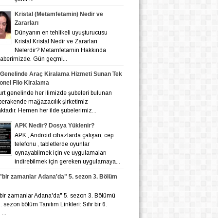
Kristal (Metamfetamin) Nedir ve
Zararları
Dünyanın en tehlikeli uyuşturucusu
Kristal Kristal Nedir ve Zararları
Nelerdir? Metamfetamin Hakkında
 haberimizde. Gün geçmi...
 Genelinde Araç Kiralama Hizmeti Sunan Tek
onel Filo Kiralama
nelinde her ilimizde şubeleri bulunan
 perakende mağazacılık şirketimiz
tadır. Hemen her ilde şubelerimiz...
APK Nedir? Dosya Yüklenir?
APK , Android cihazlarda çalışan, cep
telefonu , tabletlerde oyunlar
oynayabilmek için ve uygulamaları
indirebilmek için gereken uygulamaya...
r "bir zamanlar Adana'da" 5. sezon 3. Bölüm
r "bir zamanlar Adana'da" 5. sezon 3. Bölümü
 6. sezon bölüm Tanıtım Linkleri: Sıfır bir 6.
...