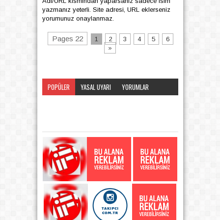
Adı/URL kısmından yaparsanız sadece isim
yazmanız yeterli. Site adresi, URL eklerseniz
yorumunuz onaylanmaz.
Pages 22
1
2
3
4
5
6
»
POPÜLER
YASAL UYARI
YORUMLAR
KATEGORI