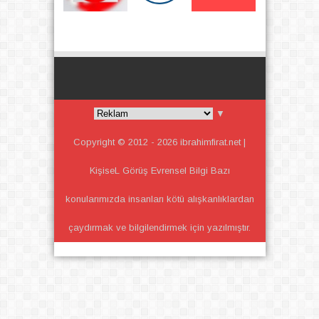
▼
Copyright © 2012 -
2026
ibrahimfirat.net |
KişiseL Görüş Evrensel Bilgi
Bazı
konularımızda insanları kötü alışkanlıklardan
çaydırmak ve bilgilendirmek için yazılmıştır.