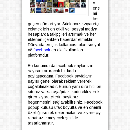
n
öne
mi
her
geçen gün artıyor. Sitelerinize ziyaretçi
çekmek için en etkili yol sosyal medya
hesaplarda takipçileri artırmak ve her
eklenen içerikten haberdar etmektir.
Dünyada en çok kullanıcısı olan sosyal
ağ
facebook
en aktif kullanılan
platformdur.
Bu konumuzda facebook sayfanızın
sayısını artıracak bir kodu
paylaşacağım.
Facebook
sayfaların
sayısı genel olarak reklam vererek
çoğaltılmaktadır. Bunun yanı sıra hitli bir
siteniz varsa aşağıdaki kodu ekleyerek
giren ziyaretçilerin sayfanızı
beğenmesini sağlayabilirsiniz. Facebook
popup kutusu ufak boyutta ve en önemli
özelliği ise tek sefer açılan ve ziyaretçiyi
rahatsız etmeyecek şekilde
tasarlanmıştır.