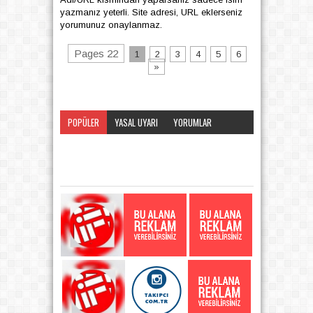
yazmanız yeterli. Site adresi, URL eklerseniz
yorumunuz onaylanmaz.
Pages 22
1
2
3
4
5
6
»
POPÜLER
YASAL UYARI
YORUMLAR
KATEGORI