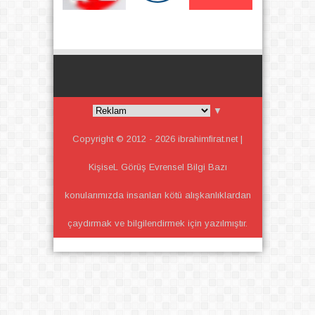
▼
Copyright © 2012 -
2026
ibrahimfirat.net |
KişiseL Görüş Evrensel Bilgi
Bazı
konularımızda insanları kötü alışkanlıklardan
çaydırmak ve bilgilendirmek için yazılmıştır.