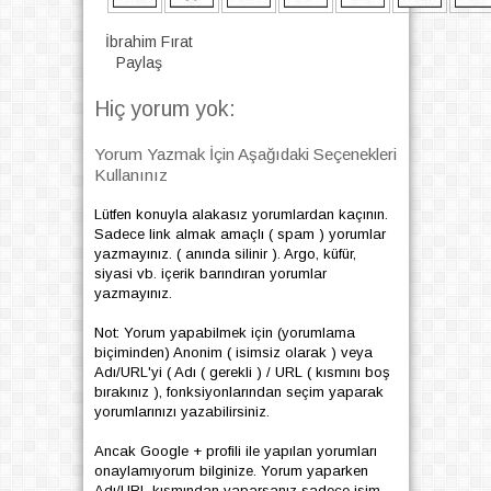
İbrahim Fırat
Paylaş
Hiç yorum yok:
Yorum Yazmak İçin Aşağıdaki Seçenekleri
Kullanınız
Lütfen konuyla alakasız yorumlardan kaçının.
Sadece link almak amaçlı ( spam ) yorumlar
yazmayınız. ( anında silinir ). Argo, küfür,
siyasi vb. içerik barındıran yorumlar
yazmayınız.
Not: Yorum yapabilmek için (yorumlama
biçiminden) Anonim ( isimsiz olarak ) veya
Adı/URL'yi ( Adı ( gerekli ) / URL ( kısmını boş
bırakınız ), fonksiyonlarından seçim yaparak
yorumlarınızı yazabilirsiniz.
Ancak Google + profili ile yapılan yorumları
onaylamıyorum bilginize. Yorum yaparken
Adı/URL kısmından yaparsanız sadece isim