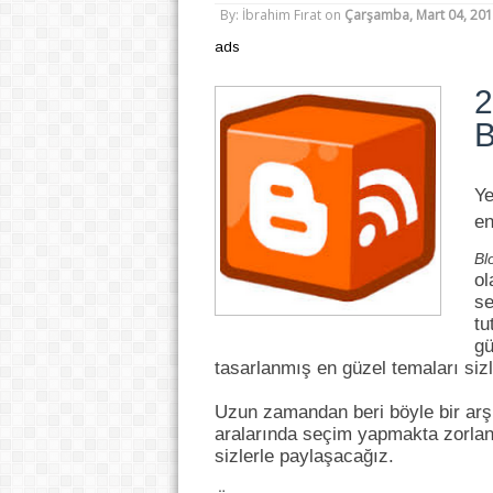
By: İbrahim Fırat
on
Çarşamba, Mart 04, 20
ads
2
B
Ye
en
Bl
ol
se
tu
gü
tasarlanmış en güzel temaları sizl
Uzun zamandan beri böyle bir
arş
aralarında seçim yapmakta zorlan
sizlerle paylaşacağız.