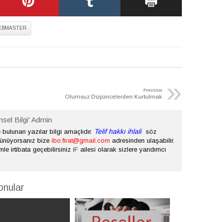
EBMASTER
»
Previous
Olumsuz Düşüncelerden Kurtulmak
nsel Bilgi' Admin
Telif hakkı ihlali
bulunan yazılar bilgi amaçlıdır.
söz
şünüyorsanız bize
ibo.firat@gmail.com
adresinden ulaşabilir.
mle irtibata geçebilirsiniz
iF
ailesi olarak sizlere yarıdımcı
onular