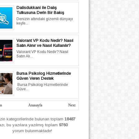
Dalisdukkani ile Dalış
Tutkusuna Derin Bir Bakış
Denizin altındaki gizemli dünyayı
keşfe...
Valorant VP Kodu Nedir? Nasıl
Satın Alınır ve Nasıl Kullanılır?
Valorant VP Kodu Nedir? Nasıl
Satın Alı...
Bursa Psikolog Hizmetlerinde
Güven Veren Destek
Bursa Psikolog Hizmetlerinde
Güve...
us
Anasayfa
Next
izin
kategorilerinde bulunan toplam
18487
azı, bu yazılara yazılmış
toplam
9760
yorum bulunmaktadır!