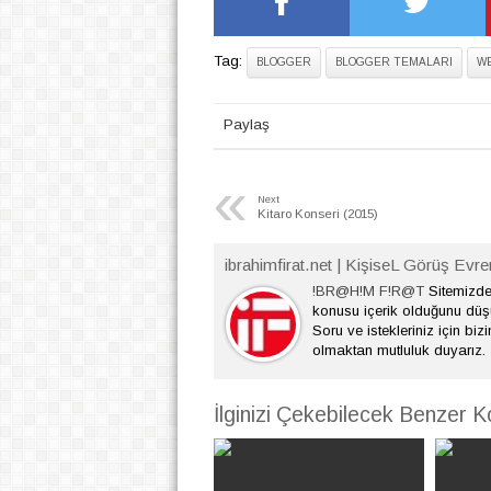
Tag:
BLOGGER
BLOGGER TEMALARI
W
Paylaş
«
Next
Kitaro Konseri (2015)
ibrahimfirat.net | KişiseL Görüş Evre
!BR@H!M F!R@T
Sitemizde 
konusu içerik olduğunu dü
Soru ve istekleriniz için bizi
olmaktan mutluluk duyarız.
İlginizi Çekebilecek Benzer K