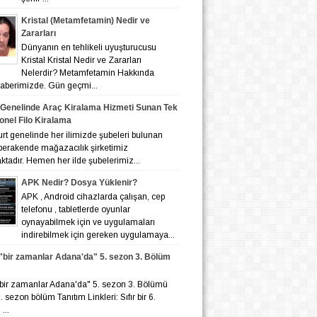
Kristal (Metamfetamin) Nedir ve
Zararları
Dünyanın en tehlikeli uyuşturucusu
Kristal Kristal Nedir ve Zararları
Nelerdir? Metamfetamin Hakkında
 haberimizde. Gün geçmi...
 Genelinde Araç Kiralama Hizmeti Sunan Tek
onel Filo Kiralama
nelinde her ilimizde şubeleri bulunan
 perakende mağazacılık şirketimiz
tadır. Hemen her ilde şubelerimiz...
APK Nedir? Dosya Yüklenir?
APK , Android cihazlarda çalışan, cep
telefonu , tabletlerde oyunlar
oynayabilmek için ve uygulamaları
indirebilmek için gereken uygulamaya...
r "bir zamanlar Adana'da" 5. sezon 3. Bölüm
r "bir zamanlar Adana'da" 5. sezon 3. Bölümü
 6. sezon bölüm Tanıtım Linkleri: Sıfır bir 6.
...