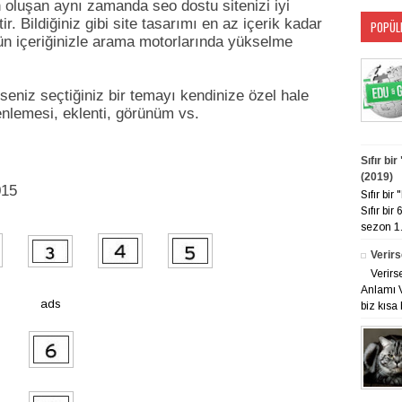
n oluşan aynı zamanda seo dostu sitenizi iyi
ir. Bildiğiniz gibi site tasarımı en az içerik kadar
POPÜL
gün içeriğinizle arama motorlarında yükselme
niz seçtiğiniz bir temayı kendinize özel hale
nlemesi, eklenti, görünüm vs.
Sıfır bi
(2019)
015
Sıfır bi
Sıfır bir
sezon 1. 
Verirs
Verirs
Anlamı V
ads
biz kısa 