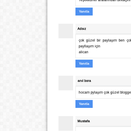
Teşekkürler aralarından birkaçın
Yanıtla
Adsız
çok güzel bir paylaşım ben ço
payllaşım için
alican
Yanıtla
anıl bora
hocam pylaşım çok güzel blogger 
Yanıtla
Mustafa