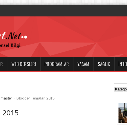
ile Dalış Tutkusuna Derin
ER
WEB DERSLERI
PROGRAMLAR
YAŞAM
SAĞLIK
İNTE
master
»
Blogger Temaları 2015
ı 2015