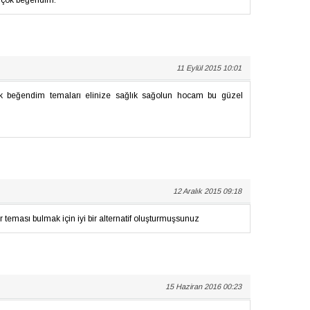
ı çok beğendim.
11 Eylül 2015 10:01
k beğendim temaları elinize sağlık sağolun hocam bu güzel
12 Aralık 2015 09:18
teması bulmak için iyi bir alternatif oluşturmuşsunuz
15 Haziran 2016 00:23