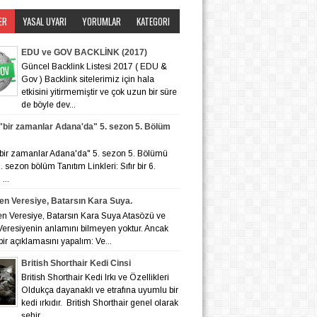
ER
YASAL UYARI
YORUMLAR
KATEGORI
EDU ve GOV BACKLİNK (2017)
Güncel Backlink Listesi 2017 ( EDU &
Gov ) Backlink sitelerimiz için hala
etkisini yitirmemiştir ve çok uzun bir süre
de böyle dev...
r "bir zamanlar Adana'da" 5. sezon 5. Bölüm
r "bir zamanlar Adana'da" 5. sezon 5. Bölümü
 6. sezon bölüm Tanıtım Linkleri: Sıfır bir 6.
...
en Veresiye, Batarsın Kara Suya.
en Veresiye, Batarsın Kara Suya Atasözü ve
eresiyenin anlamını bilmeyen yoktur. Ancak
bir açıklamasını yapalım: Ve...
British Shorthair Kedi Cinsi
British Shorthair Kedi Irkı ve Özellikleri
Oldukça dayanaklı ve etrafına uyumlu bir
kedi ırkıdır. British Shorthair genel olarak
şehir ...