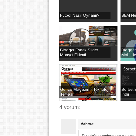
Futbol Nasıl Oynanır?
SEM Ned
Blogger Esnek Slider
Blogger 
Manşet Eklenti...
Mobilde
Gonzo Magazin - Teknoloji
Sorbet 
Teması
İndir
4 yorum:
Mahmut