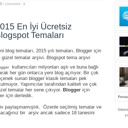
15
/
comment : 4
015 En İyi Ücretsiz
logspot Temaları
ni blog temaları, 2015 yılı temaları, Blogger için
 güzel temalar arşivi. Blogspot tema arşivi
kullanıcıları milyonları aştı ve buna bağlı
ogger
arak her gün onlarca yeni blog açılıyor. Bir çok
çenek sunan blogger klasik temaları pek
tulmuyor. Yapımcılar tarafından kaliteli ve çok
zel temalar her sene çıkıyor.
Blogger
için
er için derledik.
Previo
iv
paylaşmamıştık. Özenle seçilmiş temalar ve
Sitem
acağınız bir arşiv ancak sadece 18 tanesini
y