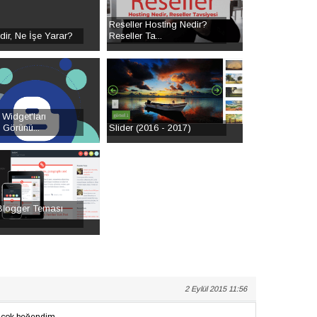
Reseller Hosting Nedir?
ir, Ne İşe Yarar?
Reseller Ta...
Widget'ları
 Görünü...
Slider (2016 - 2017)
Blogger Teması
2 Eylül 2015 11:56