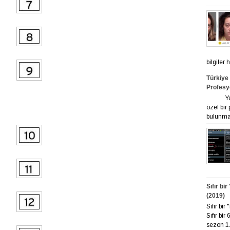
bilgiler
Türkiye
Profesy
Yurt ge
özel bir
bulunmak
Sıfır bi
(2019)
Sıfır bi
Sıfır bir
sezon 1. 