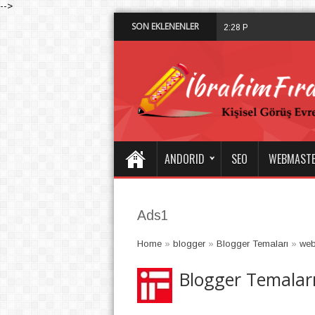
-->
SON EKLENENLER
Dalisdukkani 
2:28 PM
ANDORID
SEO
WEBMAST
Ads1
Home
»
blogger
»
Blogger Temaları
»
web
Blogger Temalar