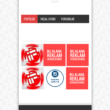
POPÜLER
YASAL UYARI
YORUMLAR
KATEGORI