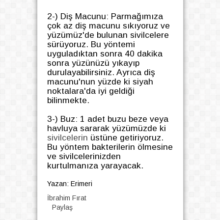
2-) Diş Macunu: Parmağımıza
çok az diş macunu sıkıyoruz ve
yüzümüz'de bulunan sivilcelere
sürüyoruz. Bu yöntemi
uyguladıktan sonra 40 dakika
sonra yüzünüzü yıkayıp
durulayabilirsiniz. Ayrıca diş
macunu'nun yüzde ki siyah
noktalara'da iyi geldiği
bilinmekte.
3-) Buz: 1 adet buzu beze veya
havluya sararak yüzümüzde ki
sivilcelerin
üstüne getiriyoruz.
Bu yöntem bakterilerin ölmesine
ve sivilcelerinizden
kurtulmanıza yarayacak.
Yazan: Erimeri
İbrahim Fırat
Paylaş