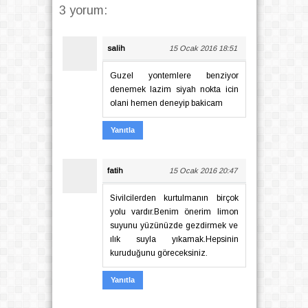
3 yorum:
salih
15 Ocak 2016 18:51
Guzel yontemlere benziyor
denemek lazim siyah nokta icin
olani hemen deneyip bakicam
Yanıtla
fatih
15 Ocak 2016 20:47
Sivilcilerden kurtulmanın birçok
yolu vardır.Benim önerim limon
suyunu yüzünüzde gezdirmek ve
ılık suyla yıkamak.Hepsinin
kuruduğunu göreceksiniz.
Yanıtla