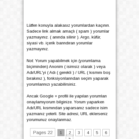
Lütfen konuyla alakasız yorumlardan kaçının.
Sadece link almak amaçlı ( spam ) yorumlar
yazmayınız. ( anında silinir ). Argo, küfür,
siyasi vb. içerik barındıran yorumlar
yazmayınız.
Not: Yorum yapabilmek için (yorumlama
biçiminden) Anonim ( isimsiz olarak ) veya
Adı/URL'yi ( Adı ( gerekli ) / URL ( kısmını boş
bırakınız ), fonksiyonlarından seçim yaparak
yorumlarınızı yazabilirsiniz.
Ancak Google + profili ile yapılan yorumları
onaylamıyorum bilginize. Yorum yaparken
Adı/URL kısmından yaparsanız sadece isim
yazmanız yeterli. Site adresi, URL eklerseniz
yorumunuz onaylanmaz.
Pages 22
1
2
3
4
5
6
»