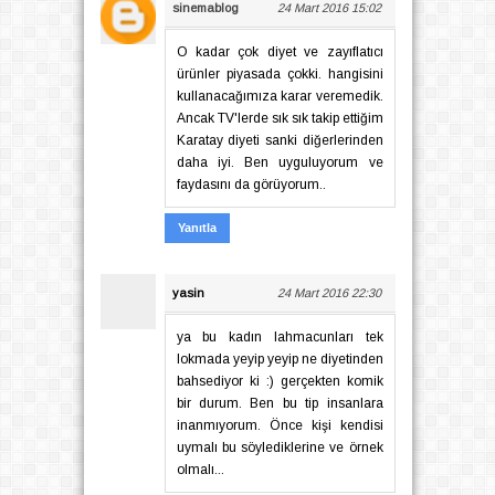
sinemablog
24 Mart 2016 15:02
O kadar çok diyet ve zayıflatıcı
ürünler piyasada çokki. hangisini
kullanacağımıza karar veremedik.
Ancak TV'lerde sık sık takip ettiğim
Karatay diyeti sanki diğerlerinden
daha iyi. Ben uyguluyorum ve
faydasını da görüyorum..
Yanıtla
yasin
24 Mart 2016 22:30
ya bu kadın lahmacunları tek
lokmada yeyip yeyip ne diyetinden
bahsediyor ki :) gerçekten komik
bir durum. Ben bu tip insanlara
inanmıyorum. Önce kişi kendisi
uymalı bu söylediklerine ve örnek
olmalı...