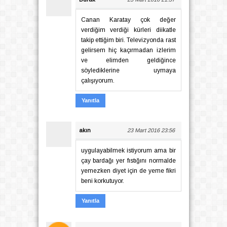
Canan Karatay çok değer
verdiğim verdiği kürleri diikatle
takip ettiğim biri. Televizyonda rast
gelirsem hiç kaçırmadan izlerim
ve elimden geldiğince
söylediklerine uymaya
çalışıyorum.
Yanıtla
akın
23 Mart 2016 23:56
uygulayabilmek istiyorum ama bir
çay bardağı yer fıstığını normalde
yemezken diyet için de yeme fikri
beni korkutuyor.
Yanıtla