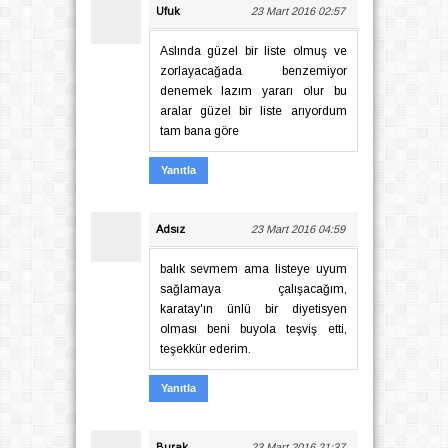
Ufuk
23 Mart 2016 02:57
Aslında güzel bir liste olmuş ve
zorlayacağada benzemiyor
denemek lazım yararı olur bu
aralar güzel bir liste arıyordum
tam bana göre
Yanıtla
Adsız
23 Mart 2016 04:59
balık sevmem ama listeye uyum
sağlamaya çalışacağım,
karatay'ın ünlü bir diyetisyen
olması beni buyola teşviş etti,
teşekkür ederim.
Yanıtla
Burak
23 Mart 2016 21:37