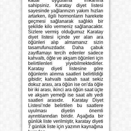
kadar uygulama imkânına
sahipsiniz. Karatay diyet listesi
sayesinde yağlarınızın yakım hızları
artarken, ilgili hormonların harekete
geçmesi sağlanarak sağlıklı bir
şekilde kilo vermeniz sağlanacaktır.
Sizlere vermiş olduğumuz Karatay
diyet listesi içinde yer alan ara
öğünleri alıp almamanız sizin
tasarrufunuzdadır. Daha çabuk
zayıflamayı tercih edenler sadece
kahvaltı, öğle ve akşam öğünleri için
belirtilenleri yiyebilmektedirler.
Karatay diyeti listesine göre
öğünlerin alınma saatleri belirtildiği
gibidir; kahvaltı sabah saat sekiz
dokuz arası, ara öğün ise on’da öğle
bir iki arası, ikinci ara öğün saat üçte
ve akşam yemeği ise saat altı yedi
saatleri arasıdır. Karatay Diyet
Listesi’nde belirtilen bu saatlere
uyulması diyetin önemli
ayrıntılarından biridir. Aşağıda bir
günlük liste verilmiştir, karatay diyeti
7 günlük liste için yazının kaynağına