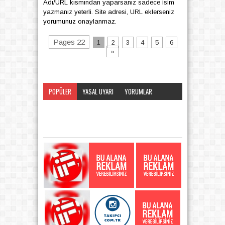
Adı/URL kısmından yaparsanız sadece isim
yazmanız yeterli. Site adresi, URL eklerseniz
yorumunuz onaylanmaz.
Pages 22
1
2
3
4
5
6
»
POPÜLER
YASAL UYARI
YORUMLAR
KATEGORI