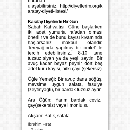
buradan
ulaşabilirsiniz
. http://diyetlerim.org/k
aratay-diyeti-listesi/
Karatay Diyetinde Bir Gün
Sabah Kahvaltısı: Güne başlarken
iki adet yumurta rafadan olması
önerilir ve de bunu kayısı kıvamında
haşlarsanız makbul olandır.
Tereyağında yapılmış bir omlet’ te
tercih edebilirsiniz., 8-10 tane
tuzsuz siyah ya da yeşil zeytin. Bir
avuç kadar beyaz peynir dört beş
adet kuru kayısı, bitki çayı (şekersiz)
Öğle Yemeği: Bir avuç dana söğüş,
mevsime uygun salata, fasulye
(zeytinyağlı), bir bardak tuzsuz ayrın
Ara Öğün: Yarım bardak ceviz,
çay(şekersiz) veya limonlu su
Akşam: Balık, salata
İbrahim Fırat
Paylaş