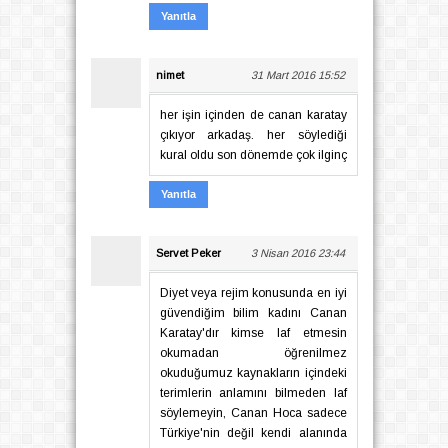
Yanıtla
nimet
31 Mart 2016 15:52
her işin içinden de canan karatay
çıkıyor arkadaş. her söylediği
kural oldu son dönemde çok ilginç
Yanıtla
Servet Peker
3 Nisan 2016 23:44
Diyet veya rejim konusunda en iyi
güvendiğim bilim kadını Canan
Karatay'dır kimse laf etmesin
okumadan öğrenilmez
okuduğumuz kaynakların içindeki
terimlerin anlamını bilmeden laf
söylemeyin, Canan Hoca sadece
Türkiye'nin değil kendi alanında