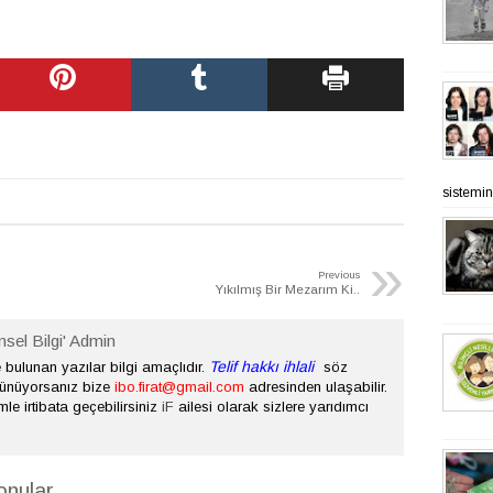
sistemine
»
Previous
Yıkılmış Bir Mezarım Ki..
nsel Bilgi' Admin
Telif hakkı ihlali
bulunan yazılar bilgi amaçlıdır.
söz
şünüyorsanız bize
ibo.firat@gmail.com
adresinden ulaşabilir.
mle irtibata geçebilirsiniz
iF
ailesi olarak sizlere yarıdımcı
onular