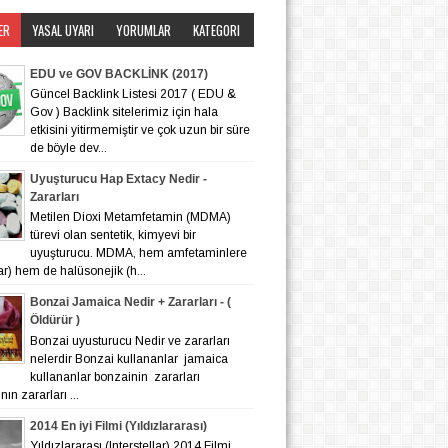
ER
YASAL UYARI
YORUMLAR
KATEGORI
EDU ve GOV BACKLİNK (2017)
Güncel Backlink Listesi 2017 ( EDU &
Gov ) Backlink sitelerimiz için hala
etkisini yitirmemiştir ve çok uzun bir süre
de böyle dev...
Uyuşturucu Hap Extacy Nedir -
Zararları
Metilen Dioxi Metamfetamin (MDMA)
türevi olan sentetik, kimyevi bir
uyuşturucu. MDMA, hem amfetaminlere
lar) hem de halüsonejik (h...
Bonzai Jamaica Nedir + Zararları - (
Öldürür )
Bonzai uyusturucu Nedir ve zararları
nelerdir Bonzai kullananlar jamaica
kullananlar bonzainin zararları
ın zararları ...
2014 En iyi Filmi (Yıldızlararası)
Yıldızlararası (Interstellar) 2014 Filmi