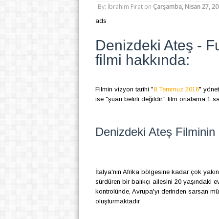
By: İbrahim Fırat
on
Çarşamba, Nisan 27, 2
ads
Denizdeki Ateş -
filmi hakkında:
Filmin vizyon tarihi "
8 Temmuz 2016
" yönet
ise "şuan belirli değildir." film ortalama 1 s
Denizdeki Ateş Filminin 
İtalya'nın Afrika bölgesine kadar çok ya
sürdüren bir balıkçı ailesini 20 yaşındaki ev
kontrolünde, Avrupa'yı derinden sarsan mü
oluşturmaktadır.