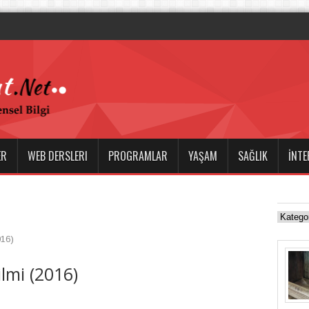
a Boşanma ve C
ER
WEB DERSLERI
PROGRAMLAR
YAŞAM
SAĞLIK
İNTE
016)
lmi (2016)