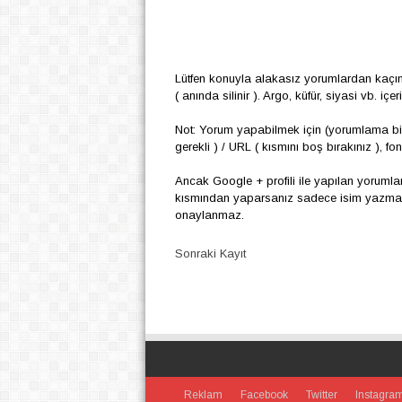
Lütfen konuyla alakasız yorumlardan kaçı
( anında silinir ). Argo, küfür, siyasi vb. i
Not: Yorum yapabilmek için (yorumlama biç
gerekli ) / URL ( kısmını boş bırakınız ), f
Ancak Google + profili ile yapılan yoruml
kısmından yaparsanız sadece isim yazmanız
onaylanmaz.
Sonraki Kayıt
Reklam
Facebook
Twitter
Instagra