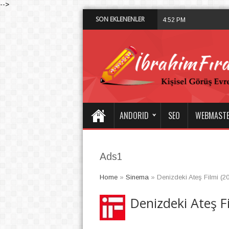
-->
SON EKLENENLER
Diyarbakır’d
4:52 PM
ANDORID
SEO
WEBMAST
Ads1
Home
»
Sinema
»
Denizdeki Ateş Filmi (2
Denizdeki Ateş Fi