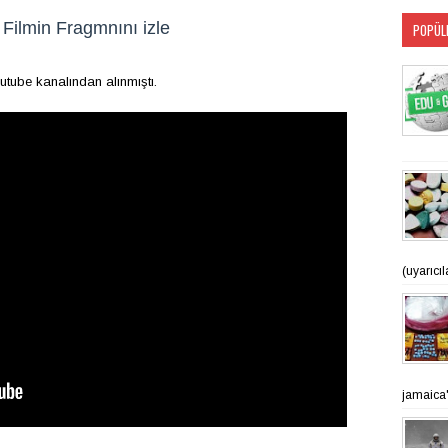
Filmin Fragmnını izle
POPÜL
utube kanalından alınmıştı.
(uyarıcı
jamaica'n