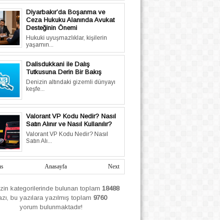
Diyarbakır’da Boşanma ve
Ceza Hukuku Alanında Avukat
Desteğinin Önemi
Hukuki uyuşmazlıklar, kişilerin
yaşamın...
Dalisdukkani ile Dalış
Tutkusuna Derin Bir Bakış
Denizin altındaki gizemli dünyayı
keşfe...
Valorant VP Kodu Nedir? Nasıl
Satın Alınır ve Nasıl Kullanılır?
Valorant VP Kodu Nedir? Nasıl
Satın Alı...
us
Anasayfa
Next
izin
kategorilerinde bulunan toplam
18488
azı, bu yazılara yazılmış
toplam
9760
yorum bulunmaktadır!