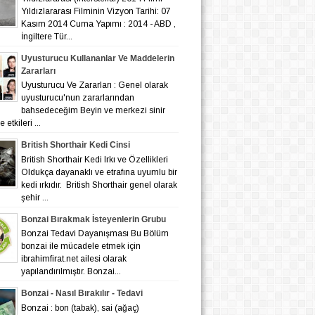
Yıldızlararası Filminin Vizyon Tarihi: 07
Kasım 2014 Cuma Yapımı : 2014 - ABD ,
İngiltere Tür...
Uyusturucu Kullananlar Ve Maddelerin
Zararları
Uyusturucu Ve Zararları : Genel olarak
uyusturucu'nun zararlarından
bahsedeceğim Beyin ve merkezi sinir
 etkileri ...
British Shorthair Kedi Cinsi
British Shorthair Kedi Irkı ve Özellikleri
Oldukça dayanaklı ve etrafına uyumlu bir
kedi ırkıdır. British Shorthair genel olarak
şehir ...
Bonzai Bırakmak İsteyenlerin Grubu
Bonzai Tedavi Dayanışması Bu Bölüm
bonzai ile mücadele etmek için
ibrahimfirat.net ailesi olarak
yapılandırılmıştır. Bonzai...
Bonzai - Nasıl Bırakılır - Tedavi
Bonzai : bon (tabak), sai (ağaç)