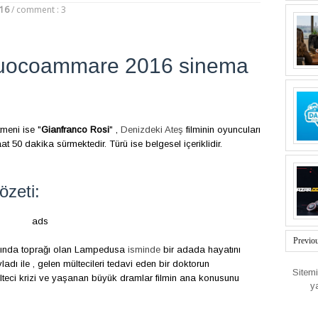
016
/
comment : 3
 Fuocoammare 2016 sinema
meni ise "
Gianfranco Rosi
" ,
Denizdeki Ateş
filminin oyuncuları
aat 50 dakika sürmektedir. Türü ise belgesel içeriklidir.
özeti:
ads
Previo
kınında toprağı olan Lampedusa
isminde
bir adada hayatını
ladı ile , gelen mültecileri tedavi eden bir doktorun
Sitem
lteci krizi ve yaşanan büyük dramlar filmin ana konusunu
y