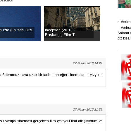
Verirs
Verirs
 İzle (En Yeni Dizi
Inception (2010) -
Anlamı V
Başlangıç Film T...
biz kısa 
27 Nisan 2016 14:24
iş. 8 temmuz baya uzak bir tarih ama eğer sinemalarda vizyona
27 Nisan 2016 21:39
su Avrupa sineması gerçekten film çekiyor.Filmi alkışlıyorum ve