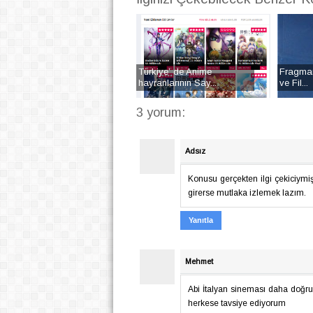
Türkiye’ de Anime
Fragman
hayranlarının Say...
ve Fil...
3 yorum:
Adsız
Konusu gerçekten ilgi çekiciym
girerse mutlaka izlemek lazım.
Yanıtla
Mehmet
Abi İtalyan sineması daha doğru
herkese tavsiye ediyorum