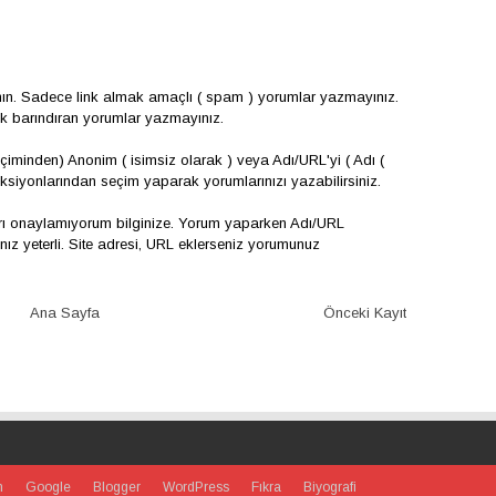
nın. Sadece link almak amaçlı ( spam ) yorumlar yazmayınız.
çerik barındıran yorumlar yazmayınız.
iminden) Anonim ( isimsiz olarak ) veya Adı/URL'yi ( Adı (
onksiyonlarından seçim yaparak yorumlarınızı yazabilirsiniz.
arı onaylamıyorum bilginize. Yorum yaparken Adı/URL
 yeterli. Site adresi, URL eklerseniz yorumunuz
Ana Sayfa
Önceki Kayıt
m
Google
Blogger
WordPress
Fıkra
Biyografi