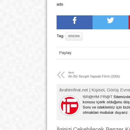
ads
Tag:
SINEMA
Paylaş
«
Next
Ah Bir Sevgili Yapsak Filmi (2016)
ibrahimfirat.net | KişiseL Görüş Evre
!BR@H!M F!R@T
Sitemizde 
konusu içerik olduğunu dü
Soru ve istekleriniz için bizi
olmaktan mutluluk duyarız.
İlginizi Çekebilecek Benzer K