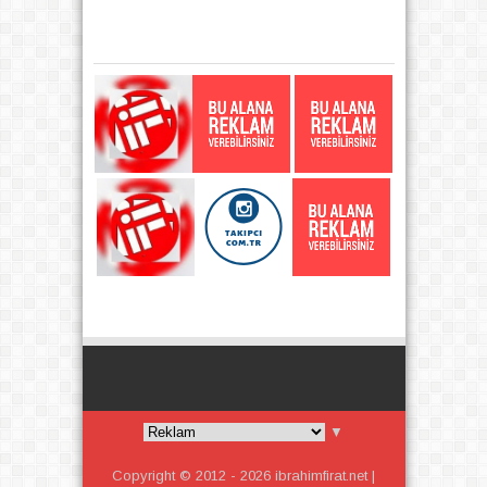
KATEGORI
▼
Copyright © 2012 -
2026
ibrahimfirat.net |