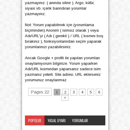
yazmayınız. ( anında silinir ). Argo, küfür,
siyasi vb. içerik barındıran yorumlar
yazmayınız.
Not: Yorum yapabilmek için (yorumlama
biçiminden) Anonim ( isimsiz olarak ) veya
Adı/URL'yi ( Adı ( gerekli ) / URL ( kısmını boş
bırakınız ), fonksiyonlarından seçim yaparak
yorumlarınızı yazabilirsiniz.
Ancak Google + profili ile yapılan yorumları
onaylamıyorum bilginize. Yorum yaparken
Adı/URL kısmından yaparsanız sadece isim
yazmanız yeterli. Site adresi, URL eklerseniz
yorumunuz onaylanmaz.
Pages 22
1
2
3
4
5
6
»
POPÜLER
YASAL UYARI
YORUMLAR